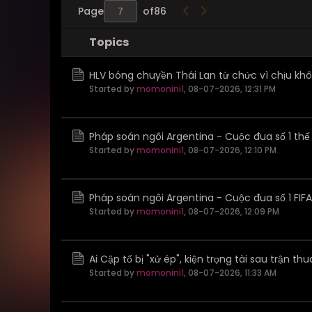
Page
of
86
Topics
HLV bóng chuyền Thái Lan từ chức vì chịu khô
Started by
momonini1
,
08-07-2026, 12:31 PM
Pháp soán ngôi Argentina - Cuộc đua số 1 thế 
Started by
momonini1
,
08-07-2026, 12:10 PM
Pháp soán ngôi Argentina - Cuộc đua số 1 FIF
Started by
momonini1
,
08-07-2026, 12:09 PM
Ai Cập tố bị "xử ép", kiện trọng tài sau trận t
Started by
momonini1
,
08-07-2026, 11:33 AM