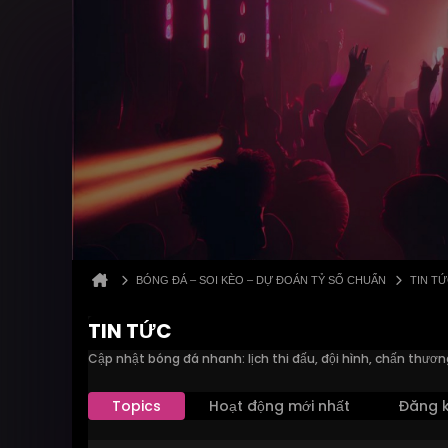
BÓNG ĐÁ – SOI KÈO – DỰ ĐOÁN TỶ SỐ CHUẨN
TIN T
TIN TỨC
Cập nhật bóng đá nhanh: lịch thi đấu, đội hình, chấn thươn
Topics
Hoạt động mới nhất
Đăng k