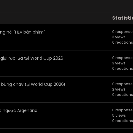
Statisti
ng nổi "HLV bàn phím"
0 response
3 views
0 reactions
giới rực lửa tại World Cup 2026
0 response
3 views
0 reactions
A bùng cháy tại World Cup 2026!
0 response
2 views
0 reactions
hua ngược Argentina
0 response
5 views
0 reactions