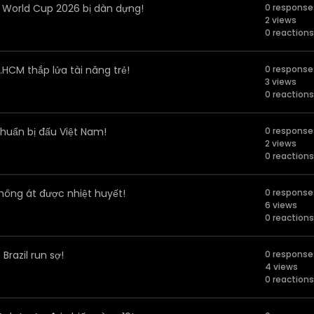
ố World Cup 2026 bị dàn dựng!
0 response
2 views
0 reactions
.HCM thắp lửa tài năng trẻ!
0 response
3 views
0 reactions
uẩn bị đấu Việt Nam!
0 response
2 views
0 reactions
không át được nhiệt huyết!
0 response
6 views
0 reactions
Brazil run sợ!
0 response
4 views
0 reactions