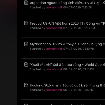
Argentina ngược dòng kinh điển, HLV Ai Cập t
Started by
momonini1
,
08-07-2026, 11:10 AM
Festival U9-U13 Việt Nam 2026: Khi Công An TP
Started by
momonini1
,
07-07-2026, 09:32 PM
Myanmar có HLV mới, thầy cũ Công Phượng ch
Started by
momonini1
,
07-07-2026, 09:10 PM
"Quái vật nhí" Sài Gòn tỏa sáng - World Cup 
Started by
momonini1
,
06-07-2026, 03:10 PM
Haaland 36,5 km/h: Tốc độ quỷ khiến hàng thủ 
Started by
momonini1
,
05-07-2026, 11:34 PM