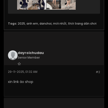
Tags:
2025
,
anh em
,
danchoi
,
mới nhất
,
thời trang dân chơi
dayroichudau
Senior Member
Join Date:
Nov 2025
29-11-2025, 01:32 AM
#2
Posts:
138
xin link áo shop