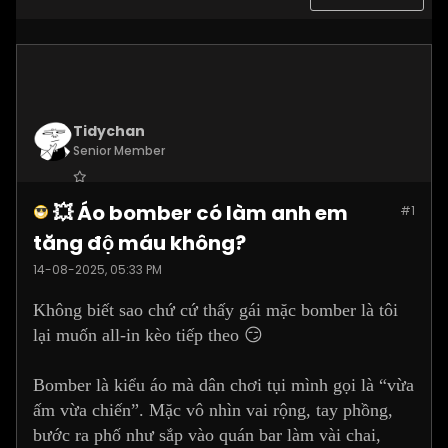
Tidychan
Senior Member
Join Date:
Jul 2025
💥 Áo bomber có làm anh em
#1
Posts:
1248
tăng độ máu không?
14-08-2025, 05:33 PM
Không biết sao chứ cứ thấy gái mặc bomber là tôi
lại muốn all-in kèo tiếp theo 😏
Bomber là kiểu áo mà dân chơi tụi mình gọi là “vừa
ấm vừa chiến”. Mặc vô nhìn vai rộng, tay phồng,
bước ra phố như sắp vào quán bar làm vài chai,