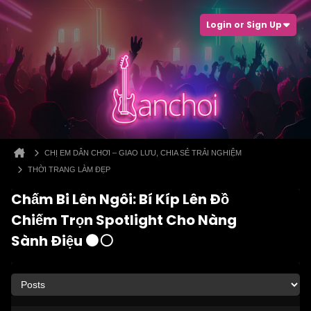
Login or Sign Up
CHỊ EM DÂN CHƠI – GIAO LƯU, CHIA SẺ TRẢI NGHIỆM
THỜI TRANG LÀM ĐẸP
Chấm Bi Lên Ngôi: Bí Kíp Lên Đồ
Chiếm Trọn Spotlight Cho Nàng
Sành Điệu ⚫⚪