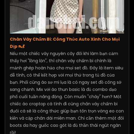
Chân Váy Chấm Bi: Công Thức Auto Xinh Cho Mọi
Dịp 👠💃
Nếu một chiếc váy nguyên cây đôi khi làm bạn cảm
thấy hơi "lồng lộn", thì chân váy chấm bi chính là
mảnh ghép hoàn hảo cho mọi set đồ. Đây là item siêu
dễ tính, có thể kết hợp với mọi thứ trong tủ đồ của
bạn. Phối cùng áo sơ mi lụa là có ngay set đồ công sở
sang chảnh. Mix với áo thun basic là đủ combo dạo
phố cuối tuần năng động. Còn muốn "cháy" hơn? Một
chiếc áo croptop cá tính đi cùng chân váy chấm bi
đuôi cá sẽ là công thức giúp bạn tôn trọn vòng eo con
kiến và cặp chân dài miên man. Chỉ cần thêm một đôi
boots da hay guốc cao gót là đủ thần thái ngút ngàn
rồi!