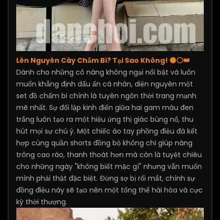
Lên Nguyên Cây Chấm Bi? Tại Sao Không! ⚫⚪👑
Dành cho những cô nàng không ngại nổi bật và luôn
muốn khẳng định dấu ấn cá nhân, diện nguyên một
set đồ chấm bi chính là tuyên ngôn thời trang mạnh
mẽ nhất. Sự đối lập kinh điển giữa hai gam màu đen
trắng luôn tạo ra một hiệu ứng thị giác bùng nổ, thu
hút mọi sự chú ý. Một chiếc áo tay phồng điệu đà kết
hợp cùng quần shorts đồng bộ không chỉ giúp nàng
trông cao ráo, thanh thoát hơn mà còn là tuyệt chiêu
cho những ngày "không biết mặc gì" nhưng vẫn muốn
mình phải thật đặc biệt. Đừng sợ bị rối mắt, chính sự
đồng điệu này sẽ tạo nên một tổng thể hài hòa và cực
kỳ thời thượng.