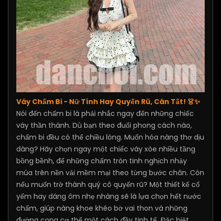
Váy Chấm Bi - Nữ Tính Hay Quyến Rũ, Cân Tất! 👗✨
Nói đến chấm bi là phải nhắc ngay đến những chiếc
váy thần thánh. Dù bạn theo đuổi phong cách nào,
chấm bi đều có thể chiều lòng. Muốn hóa nàng thơ dịu
dàng? Hãy chọn ngay một chiếc váy xòe nhiều tầng
bồng bềnh, để những chấm tròn tinh nghịch nhảy
múa trên nền vải mềm mại theo từng bước chân. Còn
nếu muốn trở thành quý cô quyến rũ? Một thiết kế cổ
yếm hay dáng ôm nhẹ nhàng sẽ là lựa chọn hết nước
chấm, giúp nàng khoe khéo bờ vai thon và những
đường cong cơ thể một cách đầy tinh tế. Đặc biệt,