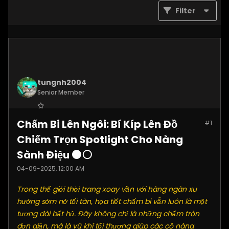
Filter
tungnh2004
Senior Member
Join Date:
Jun 2025
Chấm Bi Lên Ngôi: Bí Kíp Lên Đồ
#1
Posts:
4099
Chiếm Trọn Spotlight Cho Nàng
Sành Điệu ⚫⚪
04-09-2025, 12:00 AM
Trong thế giới thời trang xoay vần với hàng ngàn xu
hướng sớm nở tối tàn, họa tiết chấm bi vẫn luôn là một
tượng đài bất hủ. Đây không chỉ là những chấm tròn
đơn giản, mà là vũ khí tối thượng giúp các cô nàng