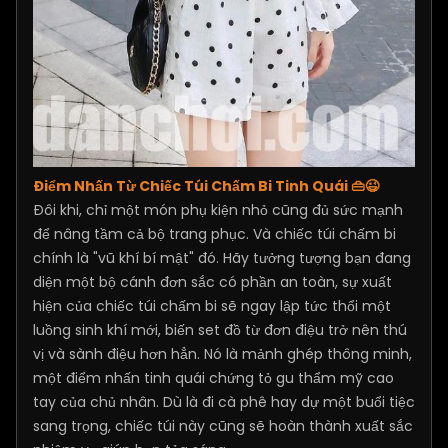
Điểm Nhấn Từ Chiếc Túi Chấm Bi Tinh Quái 👜😉
Đôi khi, chỉ một món phụ kiện nhỏ cũng đủ sức mạnh
để nâng tầm cả bộ trang phục. Và chiếc túi chấm bi
chính là "vũ khí bí mật" đó. Hãy tưởng tượng bạn đang
diện một bộ cánh đơn sắc có phần an toàn, sự xuất
hiện của chiếc túi chấm bi sẽ ngay lập tức thổi một
luồng sinh khí mới, biến set đồ từ đơn điệu trở nên thú
vị và sành điệu hơn hẳn. Nó là mảnh ghép thông minh,
một điểm nhấn tinh quái chứng tỏ gu thẩm mỹ cao
tay của chủ nhân. Dù là đi cà phê hay dự một buổi tiệc
sang trọng, chiếc túi này cũng sẽ hoàn thành xuất sắc