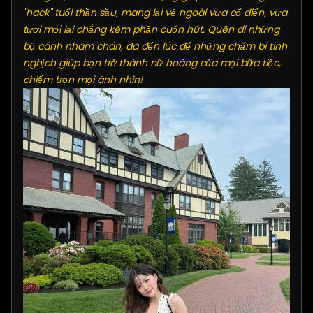
"hack" tuổi thần sầu, mang lại vẻ ngoài vừa cổ điển, vừa
tươi mới lại chẳng kém phần cuốn hút. Quên đi những
bộ cánh nhàm chán, đã đến lúc để những chấm bi tinh
nghịch giúp bạn trở thành nữ hoàng của mọi bữa tiệc,
chiếm trọn mọi ánh nhìn!