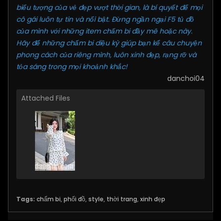
biểu tượng của vẻ đẹp vượt thời gian, là bí quyết để mọi
cô gái luôn tự tin và nổi bật. Đừng ngần ngại F5 tủ đồ
của mình với những item chấm bi đầy mê hoặc này.
Hãy để những chấm bi diệu kỳ giúp bạn kể câu chuyện
phong cách của riêng mình, luôn xinh đẹp, rạng rỡ và
tỏa sáng trong mọi khoảnh khắc!
danchoi04
Attached Files
Tags:
chấm bi
,
phối đồ
,
style
,
thời trang
,
xinh đẹp