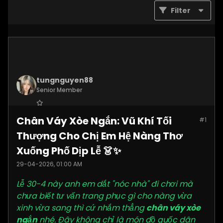
Filter
tungnguyen88
Senior Member
Join Date:
Nov 2025
Chân Váy Xòe Ngắn: Vũ Khí Tối
#1
Posts:
3619
Thượng Cho Chị Em Hệ Nàng Thơ
Xuống Phố Dịp Lễ 👗✨
29-04-2026, 01:00 AM
Lễ 30-4 này anh em dắt "nóc nhà" đi chơi mà
chưa biết tư vấn trang phục gì cho nàng vừa
xinh vừa sang thì cứ nhắm thẳng
chân váy xòe
ngắn
nhé. Đây không chỉ là món đồ quốc dân