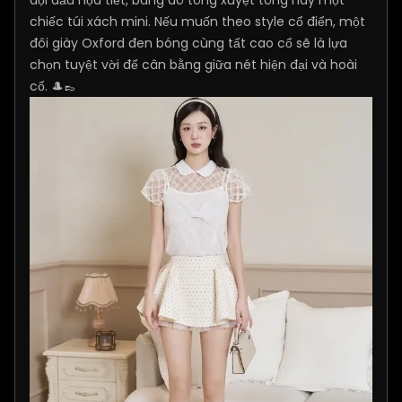
đội đầu họa tiết, băng đô tông xuyệt tông hay một
chiếc túi xách mini. Nếu muốn theo style cổ điển, một
đôi giày Oxford đen bóng cùng tất cao cổ sẽ là lựa
chọn tuyệt vời để cân bằng giữa nét hiện đại và hoài
cổ. 🎩👞