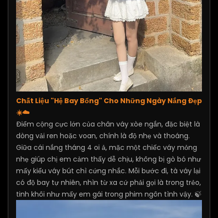
Chất Liệu "Hệ Bay Bổng" Cho Những Ngày Nắng Đẹp
☀️☁️
Điểm cộng cực lớn của chân váy xòe ngắn, đặc biệt là
dòng vải ren hoặc voan, chính là độ nhẹ và thoáng.
Giữa cái nắng tháng 4 oi ả, mặc một chiếc váy mỏng
nhẹ giúp chị em cảm thấy dễ chịu, không bị gò bó như
mấy kiểu váy bút chì cứng nhắc. Mỗi bước đi, tà váy lại
có độ bay tự nhiên, nhìn từ xa cứ phải gọi là trong trẻo,
tinh khôi như mấy em gái trong phim ngôn tình vậy. 🍃