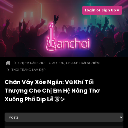
Login or Sign Up
CHỊ EM DÂN CHƠI – GIAO LƯU, CHIA SẺ TRẢI NGHIỆM
THỜI TRANG LÀM ĐẸP
Chân Váy Xòe Ngắn: Vũ Khí Tối
Thượng Cho Chị Em Hệ Nàng Thơ
Xuống Phố Dịp Lễ 👗✨