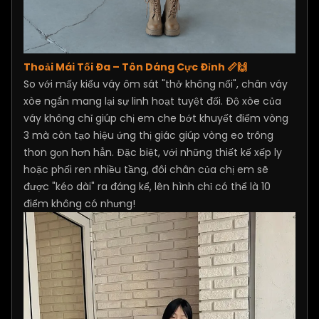
Thoải Mái Tối Đa – Tôn Dáng Cực Đỉnh 📏🙌
So với mấy kiểu váy ôm sát "thở không nổi", chân váy
xòe ngắn mang lại sự linh hoạt tuyệt đối. Độ xòe của
váy không chỉ giúp chị em che bớt khuyết điểm vòng
3 mà còn tạo hiệu ứng thị giác giúp vòng eo trông
thon gọn hơn hẳn. Đặc biệt, với những thiết kế xếp ly
hoặc phối ren nhiều tầng, đôi chân của chị em sẽ
được "kéo dài" ra đáng kể, lên hình chỉ có thể là 10
điểm không có nhưng!