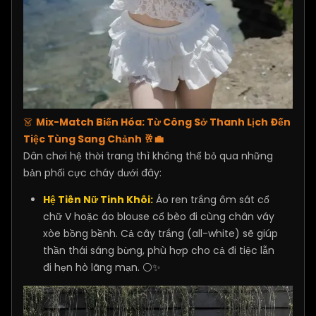
👗
Mix-Match Biến Hóa: Từ Công Sở Thanh Lịch Đến
Tiệc Tùng Sang Chảnh 🥂💼
Dân chơi hệ thời trang thì không thể bỏ qua những
bản phối cực cháy dưới đây:
Hệ Tiên Nữ Tinh Khôi:
Áo ren trắng ôm sát cổ
chữ V hoặc áo blouse cổ bèo đi cùng chân váy
xòe bồng bềnh. Cả cây trắng (all-white) sẽ giúp
thần thái sáng bừng, phù hợp cho cả đi tiệc lẫn
đi hẹn hò lãng mạn. ⚪✨