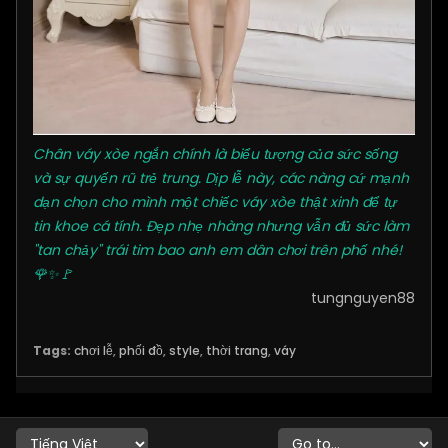
Chân váy xòe ngắn chính là biểu tượng của sức sống
và sự quyến rũ trẻ trung. Dịp lễ này, các nàng cứ mạnh
dạn chọn cho mình một chiếc váy xòe thật xinh để tự
tin khoe cá tính. Đẹp nhẹ nhàng nhưng vẫn đủ sức làm
"tan chảy" trái tim bao anh em dân chơi trên phố nhé!
🌹✨🚩
tungnguyen88
Tags:
chơi lễ
,
phối đồ
,
style
,
thời trang
,
váy