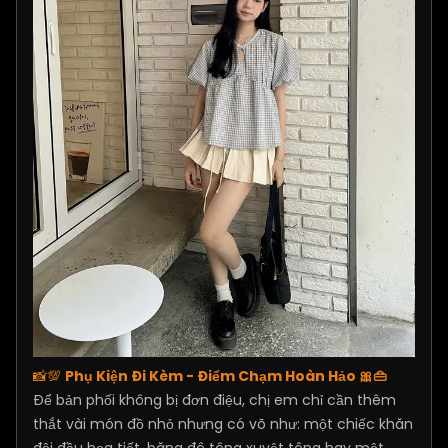
📸💯
Phụ Kiện Đi Kèm - Điểm Chạm Hoàn Hảo 🎀👜
Để bản phối không bị đơn điệu, chị em chỉ cần thêm
thắt vài món đồ nhỏ nhưng có võ như: một chiếc khăn