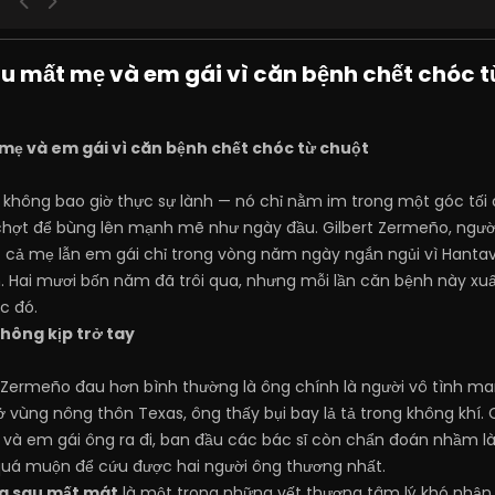
u mất mẹ và em gái vì căn bệnh chết chóc t
ẹ và em gái vì căn bệnh chết chóc từ chuột
không bao giờ thực sự lành — nó chỉ nằm im trong một góc tối c
hợt để bùng lên mạnh mẽ như ngày đầu. Gilbert Zermeño, người 
 cả mẹ lẫn em gái chỉ trong vòng năm ngày ngắn ngủi vì Hantavi
 Hai mươi bốn năm đã trôi qua, nhưng mỗi lần căn bệnh này xuấ
c đó.
hông kịp trở tay
 Zermeño đau hơn bình thường là ông chính là người vô tình 
ở vùng nông thôn Texas, ông thấy bụi bay lả tả trong không khí. 
và em gái ông ra đi, ban đầu các bác sĩ còn chẩn đoán nhầm là
uá muộn để cứu được hai người ông thương nhất.
ặng sau mất mát
là một trong những vết thương tâm lý khó nhận r