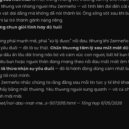
g. Nhưng với những người như Zermeño — vô tình liên đới đến cái
 vặt dai dẳng mà không dễ nói thành lời. Ông sống sót sau khi
hi lại trở thành gánh nặng riêng.
g chọn giới tính hay độ tuổi
ng phải mạnh mẽ, phải "xử lý được" nỗi đau. Nhưng khi Zermeño 
 yếu đuối — đó là sự thật.
Chấn thương tâm lý sau mất mát độ
lại dấu ấn lâu dài trong não bộ và cảm xúc con người, bất kể bạn l
ếu bạn hoặc người thân đang mang theo nỗi đau mất mát âm 
 là thừa nhận sự yếu đuối
— đó là hành động dũng cảm nhất bạ
g tối một mình.
ermeño nhắc chúng ta rằng đằng sau mỗi tin tức y tế khô khan 
hấy bằng mắt thường. Yêu thương người xung quanh — và cả ch
h mãi mãi.
.net/noi-dau-mat-me...s-5072015.html
— Tổng hợp 11/05/2026