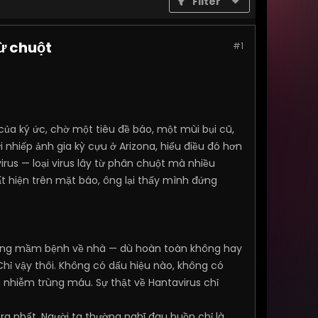
Filter
ừ chuột
#1
ủa ký ức, chờ một tiêu đề báo, một mùi bụi cũ,
nhiếp ảnh gia kỳ cựu ở Arizona, hiểu điều đó hơn
rus — loại virus lây từ phân chuột mà nhiều
t hiện trên mặt báo, ông lại thấy mình đứng
mang mầm bệnh về nhà — dù hoàn toàn không hay
Chỉ vậy thôi. Không có dấu hiệu nào, không có
 nhiễm trùng máu. Sự thật về Hantavirus chỉ
a nhất. Người ta thường nghĩ đau buồn chỉ là