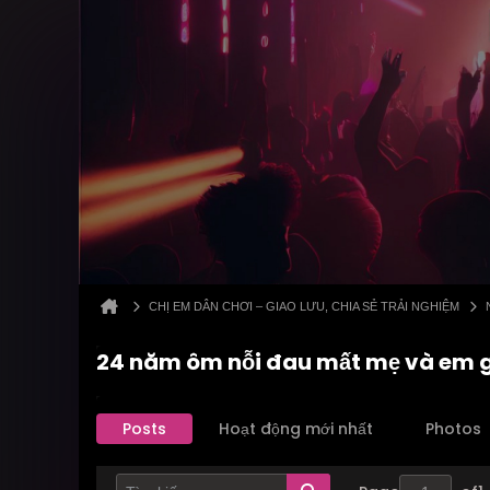
CHỊ EM DÂN CHƠI – GIAO LƯU, CHIA SẺ TRẢI NGHIỆM
24 năm ôm nỗi đau mất mẹ và em gá
Posts
Hoạt động mới nhất
Photos