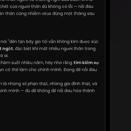
 chết của người thân dù không có lỗi — nỗi đau
 bản thân cũng nhiễm virus đúng một tháng sau
nói "đến tận bây giờ tôi vẫn không kìm được xúc
t ngột
, đặc biệt khi mất nhiều người thân trong
à ai.
thầm suốt nhiều năm, hãy nhớ rằng
tìm kiếm sự
n có thể làm cho chính mình. Đừng để nỗi đau
là những số phận thật, những gia đình thật, và
ính mình — đủ để không để nỗi đau hóa thành