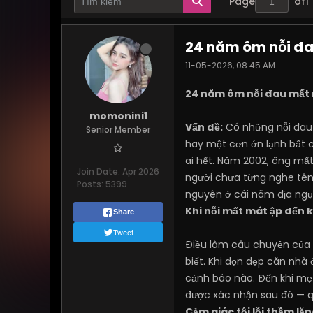
Page
of
1
24 năm ôm nỗi đa
11-05-2026, 08:45 AM
24 năm ôm nỗi đau mất m
momonini1
Vấn đề:
Có những nỗi đau 
Senior Member
hay một cơn ớn lạnh bất c
ai hết. Năm 2002, ông mất
Join Date:
Apr 2026
người chưa từng nghe tên.
Posts:
5399
nguyên ở cái năm địa ngụ
Khi nỗi mất mát ập đến k
Share
Tweet
Điều làm câu chuyện của
biết. Khi dọn dẹp căn nhà 
cảnh báo nào. Đến khi mẹ 
được xác nhận sau đó — q
Cảm giác tội lỗi thầm l