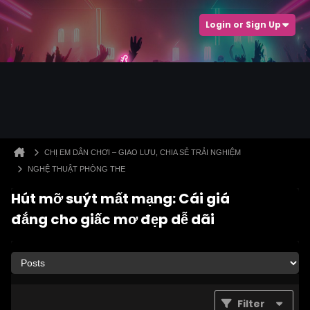
Login or Sign Up
CHỊ EM DÂN CHƠI – GIAO LƯU, CHIA SẺ TRẢI NGHIỆM
NGHỆ THUẬT PHÒNG THE
Hút mỡ suýt mất mạng: Cái giá
đắng cho giấc mơ đẹp dễ dãi
Filter