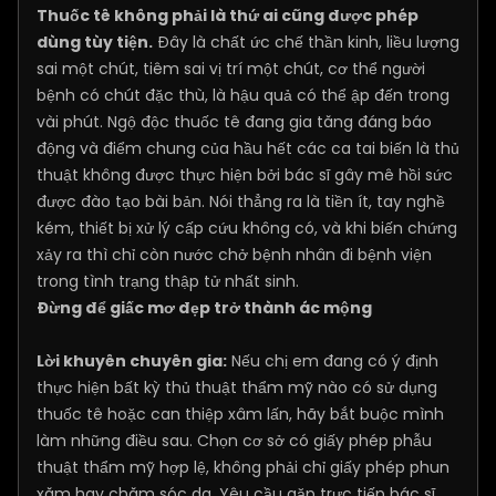
Thuốc tê không phải là thứ ai cũng được phép
dùng tùy tiện.
Đây là chất ức chế thần kinh, liều lượng
sai một chút, tiêm sai vị trí một chút, cơ thể người
bệnh có chút đặc thù, là hậu quả có thể ập đến trong
vài phút. Ngộ độc thuốc tê đang gia tăng đáng báo
động và điểm chung của hầu hết các ca tai biến là thủ
thuật không được thực hiện bởi bác sĩ gây mê hồi sức
được đào tạo bài bản. Nói thẳng ra là tiền ít, tay nghề
kém, thiết bị xử lý cấp cứu không có, và khi biến chứng
xảy ra thì chỉ còn nước chở bệnh nhân đi bệnh viện
trong tình trạng thập tử nhất sinh.
Đừng để giấc mơ đẹp trở thành ác mộng
Lời khuyên chuyên gia:
Nếu chị em đang có ý định
thực hiện bất kỳ thủ thuật thẩm mỹ nào có sử dụng
thuốc tê hoặc can thiệp xâm lấn, hãy bắt buộc mình
làm những điều sau. Chọn cơ sở có giấy phép phẫu
thuật thẩm mỹ hợp lệ, không phải chỉ giấy phép phun
xăm hay chăm sóc da. Yêu cầu gặp trực tiếp bác sĩ