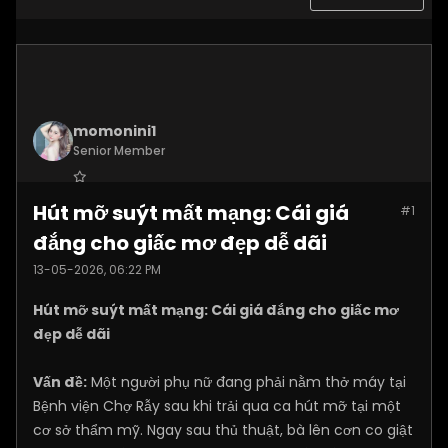
momonini1
Senior Member
Join Date:
Apr 2026
Hút mỡ suýt mất mạng: Cái giá
#1
Posts:
5399
đắng cho giấc mơ đẹp dễ dãi
13-05-2026, 06:22 PM
Hút mỡ suýt mất mạng: Cái giá đắng cho giấc mơ
đẹp dễ dãi
Vấn đề:
Một người phụ nữ đang phải nằm thở máy tại
Bệnh viện Chợ Rẫy sau khi trải qua ca hút mỡ tại một
cơ sở thẩm mỹ. Ngay sau thủ thuật, bà lên cơn co giật