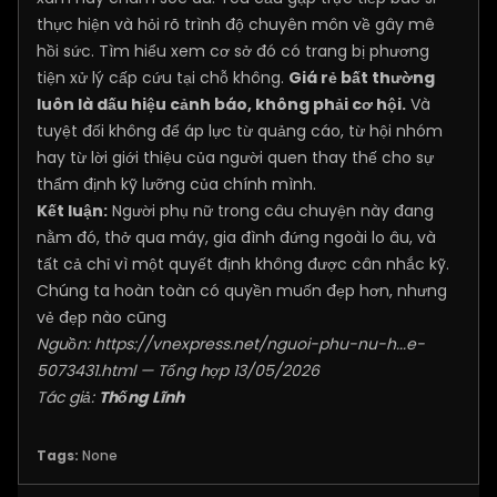
thực hiện và hỏi rõ trình độ chuyên môn về gây mê
hồi sức. Tìm hiểu xem cơ sở đó có trang bị phương
tiện xử lý cấp cứu tại chỗ không.
Giá rẻ bất thường
luôn là dấu hiệu cảnh báo, không phải cơ hội.
Và
tuyệt đối không để áp lực từ quảng cáo, từ hội nhóm
hay từ lời giới thiệu của người quen thay thế cho sự
thẩm định kỹ lưỡng của chính mình.
Kết luận:
Người phụ nữ trong câu chuyện này đang
nằm đó, thở qua máy, gia đình đứng ngoài lo âu, và
tất cả chỉ vì một quyết định không được cân nhắc kỹ.
Chúng ta hoàn toàn có quyền muốn đẹp hơn, nhưng
vẻ đẹp nào cũng
Nguồn:
https://vnexpress.net/nguoi-phu-nu-h...e-
5073431.html
— Tổng hợp 13/05/2026
Tác giả:
Thống Lĩnh
Tags:
None