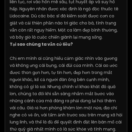
liên tục, rơi vào hôn mê sâu, tụt huyết áp và suy hô
hấp. Nguyên nhân được xác định là ngộ độc thuốc tê
Lidocaine. Dù các bác sĩ đã kiểm soát được cơn co
giật và cải thiện phần nào tri giác cho bà, tình trạng
vẫn còn rất nguy hiểm. Một ca làm đẹp bình thường,
và bây giờ là cuộc chiến giành lại mạng sống.
Tại sao chúng ta vẫn cứ liều?
Chị em mình ai cũng hiểu cảm giác nhìn vào gương
và không ưng cái bụng, cái đùi của mình. Cái ao ước
được thon gọn hơn, tự tin hơn, đẹp hơn trong mắt
người khác, kể cả người đàn ông bên cạnh mình,
không có gì là sai. Nhưng chính vì khao khát đó quá
lớn, chúng ta đôi khi sẵn sàng nhắm mắt bước vào
những cánh cửa mà đáng ra phải dừng lại hỏi thêm
vài câu. Giá rẻ hơn phòng khám lớn một nửa, địa chỉ
nghe có vẻ ổn, vài tấm ảnh trước sau trên mạng xã hội
lung linh, và thế là đủ để quyết định đặt lên bàn mổ cái
thứ quý giá nhất mình có là sức khỏe và tính mạng.