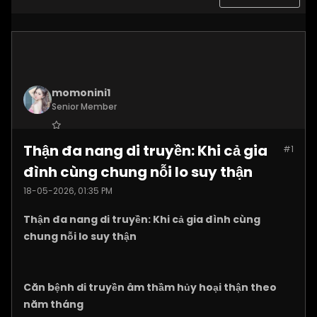
momonini1
Senior Member
Join Date:
Apr 2026
Thận đa nang di truyền: Khi cả gia
#1
Posts:
5399
đình cùng chung nỗi lo suy thận
18-05-2026, 01:35 PM
Thận đa nang di truyền: Khi cả gia đình cùng
chung nỗi lo suy thận
Căn bệnh di truyền âm thầm hủy hoại thận theo
năm tháng