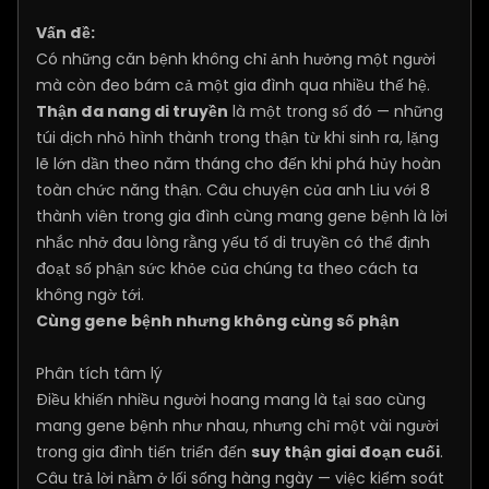
Vấn đề:
Có những căn bệnh không chỉ ảnh hưởng một người
mà còn đeo bám cả một gia đình qua nhiều thế hệ.
Thận đa nang di truyền
là một trong số đó — những
túi dịch nhỏ hình thành trong thận từ khi sinh ra, lặng
lẽ lớn dần theo năm tháng cho đến khi phá hủy hoàn
toàn chức năng thận. Câu chuyện của anh Liu với 8
thành viên trong gia đình cùng mang gene bệnh là lời
nhắc nhở đau lòng rằng yếu tố di truyền có thể định
đoạt số phận sức khỏe của chúng ta theo cách ta
không ngờ tới.
Cùng gene bệnh nhưng không cùng số phận
Phân tích tâm lý
Điều khiến nhiều người hoang mang là tại sao cùng
mang gene bệnh như nhau, nhưng chỉ một vài người
trong gia đình tiến triển đến
suy thận giai đoạn cuối
.
Câu trả lời nằm ở lối sống hàng ngày — việc kiểm soát