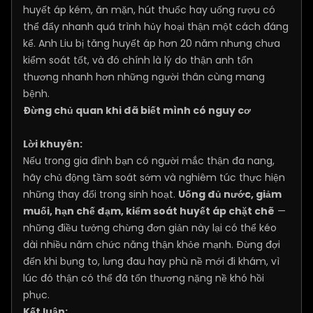
huyết áp kém, ăn mặn, hút thuốc hay uống rượu có
thể đẩy nhanh quá trình hủy hoại thận một cách đáng
kể. Anh Liu bị tăng huyết áp hơn 20 năm nhưng chưa
kiểm soát tốt, và đó chính là lý do thận anh tổn
thương nhanh hơn những người thân cùng mang
bệnh.
Đừng chủ quan khi đã biết mình có nguy cơ
Lời khuyên:
Nếu trong gia đình bạn có người mắc thận đa nang,
hãy chủ động tầm soát sớm và nghiêm túc thực hiện
những thay đổi trong sinh hoạt.
Uống đủ nước, giảm
muối, hạn chế đạm, kiểm soát huyết áp chặt chẽ
—
những điều tưởng chừng đơn giản này lại có thể kéo
dài nhiều năm chức năng thận khỏe mạnh. Đừng đợi
đến khi bụng to, lưng đau hay phù nề mới đi khám, vì
lúc đó thận có thể đã tổn thương nặng nề khó hồi
phục.
Kết luận: