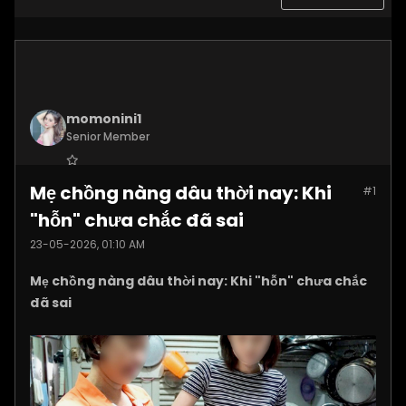
momonini1
Senior Member
Join Date:
Apr 2026
Mẹ chồng nàng dâu thời nay: Khi
#1
Posts:
5399
"hỗn" chưa chắc đã sai
23-05-2026, 01:10 AM
Mẹ chồng nàng dâu thời nay: Khi "hỗn" chưa chắc
đã sai