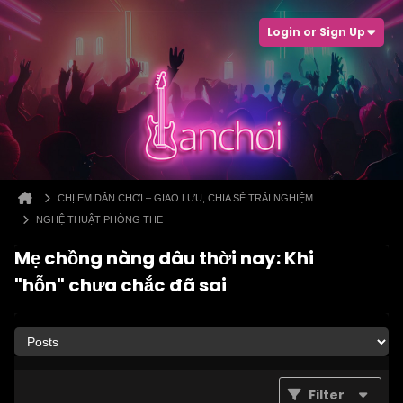
Login or Sign Up
CHỊ EM DÂN CHƠI – GIAO LƯU, CHIA SẺ TRẢI NGHIỆM
NGHỆ THUẬT PHÒNG THE
Mẹ chồng nàng dâu thời nay: Khi
"hỗn" chưa chắc đã sai
Filter