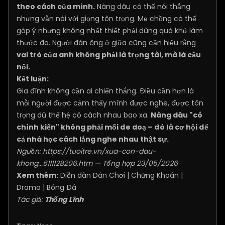
theo cách của mình.
Nàng dâu có thể nói thẳng
nhưng vẫn nói với giọng tôn trọng. Mẹ chồng có thể
góp ý nhưng không nhất thiết phải dùng quá khứ làm
thước đo. Người đàn ông ở giữa cũng cần hiểu rằng
vai trò của anh không phải là trọng tài, mà là cầu
nối.
Kết luận:
Gia đình không cần ai chiến thắng. Điều cần hơn là
mỗi người được cảm thấy mình được nghe, được tôn
trọng dù thế hệ có cách nhau bao xa.
Nàng dâu "có
chính kiến" không phải mối đe doạ – đó là cơ hội để
cả nhà học cách lắng nghe nhau thật sự.
Nguồn:
https://tuoitre.vn/xua-con-dau-
khong...6111128206.htm
— Tổng hợp 23/05/2026
Xem thêm:
Diễn đàn Dân Chơi
|
Chứng Khoán
|
Drama
|
Bóng Đá
Tác giả:
Thống Lĩnh