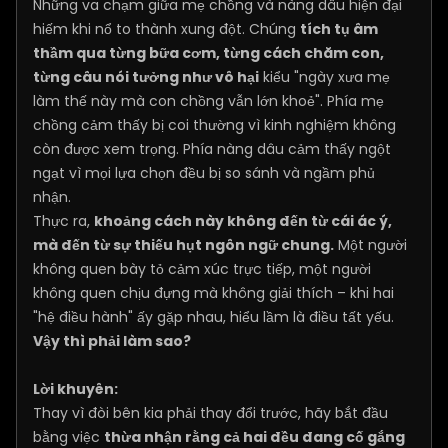
Những va chạm giữa mẹ chồng và nàng dâu hiện đại
hiếm khi nổ to thành xung đột. Chúng
tích tụ âm
thầm qua từng bữa cơm, từng cách chăm con,
từng câu nói tưởng như vô hại
kiểu "ngày xưa mẹ
làm thế này mà con chồng vẫn lớn khoẻ". Phía mẹ
chồng cảm thấy bị coi thường vì kinh nghiệm không
còn được xem trọng. Phía nàng dâu cảm thấy ngột
ngạt vì mọi lựa chọn đều bị so sánh và ngầm phủ
nhận.
Thực ra,
khoảng cách này không đến từ cái ác ý,
mà đến từ sự thiếu hụt ngôn ngữ chung.
Một người
không quen bày tỏ cảm xúc trực tiếp, một người
không quen chịu đựng mà không giải thích – khi hai
"hệ điều hành" ấy gặp nhau, hiểu lầm là điều tất yếu.
Vậy thì phải làm sao?
Lời khuyên:
Thay vì đòi bên kia phải thay đổi trước, hãy bắt đầu
bằng việc
thừa nhận rằng cả hai đều đang cố gắng