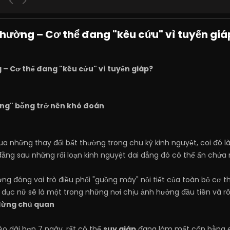
thường – Cơ thể đang "kêu cứu" vì tuyến giá
 – Cơ thể đang "kêu cứu" vì tuyến giáp?
áng" bỗng trở nên khó đoán
a những thay đổi bất thường trong chu kỳ kinh nguyệt, coi đó là
ng, đằng sau những rối loạn kinh nguyệt dai dẳng đó có thể ẩn ch
ng đóng vai trò điều phối "guồng máy" nội tiết của toàn bộ cơ t
 dục nữ sẽ là một trong những nơi chịu ảnh hưởng đầu tiên và rõ
đừng chủ quan
o dài hơn 7 ngày, rất có thể
suy giáp
đang làm mất cân bằng e