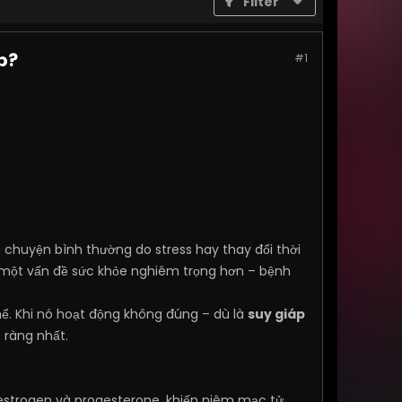
Filter
p?
#1
 chuyện bình thường do stress hay thay đổi thời
ứa một vấn đề sức khỏe nghiêm trọng hơn – bệnh
hể. Khi nó hoạt động không đúng – dù là
suy giáp
 ràng nhất.
strogen và progesterone, khiến niêm mạc tử