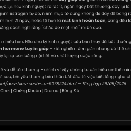
 lại, nếu kinh nguyệt ra rất ít, ngắn ngày bất thường, đây lại l
giảm estrogen tự do, niêm mạc tử cung không đủ dày để bong r
m hơn 21 ngày, hoặc tệ hơn là
mất kinh hoàn toàn
, cũng đều l
bằng cách nghĩ rằng "chắc do mệt mỏi" rồi bỏ qua.
 nhiều hơn. Nếu chu kỳ kinh nguyệt của bạn thay đổi bất thường
m hormone tuyến giáp
– xét nghiệm đơn giản nhưng có thể cho 
ấy lại sự cân bằng nội tiết và chất lượng cuộc sống.
tế và dễ tổn thương – chính vì vậy chúng ta cần hiểu cơ thể mìn
về sau, bởi yêu thương bản thân bắt đầu từ việc biết lắng nghe c
.net/dau-hieu-canh-...u-5078224.html
— Tổng hợp 26/05/2026
 Chơi
|
Chứng Khoán
|
Drama
|
Bóng Đá