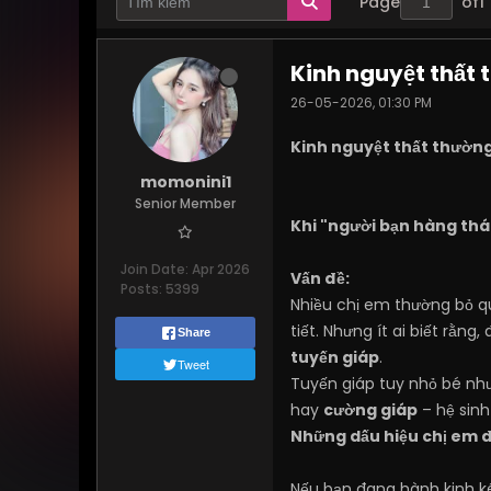
Page
of
1
Kinh nguyệt thất 
26-05-2026, 01:30 PM
Kinh nguyệt thất thường
momonini1
Senior Member
Khi "người bạn hàng th
Join Date:
Apr 2026
Vấn đề:
Posts:
5399
Nhiều chị em thường bỏ qu
tiết. Nhưng ít ai biết rằ
Share
tuyến giáp
.
Tweet
Tuyến giáp tuy nhỏ bé như
hay
cường giáp
– hệ sinh
Những dấu hiệu chị em 
Nếu bạn đang hành kinh ké