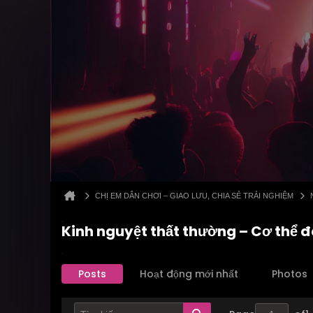
CHỊ EM DÂN CHƠI – GIAO LƯU, CHIA SẺ TRẢI NGHIỆM
Kinh nguyệt thất thường – Cơ thể đ
Posts
Hoạt động mới nhất
Photos