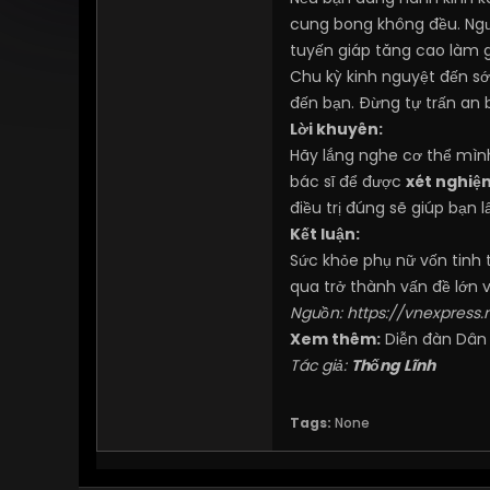
cung bong không đều. Ngược
tuyến giáp tăng cao làm 
Chu kỳ kinh nguyệt đến sớ
đến bạn. Đừng tự trấn an 
Lời khuyên:
Hãy lắng nghe cơ thể mình
bác sĩ để được
xét nghiệ
điều trị đúng sẽ giúp bạn l
Kết luận:
Sức khỏe phụ nữ vốn tinh 
qua trở thành vấn đề lớn 
Nguồn:
https://vnexpress
Xem thêm:
Diễn đàn Dân
Tác giả:
Thống Lĩnh
Tags:
None