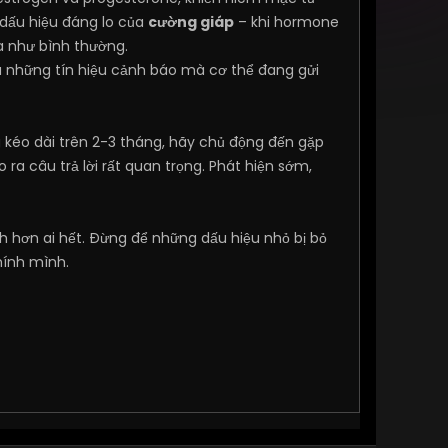
à dấu hiệu đáng lo của
cường giáp
– khi hormone
a như bình thường.
à những tín hiệu cảnh báo mà cơ thể đang gửi
 kéo dài trên 2-3 tháng, hãy chủ động đến gặp
ra câu trả lời rất quan trọng. Phát hiện sớm,
h hơn ai hết. Đừng để những dấu hiệu nhỏ bị bỏ
hính mình.