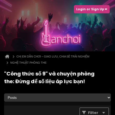
Login or Sign Up
CHỊ EM DÂN CHƠI – GIAO LƯU, CHIA SẺ TRẢI NGHIỆM
NGHỆ THUẬT PHÒNG THE
"Công thức số 9" và chuyện phòng
the: Đừng để số liệu áp lực bạn!
Filter