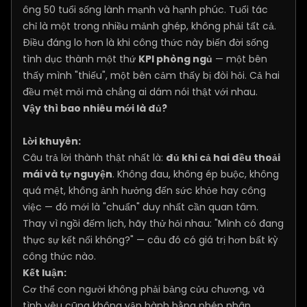
ông 50 tuổi sống lành mạnh và hạnh phúc. Tuổi tác
chỉ là một trong nhiều mảnh ghép, không phải tất cả.
Điều đáng lo hơn là khi công thức này biến đời sống
tình dục thành một thứ
KPI phòng ngủ
— một bên
thấy mình "thiếu", một bên cảm thấy bị đòi hỏi. Cả hai
đều mệt mỏi mà chẳng ai dám nói thật với nhau.
Vậy thì bao nhiêu mới là đủ?
Lời khuyên:
Câu trả lời thành thật nhất là:
đủ khi cả hai đều thoải
mái và tự nguyện
. Không đau, không ép buộc, không
quá mệt, không ảnh hưởng đến sức khỏe hay công
việc — đó mới là "chuẩn" duy nhất cần quan tâm.
Thay vì ngồi đếm lịch, hãy thử hỏi nhau: "Mình có đang
thực sự kết nối không?" — câu đó có giá trị hơn bất kỳ
công thức nào.
Kết luận:
Cơ thể con người không phải bảng cửu chương, và
tình yêu cũng không vận hành bằng phép nhân.