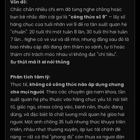
Vấn đề:
Chắc chắn nhiều chị em đã từng nghe chồng hoặc
bạn bè nhắc đến cái gọi là
"công thức số 9"
— lấy số
hàng chục của tuổi nhân với 9 để ra tần suất quan hệ
"chuẩn". 20 tuổi thì một tuần 8 lần, 30 tuổi thì hai tuần
7 lần... Nghe có vẻ vui và dễ nhớ, nhưng đằng sau đó là
bao nhiêu cặp đôi đang âm thầm so sánh, tự ti hoặc
thậm chí trách móc nhau vì không đạt "chỉ tiêu".
Sự thật mà ít ai nói thẳng
Phân tích tâm lý:
Thực tế,
không có công thức nào áp dụng chung
cho mọi người
. Theo các chuyên gia nam khoa, tần
suất quan hệ phụ thuộc vào hàng chục yếu tố: nội tiết
tố, giấc ngủ, stress công việc, bệnh nền, thuốc đang
dùng, và đặc biệt là chất lượng mối quan hệ giữa hai
người. Một anh chồng 35 tuổi nhưng thức khuya triền
miên, nhậu nhẹt thường xuyên, áp lực tài chính đè
nặng — rất có thể "phong độ" còn thua xa người đàn