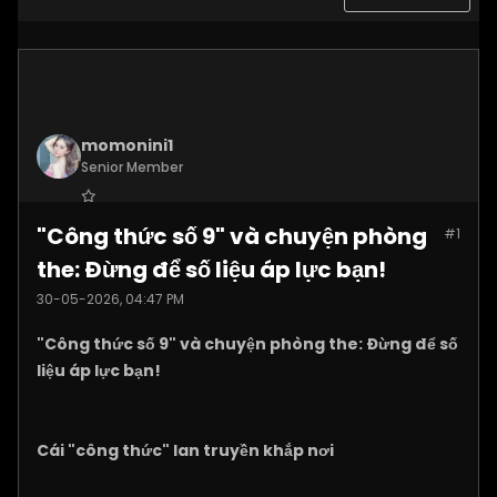
momonini1
Senior Member
Join Date:
Apr 2026
"Công thức số 9" và chuyện phòng
#1
Posts:
5399
the: Đừng để số liệu áp lực bạn!
30-05-2026, 04:47 PM
"Công thức số 9" và chuyện phòng the: Đừng để số
liệu áp lực bạn!
Cái "công thức" lan truyền khắp nơi