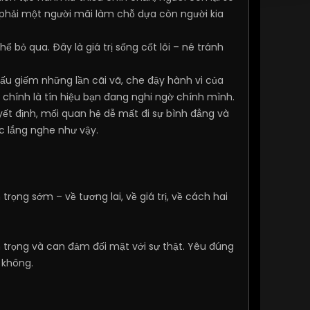
g phải một người mãi làm chỗ dựa còn người kia
hể bỏ qua. Đây là giá trị sống cốt lõi – né tránh
iấu giếm những lần cãi vã, che đậy hành vi của
 chính là tín hiệu bạn đang nghi ngờ chính mình.
ết định, mối quan hệ dễ mất đi sự bình đẳng và
c lắng nghe như vậy.
rọng sớm – về tương lai, về giá trị, về cách hai
 trọng và can đảm đối mặt với sự thật. Yêu đúng
 không.