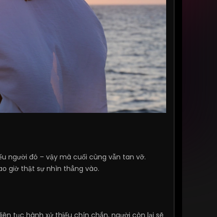
ếu người đó – vậy mà cuối cùng vẫn tan vỡ.
o giờ thật sự nhìn thẳng vào.
iên tục hành xử thiếu chín chắn, người còn lại sẽ