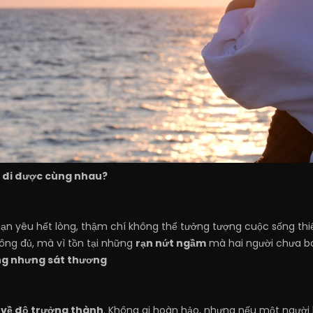
 đi được cùng nhau?
ạn yêu hết lòng, thậm chí không thể tưởng tượng cuộc sống thi
ông đủ, mà vì tồn tại những
rạn nứt ngầm
mà hai người chưa ba
ng nhưng sát thương
 về độ trưởng thành
. Không ai hoàn hảo, nhưng nếu một người l