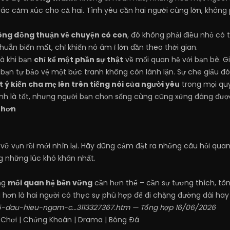
 vác cảm xúc cho cả hai. Tình yêu cần hai người cùng lớn, khôn
ng đồng thuận về chuyện có con
, đó không phải điều nhỏ có t
ẫn biến mất, chỉ khiến nó âm ỉ lớn dần theo thời gian.
là khi bạn
chỉ kể một phần sự thật
về mối quan hệ với bạn bè. G
 bạn tự bảo vệ một bức tranh không còn lành lặn. Sự che giấu đó
t ý kiến cha mẹ lên trên tiếng nói của người yêu
trong mọi quy
đình là tốt, nhưng người bạn chọn sống cùng cũng xứng đáng đượ
 hơn
ỡ vụn rồi mới nhìn lại. Hãy dũng cảm đặt ra những câu hỏi quan t
ng những lúc khó khăn nhất.
ng
mối quan hệ bền vững
cần hơn thế – cần sự tương thích, tôn
 hơn là hai người có thực sự phù hợp để đi chặng đường dài hay
/5-dau-hieu-ngam-c...3113327367.htm
— Tổng hợp 16/06/2026
 Chơi
|
Chứng Khoán
|
Drama
|
Bóng Đá