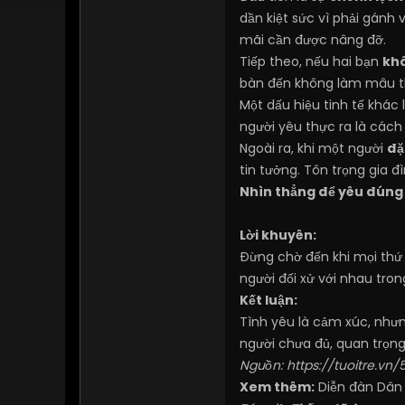
dần kiệt sức vì phải gánh
mãi cần được nâng đỡ.
Tiếp theo, nếu hai bạn
khô
bàn đến không làm mâu thu
Một dấu hiệu tinh tế khác 
người yêu thực ra là cách
Ngoài ra, khi một người
đặ
tin tưởng. Tôn trọng gia 
Nhìn thẳng để yêu đúng
Lời khuyên:
Đừng chờ đến khi mọi thứ v
người đối xử với nhau tro
Kết luận:
Tình yêu là cảm xúc, như
người chưa đủ, quan trọng
Nguồn:
https://tuoitre.vn
Xem thêm:
Diễn đàn Dân