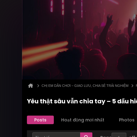
CHỊ EM DÂN CHƠI – GIAO LƯU, CHIA SẺ TRẢI NGHIỆM
Yêu thật sâu vẫn chia tay – 5 dấu 
Posts
Hoạt động mới nhất
Photos