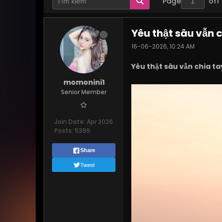
Page
of
1
Yêu thật sâu vẫn 
16-06-2026, 10:24 AM
Yêu thật sâu vẫn chia t
momonini1
Senior Member
Join Date:
Apr 2026
Posts:
5399
Share
Tweet