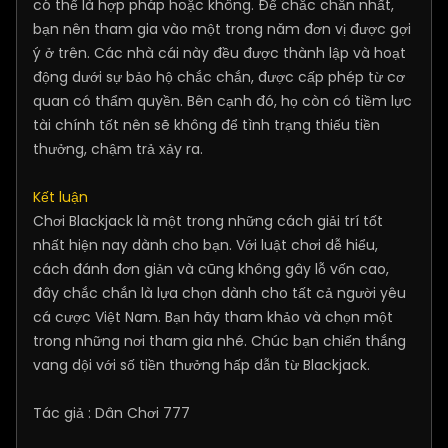
có thể là hợp pháp hoặc không. Để chắc chắn nhất,
bạn nên tham gia vào một trong năm đơn vị được gợi
ý ở trên. Các nhà cái này đều được thành lập và hoạt
động dưới sự bảo hộ chắc chắn, được cấp phép từ cơ
quan có thẩm quyền. Bên cạnh đó, họ còn có tiềm lực
tài chính tốt nên sẽ không để tình trạng thiếu tiền
thưởng, chậm trả xảy ra.
Kết luận
Chơi Blackjack là một trong những cách giải trí tốt
nhất hiện nay dành cho bạn. Với luật chơi dễ hiểu,
cách đánh đơn giản và cũng không gây lỗ vốn cao,
đây chắc chắn là lựa chọn dành cho tất cả người yêu
cá cược Việt Nam. Bạn hãy tham khảo và chọn một
trong những nơi tham gia nhé. Chúc bạn chiến thắng
vang dội với số tiền thưởng hấp dẫn từ Blackjack.
Tác giả : Dân Chơi 777