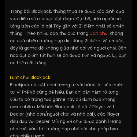
Trong bài Blackjack, thắng thua sẽ được xác định dựa
vào điểm số mà bạn đạt được. Cụ thể, ai là người có
tổng trên các lá bài Tây gần với 21 điểm nhất sẽ chiến
thắng. Theo nhiều cao thủ của trang
Dân chơi
không
có quá nhiều trường hợp đạt đúng 21 điểm. Về cơ bản,
đây là game đối kháng giữa nhà cái và người chơi. Bên
nào đạt điểm tốt hơn sẽ ăn được tiền và ngược lại, bạn
có thể mất trắng.
Luật chơi Blackjack
Blackjack có luật chơi tương tự với bài xì lát của nước
ta, vì thế vô cùng dễ hiểu. Bạn chỉ cần nắm rõ từng
yếu tố có trong tựa game này để đảm bảo không
cược nhầm. Mỗi bàn Blackjack sẽ có 7 Player và 1
Dealer (nhà con/người chơi và nhà cái), các Player
đều đấu với Dealer. Mỗi người chơi được đánh 1 Hand
cho mỗi ván, trừ trường hợp nhà cái cho phép bạn
chơi nhiều Hand.