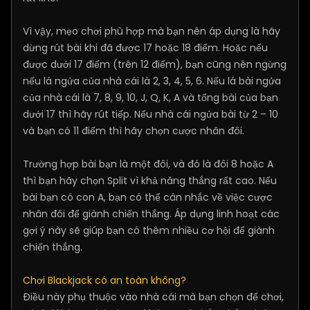
Vì vậy, mẹo chơi phù hợp mà bạn nên áp dụng là hãy
dừng rút bài khi đã được 17 hoặc 18 điểm. Hoặc nếu
được dưới 17 điểm (trên 12 điểm), bạn cũng nên ngừng
nếu lá ngửa của nhà cái là 2, 3, 4, 5, 6. Nếu lá bài ngửa
của nhà cái là 7, 8, 9, 10, J, Q, K, A và tổng bài của bạn
dưới 17 thì hãy rút tiếp. Nếu nhà cái ngửa bài từ 2 – 10
và bạn có 11 điểm thì hãy chọn cược nhân đôi.
Trường hợp bài bạn là một đôi, và đó là đôi 8 hoặc A
thì bạn hãy chọn Split vì khả năng thắng rất cao. Nếu
bài bạn có con A, bạn có thể cân nhắc về việc cược
nhân đôi để giành chiến thắng. Áp dụng linh hoạt các
gợi ý này sẽ giúp bạn có thêm nhiều cơ hội để giành
chiến thắng.
Chơi Blackjack có an toàn không?
Điều này phụ thuộc vào nhà cái mà bạn chọn để chơi,