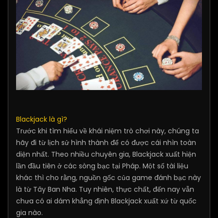
Blackjack là gì?
Trước khi tìm hiểu về khái niệm trò chơi này, chúng ta
hãy đi từ lịch sử hình thành để có được cái nhìn toàn
diện nhất. Theo nhiều chuyên gia, Blackjack xuất hiện
lần đầu tiên ở các sòng bạc tại Pháp. Một số tài liệu
khác thì cho rằng, nguồn gốc của game đánh bạc này
là từ Tây Ban Nha. Tuy nhiên, thực chất, đến nay vẫn
chưa có ai dám khẳng định Blackjack xuất xứ từ quốc
gia nào.