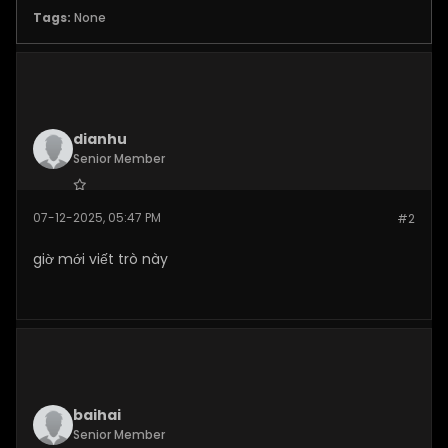
Tags:
None
dianhu
Senior Member
Join Date:
Dec 2025
07-12-2025, 05:47 PM
#2
Posts:
269
giờ mới viết trò này
baihai
Senior Member