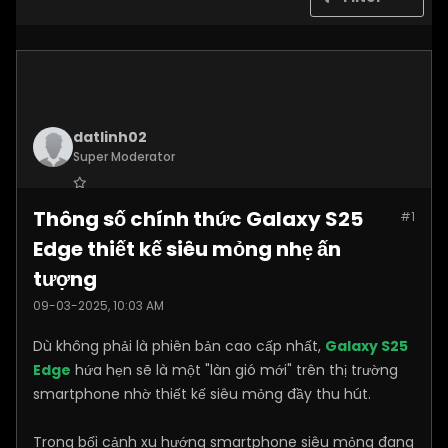
datlinh02
Super Moderator
Join Date:
Jan 2025
Thông số chính thức Galaxy S25
#1
Posts:
7876
Edge thiết kế siêu mỏng nhẹ ấn
tượng
09-03-2025, 10:03 AM
Dù không phải là phiên bản cao cấp nhất,
Galaxy S25
Edge
hứa hẹn sẽ là một "làn gió mới" trên thị trường
smartphone nhờ thiết kế siêu mỏng đầy thu hút.
Trong bối cảnh xu hướng smartphone siêu mỏng đang