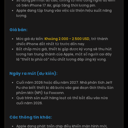
Sử dụng pin mật độ cao, tương tự như công nghệ dự kiến
có trên iPhone 17 Air, giúp tăng thời lượng pin.
Apple đang tập trung vào việc cải thiện hiệu suất năng
lượng.
Giá bán:
Mức giá dự kiến:
Khoảng 2.000 - 2.500 USD
, trở thành
chiếc iPhone đắt nhất từ trước đến nay.
Bất chấp mức giá, thiết bị gập được kỳ vọng sẽ thu hút
lượng fan trung thành của Apple, một số người coi đây
là “thiết bị phải có” nếu chất lượng đáp ứng kỳ vọng.
Ngày ra mắt (dự kiến):
Cuối năm 2026 hoặc đầu năm 2027. Nhà phân tích Jeff
Pu cho biết thiết bị đã bước vào giai đoạn Giới thiệu Sản
phẩm Mới (NPI) tại Foxconn.
Quá trình sản xuất hàng loạt có thể bắt đầu vào nửa
cuối năm 2026.
Các thông tin khác:
Apple đang phát triển chip điều khiển màn hình mới,