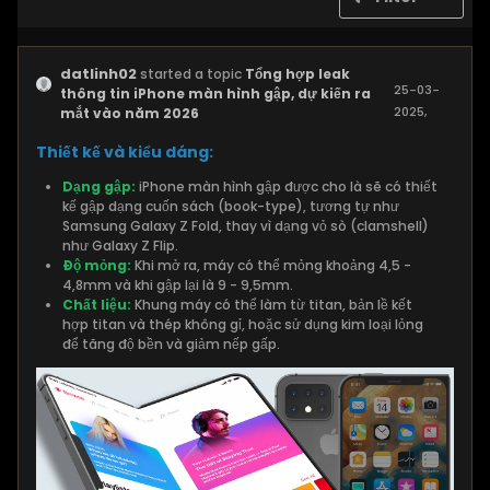
datlinh02
started a topic
Tổng hợp leak
25-03-
thông tin iPhone màn hình gập, dự kiến ra
2025,
mắt vào năm 2026
10:03 AM
Thiết kế và kiểu dáng:
Dạng gập:
iPhone màn hình gập được cho là sẽ có thiết
kế gập dạng cuốn sách (book-type), tương tự như
Samsung Galaxy Z Fold, thay vì dạng vỏ sò (clamshell)
như Galaxy Z Flip.
Độ mỏng:
Khi mở ra, máy có thể mỏng khoảng 4,5 -
4,8mm và khi gập lại là 9 - 9,5mm.
Chất liệu:
Khung máy có thể làm từ titan, bản lề kết
hợp titan và thép không gỉ, hoặc sử dụng kim loại lỏng
để tăng độ bền và giảm nếp gấp.