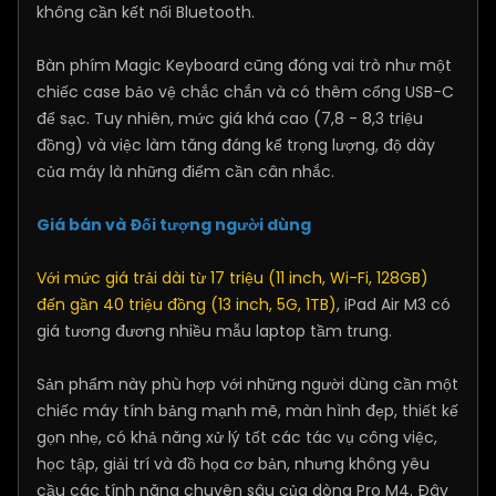
không cần kết nối Bluetooth.
Bàn phím Magic Keyboard cũng đóng vai trò như một
chiếc case bảo vệ chắc chắn và có thêm cổng USB-C
để sạc. Tuy nhiên, mức giá khá cao (7,8 - 8,3 triệu
đồng) và việc làm tăng đáng kể trọng lượng, độ dày
của máy là những điểm cần cân nhắc.
Giá bán và Đối tượng người dùng
Với mức giá trải dài từ 17 triệu (11 inch, Wi-Fi, 128GB)
đến gần 40 triệu đồng (13 inch, 5G, 1TB)
, iPad Air M3 có
giá tương đương nhiều mẫu laptop tầm trung.
Sản phẩm này phù hợp với những người dùng cần một
chiếc máy tính bảng mạnh mẽ, màn hình đẹp, thiết kế
gọn nhẹ, có khả năng xử lý tốt các tác vụ công việc,
học tập, giải trí và đồ họa cơ bản, nhưng không yêu
cầu các tính năng chuyên sâu của dòng Pro M4. Đây