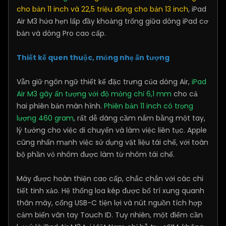
cho bản 11 inch và 22,5 triệu đồng cho bản 13 inch
, iPad
Air M3 hứa hẹn lấp đầy khoảng trống giữa dòng iPad cơ
bản và dòng Pro cao cấp.
Thiết kế quen thuộc, mỏng nhẹ ấn tượng
Vẫn giữ ngôn ngữ thiết kế đặc trưng của dòng Air,
iPad
Air M3 gây ấn tượng với độ mỏng chỉ 6,1 mm
cho cả
hai phiên bản màn hình.
Phiên bản 11 inch có trọng
lượng 460 gram
, rất dễ dàng cầm nắm bằng một tay,
lý tưởng cho việc di chuyển và làm việc liên tục. Apple
cũng nhấn mạnh việc sử dụng vật liệu tái chế, với toàn
bộ phần vỏ nhôm được làm từ nhôm tái chế.
Máy được hoàn thiện cao cấp, chắc chắn với các chi
tiết tinh xảo. Hệ thống loa kép được bố trí xung quanh
thân máy, cổng USB-C tiện lợi và nút nguồn tích hợp
cảm biến vân tay Touch ID. Tuy nhiên, một điểm cần