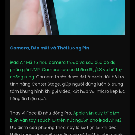
Camera, Bảo mật và Thời lượng Pin
iPad Air M3 sở hữu camera trước và sau đều có độ
phân giải 12MP. Camera sau có khẩu độ ƒ/1.8 và hỗ trợ
chống rung.
Camera trước được đặt ở cạnh dài, hỗ trợ
tính năng Center Stage, giúp người dùng luôn ở trung
tâm khung hình khi gọi video, kết hợp với micro kép lọc
tiếng ồn hiệu quả.
Thay vì Face ID như dòng Pro,
Apple vẫn duy trì cảm
biến vân tay Touch ID trên nút nguồn cho iPad Air M3
.
Ưu điểm của phương thức này là sự tiện lợi khi đeo
khẩu trang, kính hoặc muốn chia sẻ thiết bị cho người