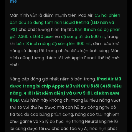
mẽ
Màn hình vẫn là điểm mạnh trên iPad Air.
Cả hai phiên
bản đều sử dụng tấm nền Liquid Retina (LED nền và
IPS)
cho chất lượng hiển thị tốt.
Bản 11 inch có độ phân
giải 2.360 x 1.640 pixel
và
độ sáng tối đa 500 nit
, trong
khi
bản 13 inch nâng độ sáng lên 600 nit
, đảm bảo khả
năng sử dụng tốt trong nhiều điều kiện ánh sáng. Màn
hình cũng tương thích tốt với Apple Pencil thế hệ mới
nhất.
Nâng cấp đáng giá nhất nằm ở bên trong.
iPad Air M3
được trang bị chip Apple M3 với CPU 8 lõi (4 lõi hiệu
năng, 4 lõi tiết kiệm điện) và GPU 9 lõi, đi kèm RAM
8GB
. Cấu hình này không chỉ mang lại hiệu năng vượt
trội so với thế hệ trước mà còn hỗ trợ công nghệ dò
tia tốc độ cao bằng phần cứng, nâng cao trải nghiệm
chơi game và xử lý đồ họa. Hệ thống Neural Engine 16
lõi cũng được tối ưu cho các tác vụ AI, hứa hẹn phát