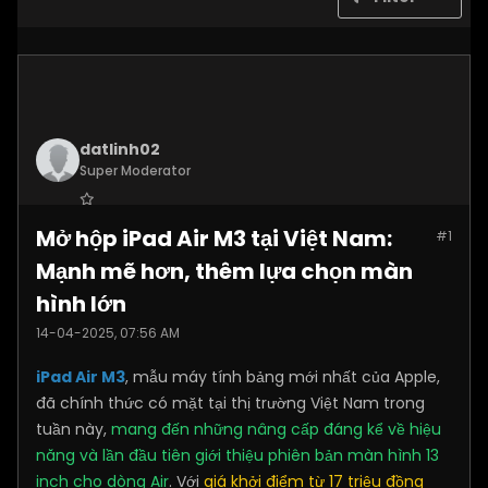
datlinh02
Super Moderator
Join Date:
Jan 2025
Mở hộp iPad Air M3 tại Việt Nam:
#1
Posts:
7876
Mạnh mẽ hơn, thêm lựa chọn màn
hình lớn
14-04-2025, 07:56 AM
iPad Air M3
, mẫu máy tính bảng mới nhất của Apple,
đã chính thức có mặt tại thị trường Việt Nam trong
tuần này,
mang đến những nâng cấp đáng kể về hiệu
năng và lần đầu tiên giới thiệu phiên bản màn hình 13
inch cho dòng Air
. Với
giá khởi điểm từ 17 triệu đồng