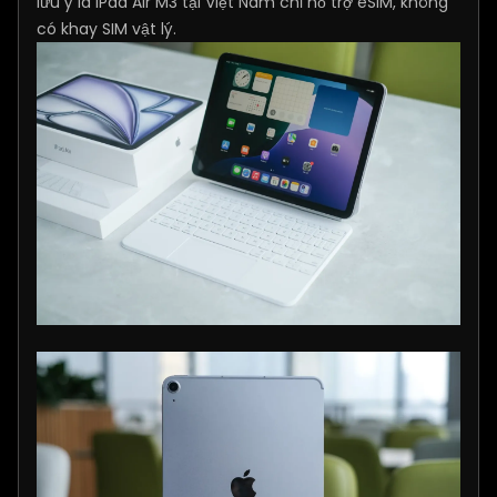
lưu ý là iPad Air M3 tại Việt Nam chỉ hỗ trợ eSIM, không
có khay SIM vật lý.