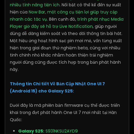
nhiều tính năng tiện ích
. Nổi bật có thể kể đến sự xuất
hiện của
Now Bar, một công cụ tiện lợi giúp truy cập
nhanh các tác vụ.
Bên cạnh đó,
trình phát nhạc Media
Player giờ đây sẽ hỗ trợ Live Notification
, giúp người
dùng dễ dàng kiểm soát và theo dõi thông tin bài hát.
Một hiệu ứng hoạt hình sạc pin mới mẻ, vốn từng xuất
hiện trong giai đoạn thử nghiệm beta, cùng với nhiều
tinh chỉnh nhỏ khác nhằm hoàn thiện trải nghiệm
người dùng cũng được tích hợp trong bản phát hành
này.
Thông tin Chi tiết Về Bản Cập Nhật One UI 7
(Android 15) cho Galaxy S25:
Dưới đây là mã phiên bản firmware cụ thể được triển
khai trong đợt phát hành One UI 7 mới nhất tại Hàn
Quốc:
Galaxy S25:
S931NKSU2AYD9