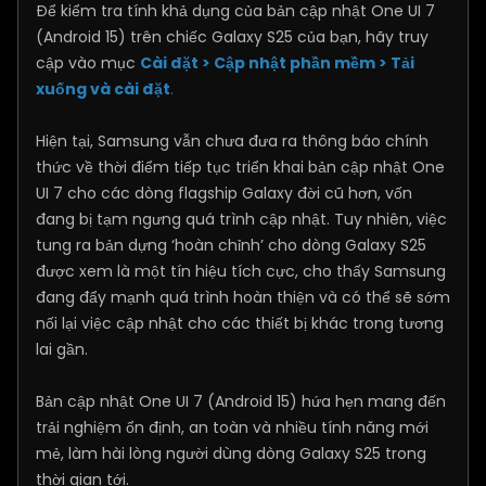
Để kiểm tra tính khả dụng của bản cập nhật One UI 7
(Android 15) trên chiếc Galaxy S25 của bạn, hãy truy
cập vào mục
Cài đặt > Cập nhật phần mềm > Tải
xuống và cài đặt
.
Hiện tại, Samsung vẫn chưa đưa ra thông báo chính
thức về thời điểm tiếp tục triển khai bản cập nhật One
UI 7 cho các dòng flagship Galaxy đời cũ hơn, vốn
đang bị tạm ngưng quá trình cập nhật. Tuy nhiên, việc
tung ra bản dựng ‘hoàn chỉnh’ cho dòng Galaxy S25
được xem là một tín hiệu tích cực, cho thấy Samsung
đang đẩy mạnh quá trình hoàn thiện và có thể sẽ sớm
nối lại việc cập nhật cho các thiết bị khác trong tương
lai gần.
Bản cập nhật One UI 7 (Android 15) hứa hẹn mang đến
trải nghiệm ổn định, an toàn và nhiều tính năng mới
mẻ, làm hài lòng người dùng dòng Galaxy S25 trong
thời gian tới.