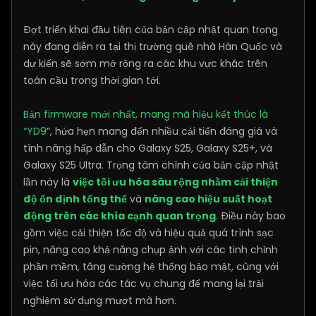
Đợt triển khai đầu tiên của bản cập nhật quan trọng
này đang diễn ra tại thị trường quê nhà Hàn Quốc và
dự kiến sẽ sớm mở rộng ra các khu vực khác trên
toàn cầu trong thời gian tới.
Bản firmware mới nhất, mang mã hiệu kết thúc là
“YD9
”, hứa hẹn mang đến nhiều cải tiến đáng giá và
tính năng hấp dẫn cho Galaxy S25, Galaxy S25+, và
Galaxy S25 Ultra. Trọng tâm chính của bản cập nhật
lần này là
việc tối ưu hóa sâu rộng nhằm cải thiện
độ ổn định tổng thể
và
nâng cao hiệu suất hoạt
động trên các khía cạnh quan trọng
. Điều này bao
gồm việc cải thiện tốc độ và hiệu quả quá trình sạc
pin, nâng cao khả năng chụp ảnh với các tinh chỉnh
phần mềm, tăng cường hệ thống bảo mật, cùng với
việc tối ưu hóa các tác vụ chung để mang lại trải
nghiệm sử dụng mượt mà hơn.