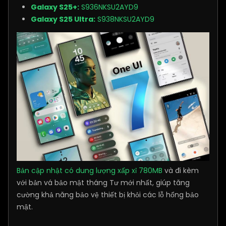
Galaxy S25+:
S936NKSU2AYD9
Galaxy S25 Ultra:
S938NKSU2AYD9
Bản cập nhật có dung lượng xấp xỉ 780MB
và đi kèm
với bản vá bảo mật tháng Tư mới nhất, giúp tăng
cường khả năng bảo vệ thiết bị khỏi các lỗ hổng bảo
mật.