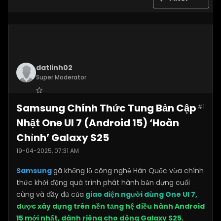
datlinh02
Super Moderator
Join Date:
Jan 2025
Samsung Chính Thức Tung Bản Cập
#1
Posts:
7876
Nhật One UI 7 (Android 15) ‘Hoàn
Chỉnh’ Galaxy S25
19-04-2025, 07:31 AM
Samsung
gã khổng lồ công nghệ Hàn Quốc vừa chính
thức khởi động quá trình phát hành bản dựng cuối
cùng và đầy đủ của
giao diện người dùng One UI 7,
được xây dựng trên nền tảng hệ điều hành Android
15 mới nhất, dành riêng cho dòng Galaxy S25.