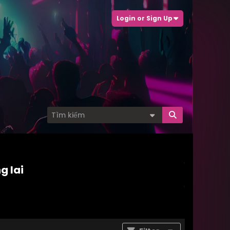
Login or Sign Up
g lai