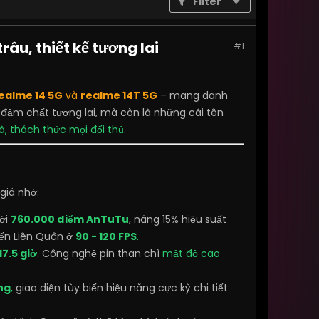
Filter
râu, thiết kế tương lai
#1
ealme 14 5G
và
realme 14T 5G
– mang danh
ế đậm chất tương lai, mà còn là những cái tên
 thách thức mọi đối thủ.
giá nhờ:
tới
760.000 điểm AnTuTu
, nâng 15% hiệu suất
đến Liên Quân ở
90 - 120 FPS
.
17.5 giờ
. Công nghệ pin than chì
mật độ cao
ng
,
giao diện tùy biến hiệu năng cực kỳ chi tiết