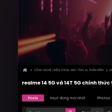
CÔNG NGHỆ | ĐIỆN THOẠI, MÁY TÍNH, AI, PHẦN MỀM
Đ
realme 14 5G và 14T 5G chính thức t
Posts
Hoạt động mới nhất
Photos