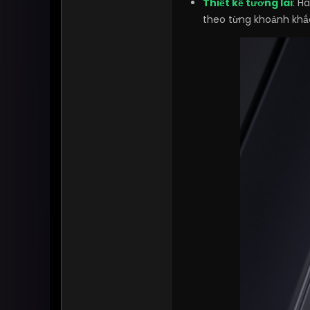
Thiết kế tương lai
:
Ha
theo từng khoảnh khắ