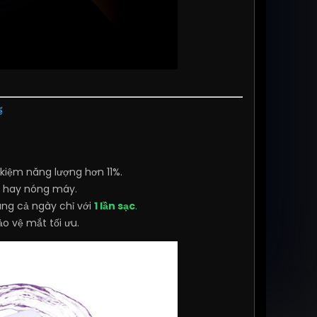
ể
 kiệm năng lượng hơn 11%.
ag hay nóng máy.
ùng cả ngày chỉ với
1 lần sạc
.
ảo vệ mắt tối ưu.