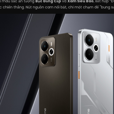
i màu sắc ấn tượng
Bạc Đẳng Cấp
và
Xám Siêu Bão
, kết hợp “
c chiến thắng. Nút nguồn cam nổi bật, chỉ một chạm để "bung s