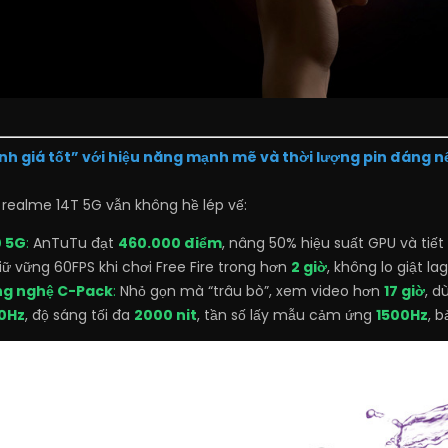
nh giá tốt” với hiệu năng mạnh mẽ và thời lượng pin đáng n
, realme 14T 5G vẫn không hề lép vế:
0 5G
:
AnTuTu đạt
460.000 điểm
, nâng 50% hiệu suất GPU và tiết
ữ vững 60FPS khi chơi Free Fire trong hơn
2 giờ
, không lo giật l
ng nghệ C-Pack
:
Nhỏ gọn mà “trâu bò”, xem video hơn
17 giờ
, d
0Hz
, độ sáng tối đa
2000 nit
, tần số lấy mẫu cảm ứng
1500Hz
, b