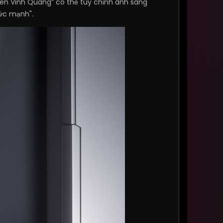
Đèn Vinh Quang” có thể tùy chỉnh ánh sáng
ức mạnh".