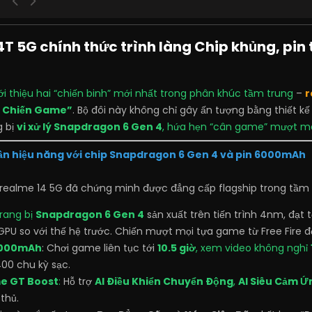
T 5G chính thức trình làng Chip khủng, pin t
ới thiệu hai “chiến binh” mới nhất trong phân khúc tầm trung
–
r
y Chiến Game”
. Bộ đôi này không chỉ gây ấn tượng bằng thiết k
g bị
vi xử lý Snapdragon 6 Gen 4
, hứa hẹn “cân game” mượt mà,
hần hiệu năng với chip Snapdragon 6 Gen 4 và pin 6000mAh
, realme 14 5G đã chứng minh được đẳng cấp flagship trong tầm 
Trang bị
Snapdragon 6 Gen 4
sản xuất trên tiến trình 4nm, đạt 
GPU so với thế hệ trước. Chiến mượt mọi tựa game từ Free Fire 
 6000mAh
: Chơi game liên tục tới
10.5 giờ
, xem video không nghỉ
.400 chu kỳ sạc.
e GT Boost
:
Hỗ trợ
AI Điều Khiển Chuyển Động
,
AI Siêu Cảm Ứ
thủ.