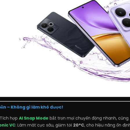
 bền – Không gì làm khó được!
Tích hợp
AI Snap Mode
bắt trọn mọi chuyển động nhanh, cùng
onic VC
:
Làm mát cực sâu, giảm tới
20°C
, cho hiệu năng ổn định