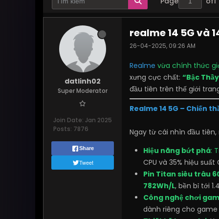
Page
of
1
realme 14 5G và 14
26-04-2025, 09:26 AM
Realme
vừa chính thức gi
xưng cực chất:
“Bậc Thầ
datlinh02
đầu tiên trên thế giới tran
Super Moderator
Realme 14 5G – Chiến t
Join Date:
Jan 2025
Posts:
7876
Ngay từ cái nhìn đầu tiên
Share
Hiệu năng bứt phá
: 
CPU và 35% hiệu suất 
Tweet
Pin Titan siêu trâu
782Wh/L
, bền bỉ tới 1
Công nghệ chơi gam
dành riêng cho game 