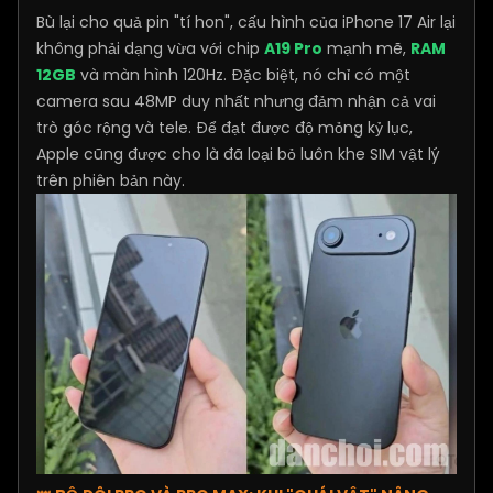
Bù lại cho quả pin "tí hon", cấu hình của iPhone 17 Air lại
không phải dạng vừa với chip
A19 Pro
mạnh mẽ,
RAM
12GB
và màn hình 120Hz. Đặc biệt, nó chỉ có một
camera sau 48MP duy nhất nhưng đảm nhận cả vai
trò góc rộng và tele. Để đạt được độ mỏng kỷ lục,
Apple cũng được cho là đã loại bỏ luôn khe SIM vật lý
trên phiên bản này.