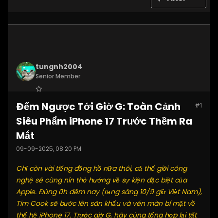
tungnh2004
Senior Member
Join Date:
Jun 2025
Đếm Ngược Tới Giờ G: Toàn Cảnh
#1
Posts:
4099
Siêu Phẩm iPhone 17 Trước Thềm Ra
Mắt
09-09-2025, 08:20 PM
Chỉ còn vài tiếng đồng hồ nữa thôi, cả thế giới công
nghệ sẽ cùng nín thở hướng về sự kiện đặc biệt của
Apple. Đúng 0h đêm nay (rạng sáng 10/9 giờ Việt Nam),
Tim Cook sẽ bước lên sân khấu và vén màn bí mật về
thế hệ iPhone 17. Trước giờ G, hãy cùng tổng hợp lại tất