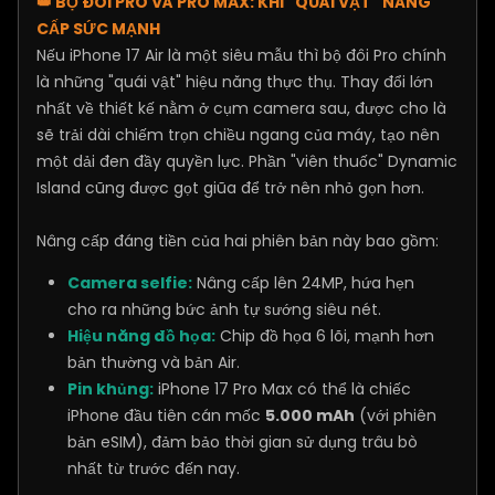
👑 BỘ ĐÔI PRO VÀ PRO MAX: KHI "QUÁI VẬT" NÂNG
CẤP SỨC MẠNH
Nếu iPhone 17 Air là một siêu mẫu thì bộ đôi Pro chính
là những "quái vật" hiệu năng thực thụ. Thay đổi lớn
nhất về thiết kế nằm ở cụm camera sau, được cho là
sẽ trải dài chiếm trọn chiều ngang của máy, tạo nên
một dải đen đầy quyền lực. Phần "viên thuốc" Dynamic
Island cũng được gọt giũa để trở nên nhỏ gọn hơn.
Nâng cấp đáng tiền của hai phiên bản này bao gồm:
Camera selfie:
Nâng cấp lên 24MP, hứa hẹn
cho ra những bức ảnh tự sướng siêu nét.
Hiệu năng đồ họa:
Chip đồ họa 6 lõi, mạnh hơn
bản thường và bản Air.
Pin khủng:
iPhone 17 Pro Max có thể là chiếc
iPhone đầu tiên cán mốc
5.000 mAh
(với phiên
bản eSIM), đảm bảo thời gian sử dụng trâu bò
nhất từ trước đến nay.