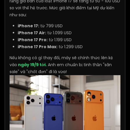
rằng giá bán của loạt iPhone 17 sẽ tăng từ 50 - 100 USD
so với thế hệ trước. Mức giá khởi điểm tại Mỹ dự kiến
như sau:
iPhone 17:
từ 799 USD
iPhone 17 Air:
từ 1.099 USD
iPhone 17 Pro:
từ 1.199 USD
iPhone 17 Pro Max:
từ 1.299 USD
Nếu không có gì thay đổi, máy sẽ chính thức lên kệ
vào
ngày 19/9 tới.
Anh em chuẩn bị tinh thần "săn
sale" và "chốt đơn" đi là vừa!