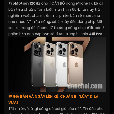
ProMotion 120Hz
cho TOÀN BỘ dòng iPhone 17, kể cả
bản tiêu chuẩn. Tạm biệt màn hình 60Hz, từ nay trải
nghiệm vuốt chạm trên mọi phiên bản sẽ mượt mà
như nhau. Về hiệu năng, cả 4 máy đều dùng chip A19
series, trong đó iPhone 17 thường dùng chip
A19
, còn 3
phiên bản cao cấp hơn sẽ được trang bị chip
A19 Pro
.
💸 GIÁ BÁN VÀ NGÀY LÊN KỆ: CHUẨN BỊ "LÚA" ĐI LÀ
VỪA!
Tất nhiên, "cái gì cũng có cái giá của nó". Tin đồn cho