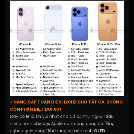
⚡ NÂNG CẤP TOÀN DIỆN: 120HZ CHO TẤT CẢ, KHÔNG
CÒN PHÂN BIỆT ĐỐI XỬ!
Đây có lẽ là tin vui nhất cho tất cả mọi người! Sau
nhiều năm chờ đợi, Apple cuối cùng cũng đã "lắng
nghe người dùng" khi trang bị màn hình
OLED