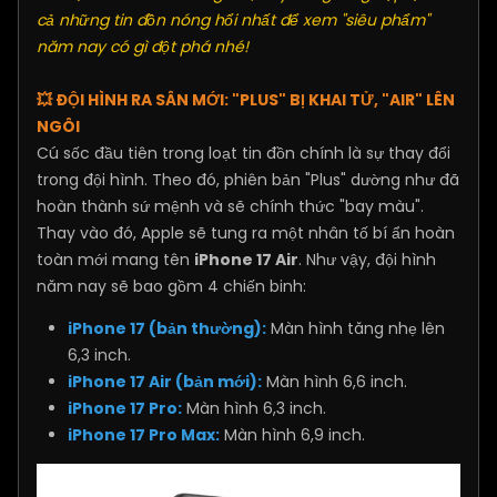
cả những tin đồn nóng hổi nhất để xem "siêu phẩm"
năm nay có gì đột phá nhé!
💥 ĐỘI HÌNH RA SÂN MỚI: "PLUS" BỊ KHAI TỬ, "AIR" LÊN
NGÔI
Cú sốc đầu tiên trong loạt tin đồn chính là sự thay đổi
trong đội hình. Theo đó, phiên bản "Plus" dường như đã
hoàn thành sứ mệnh và sẽ chính thức "bay màu".
Thay vào đó, Apple sẽ tung ra một nhân tố bí ẩn hoàn
toàn mới mang tên
iPhone 17 Air
. Như vậy, đội hình
năm nay sẽ bao gồm 4 chiến binh:
iPhone 17 (bản thường):
Màn hình tăng nhẹ lên
6,3 inch.
iPhone 17 Air (bản mới):
Màn hình 6,6 inch.
iPhone 17 Pro:
Màn hình 6,3 inch.
iPhone 17 Pro Max:
Màn hình 6,9 inch.