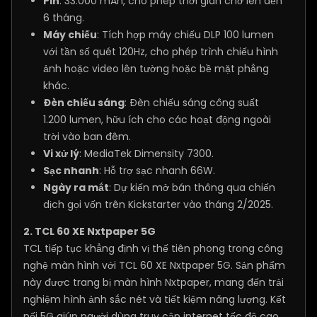
Pin
: 33.000 mAh, cho phép thời gian chờ lên đến
6 tháng.
Máy chiếu
: Tích hợp máy chiếu DLP 100 lumen
với tần số quét 120Hz, cho phép trình chiếu hình
ảnh hoặc video lên tường hoặc bề mặt phẳng
khác.
Đèn chiếu sáng
: Đèn chiếu sáng công suất
1.200 lumen, hữu ích cho các hoạt động ngoài
trời vào ban đêm.
Vi xử lý
: MediaTek Dimensity 7300.
Sạc nhanh
: Hỗ trợ sạc nhanh 66W.
Ngày ra mắt
: Dự kiến mở bán thông qua chiến
dịch gọi vốn trên Kickstarter vào tháng 2/2025.
2. TCL 60 XE Nxtpaper 5G
TCL tiếp tục khẳng định vị thế tiên phong trong công
nghệ màn hình với TCL 60 XE Nxtpaper 5G. Sản phẩm
này được trang bị màn hình Nxtpaper, mang đến trải
nghiệm hình ảnh sắc nét và tiết kiệm năng lượng. Kết
nối 5G giúp người dùng truy cập internet tốc độ cao,