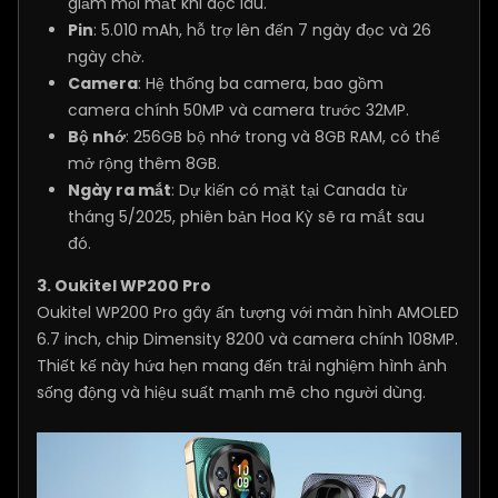
giảm mỏi mắt khi đọc lâu.
Pin
: 5.010 mAh, hỗ trợ lên đến 7 ngày đọc và 26
ngày chờ.
Camera
: Hệ thống ba camera, bao gồm
camera chính 50MP và camera trước 32MP.
Bộ nhớ
: 256GB bộ nhớ trong và 8GB RAM, có thể
mở rộng thêm 8GB.
Ngày ra mắt
: Dự kiến có mặt tại Canada từ
tháng 5/2025, phiên bản Hoa Kỳ sẽ ra mắt sau
đó.
3. Oukitel WP200 Pro
Oukitel WP200 Pro gây ấn tượng với màn hình AMOLED
6.7 inch, chip Dimensity 8200 và camera chính 108MP.
Thiết kế này hứa hẹn mang đến trải nghiệm hình ảnh
sống động và hiệu suất mạnh mẽ cho người dùng.