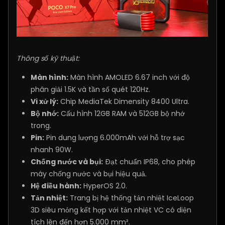
Thông số kỹ thuật:
Màn hình:
Màn hình AMOLED 6.67 inch với độ
phân giải 1.5K và tần số quét 120Hz.
Vi xử lý:
Chip MediaTek Dimensity 8400 Ultra.
Bộ nhớ:
Cấu hình 12GB RAM và 512GB bộ nhớ
trong.
Pin:
Pin dung lượng 6.000mAh với hỗ trợ sạc
nhanh 90W.
Chống nước và bụi:
Đạt chuẩn IP68, cho phép
máy chống nước và bụi hiệu quả.
Hệ điều hành:
HyperOS 2.0.
Tản nhiệt:
Trang bị hệ thống tản nhiệt IceLoop
3D siêu mỏng kết hợp với tản nhiệt VC có diện
tích lên đến hơn 5.000 mm².