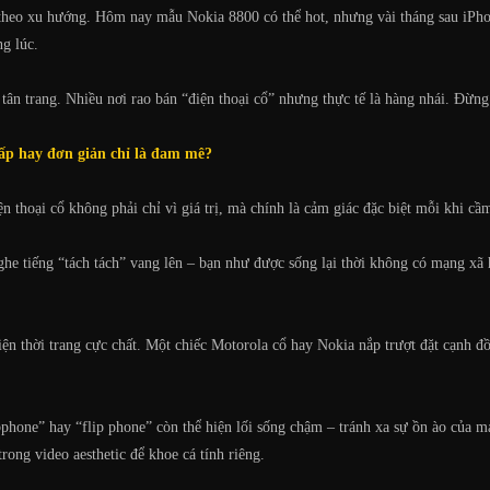
 theo xu hướng. Hôm nay mẫu Nokia 8800 có thể hot, nhưng vài tháng sau iPhon
g lúc.
ân trang. Nhiều nơi rao bán “điện thoại cổ” nhưng thực tế là hàng nhái. Đừng 
cấp hay đơn giản chỉ là đam mê?
 thoại cổ không phải chỉ vì giá trị, mà chính là cảm giác đặc biệt mỗi khi cầm
he tiếng “tách tách” vang lên – bạn như được sống lại thời không có mạng xã 
iện thời trang cực chất. Một chiếc Motorola cổ hay Nokia nắp trượt đặt cạnh đ
one” hay “flip phone” còn thể hiện lối sống chậm – tránh xa sự ồn ào của mạ
trong video aesthetic để khoe cá tính riêng.