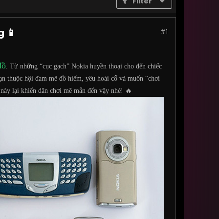
Filter
g 📱
#1
đồ
. Từ những “cục gạch” Nokia huyền thoại cho đến chiếc
 bạn thuộc hội đam mê đồ hiếm, yêu hoài cổ và muốn “chơi
” này lại khiến dân chơi mê mẩn đến vậy nhé! 🔥