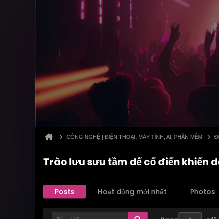
CÔNG NGHỆ | ĐIỆN THOẠI, MÁY TÍNH, AI, PHẦN MỀM
Đ
Trào lưu sưu tầm dế cổ điển khiến d
Posts
Hoạt động mới nhất
Photos