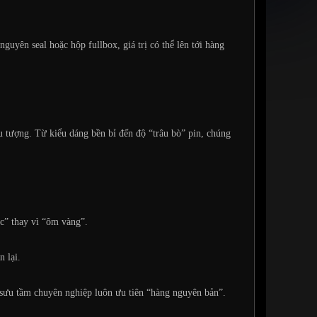
guyên seal hoặc hộp fullbox, giá trị có thể lên tới hàng
u tượng. Từ kiểu dáng bền bỉ đến độ “trâu bò” pin, chúng
c” thay vì “ôm vàng”.
n lại.
ân sưu tầm chuyên nghiệp luôn ưu tiên “hàng nguyên bản”.