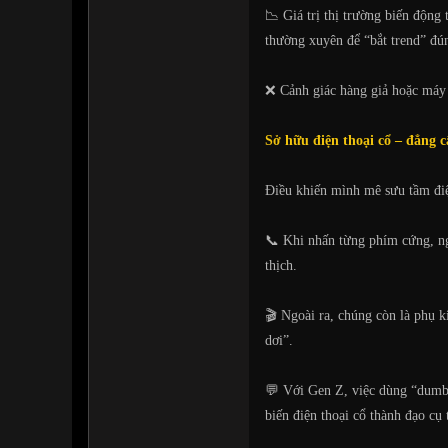
📉 Giá trị thị trường biến động
thường xuyên để “bắt trend” đún
❌ Cảnh giác hàng giả hoặc máy t
Sở hữu điện thoại cổ – đẳng 
Điều khiến mình mê sưu tầm điện
📞 Khi nhấn từng phím cứng, ng
thịch.
🎬 Ngoài ra, chúng còn là phụ k
dơi”.
💬 Với Gen Z, việc dùng “dumbph
biến điện thoại cổ thành đạo cụ 