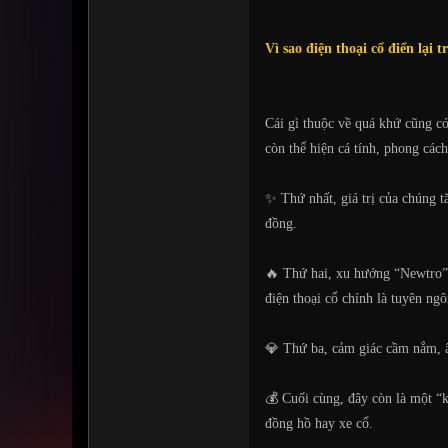
Vì sao điện thoại cổ điển lại 
Cái gì thuộc về quá khứ cũng có
còn thể hiện cá tính, phong các
✨ Thứ nhất, giá trị của chúng t
đồng.
🔥 Thứ hai, xu hướng “Newtro” –
điện thoại cổ chính là tuyên ng
💎 Thứ ba, cảm giác cầm nắm, â
💰 Cuối cùng, đây còn là một “k
đồng hồ hay xe cổ.