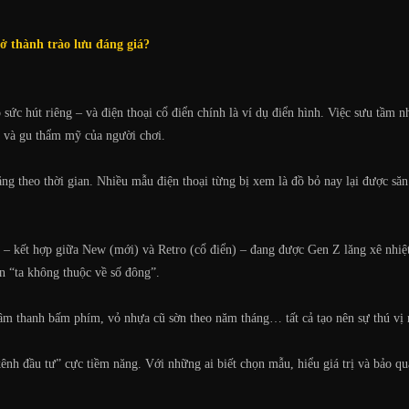
trở thành trào lưu đáng giá?
 sức hút riêng – và điện thoại cổ điển chính là ví dụ điển hình. Việc sưu tầm
h và gu thẩm mỹ của người chơi.
ăng theo thời gian. Nhiều mẫu điện thoại từng bị xem là đồ bỏ nay lại được săn
 kết hợp giữa New (mới) và Retro (cổ điển) – đang được Gen Z lăng xê nhiệt l
ôn “ta không thuộc về số đông”.
m thanh bấm phím, vỏ nhựa cũ sờn theo năm tháng… tất cả tạo nên sự thú vị
ênh đầu tư” cực tiềm năng. Với những ai biết chọn mẫu, hiểu giá trị và bảo q