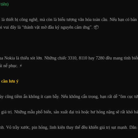
tiên)
là thiết bị công nghệ, mà còn là biểu tượng văn hóa toàn cầu. Nếu bạn có bản n
ọi vui đây là “thánh vật mở đầu kỷ nguyên cảm ứng”. 📦
ua Nokia là thiếu sót lớn. Những chiếc 3310, 8110 hay 7280 đều mang tính biể
ải nể phục. ⚡
 cần lưu ý
ày cũng tiềm ẩn không ít cạm bẫy. Nếu không cẩn trọng, bạn rất dễ “ôm cục tứ
 giá trị. Những mẫu phổ biến, sản xuất đại trà hoặc hư hỏng nặng sẽ rất khó bá
ịnh. Vỏ trầy xước, pin hỏng, linh kiện thay thế đều khiến giá trị sụt mạnh. D