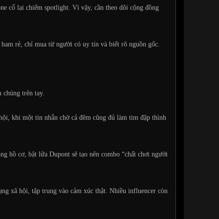
e cổ lại chiếm spotlight. Vì vậy, cần theo dõi cộng đồng
ham rẻ, chỉ mua từ người có uy tín và biết rõ nguồn gốc.
 chúng trên tay.
hội, khi một tin nhắn chờ cả đêm cũng đủ làm tim đập thình
ồng hồ cơ, bật lửa Dupont sẽ tạo nên combo “chất chơi người
ng xã hội, tập trung vào cảm xúc thật. Nhiều influencer còn