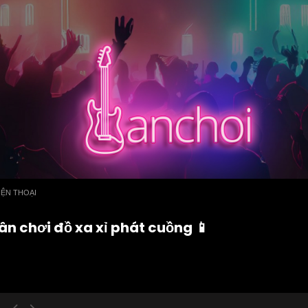
IỆN THOẠI
ân chơi đồ xa xỉ phát cuồng 📱