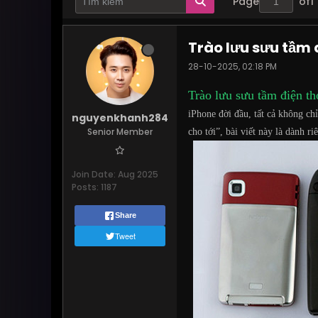
Page
of
1
Trào lưu sưu tầm 
28-10-2025, 02:18 PM
Trào lưu sưu tầm điện th
iPhone đời đầu, tất cả không c
nguyenkhanh284
Senior Member
cho tới”, bài viết này là dành 
Join Date:
Aug 2025
Posts:
1187
Share
Tweet