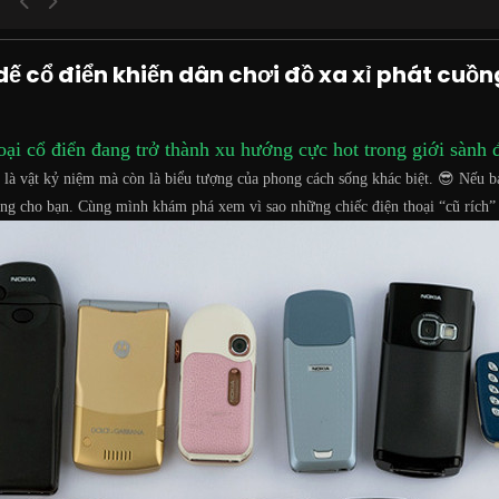
dế cổ điển khiến dân chơi đồ xa xỉ phát cuồn
oại cổ điển đang trở thành xu hướng cực hot trong giới sành 
hỉ là vật kỷ niệm mà còn là biểu tượng của phong cách sống khác biệt. 😎 Nếu
riêng cho bạn. Cùng mình khám phá xem vì sao những chiếc điện thoại “cũ rích