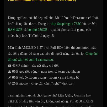
Đừng nghĩ em nó chỉ đẹp mã nhé, Mi 10 Youth Doraemon có “nội
lực” chẳng đùa được. Trang bị
chip Snapdragon 765G
hỗ trợ 5G,
RAM 8GB
và
bộ nhớ 256GB
– quá đủ cho cả chơi game, edit
video hay lướt TikTok cả ngày. 💪
Màn hình AMOLED 6.57 inch Full HD+ hiển thị cực mướt, màu
sắc sống động, độ sáng cao nên đi ngoài nắng vẫn ổn áp.
Chụp ảnh
thì quá xịn với cụm 4 camera sau
:
📸 48MP chính – sắc nét từng chi tiết
🌄 8MP góc siêu rộng – gom trọn cả team vào khung
🔭 8MP tele 5x zoom quang – zoom xa mà không bể
🌸 2MP macro – chụp cận cảnh “nghệ” khỏi bàn
Trải nghiệm thực tế: chơi game như Liên Quân, Genshin hay
TikTok 8 tiếng liền vẫn ổn, không quá nóng. Pin 4160 mAh đi