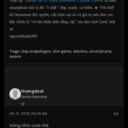
Tóm lại,
Xiaomi Mi 10 Youth Doraemon Limited Edition
là chiếc
smartphone hội tụ đủ “3 chất”: đẹp, mạnh, và hiếm. 💫 Với thiết
kế Doraemon độc quyền, cấu hình xịn xò và giá trị sưu tầm cao,
đây chính là “vũ khí nhận diện đẳng cấp” của dân chơi GenZ thật
sự.
nguyenkhanh284
Tags:
chip snapdragon
,
chơi game
,
danchoi
,
smartphone
,
xiaomi
thangdzai
Senior Member
Join Date:
Dec 2025
06-12-2025, 09:45 AM
#2
Posts:
280
trông nhìn cute thế