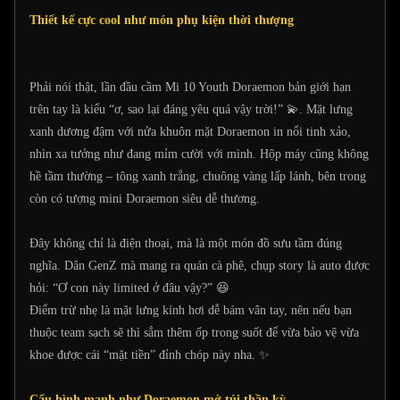
Thiết kế cực cool như món phụ kiện thời thượng
Phải nói thật, lần đầu cầm Mi 10 Youth Doraemon bản giới hạn
trên tay là kiểu “ơ, sao lại đáng yêu quá vậy trời!” 💫. Mặt lưng
xanh dương đậm với nửa khuôn mặt Doraemon in nổi tinh xảo,
nhìn xa tưởng như đang mỉm cười với mình. Hộp máy cũng không
hề tầm thường – tông xanh trắng, chuông vàng lấp lánh, bên trong
còn có tượng mini Doraemon siêu dễ thương.
Đây không chỉ là điện thoại, mà là một món đồ sưu tầm đúng
nghĩa. Dân GenZ mà mang ra quán cà phê, chụp story là auto được
hỏi: “Ơ con này limited ở đâu vậy?” 😆
Điểm trừ nhẹ là mặt lưng kính hơi dễ bám vân tay, nên nếu bạn
thuộc team sạch sẽ thì sắm thêm ốp trong suốt để vừa bảo vệ vừa
khoe được cái “mặt tiền” đỉnh chóp này nha. ✨
Cấu hình mạnh như Doraemon mở túi thần kỳ