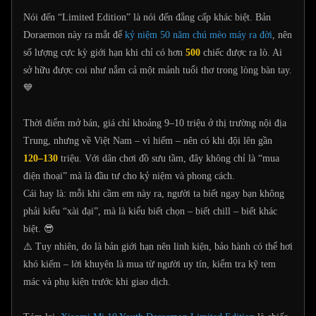
Nói đến “Limited Edition” là nói đến đẳng cấp khác biệt. Bản
Doraemon này ra mắt để
kỷ niệm 50 năm chú mèo máy ra đời
, nên
số lượng cực kỳ giới hạn khi chỉ có hơn
500
chiếc được ra lò. Ai
sở hữu được coi như nắm cả một mảnh tuổi thơ trong lòng bàn tay.
💙
Thời điểm mở bán, giá chỉ khoảng 9–10 triệu ở thị trường nội địa
Trung, nhưng về Việt Nam – vì hiếm – nên có khi đội lên gần
120–130
triệu. Với dân chơi đồ sưu tầm, đây không chỉ là “mua
điện thoại” mà là đầu tư cho kỷ niệm và phong cách.
Cái hay là: mỗi khi cầm em này ra, người ta biết ngay bạn không
phải kiểu “xài đại”, mà là kiểu biết chọn – biết chill – biết khác
biệt. 😎
⚠️ Tuy nhiên, do là bản giới hạn nên linh kiện, bảo hành có thể hơi
khó kiếm – lời khuyên là mua từ người uy tín, kiểm tra kỹ tem
mác và phụ kiện trước khi giao dịch.