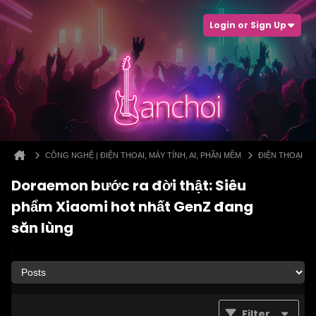
Login or Sign Up
CÔNG NGHỆ | ĐIỆN THOẠI, MÁY TÍNH, AI, PHẦN MỀM
ĐIỆN THOẠI
Doraemon bước ra đời thật: Siêu
phẩm Xiaomi hot nhất GenZ đang
săn lùng
Filter