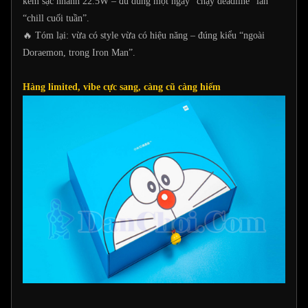
kèm sạc nhanh 22.5W – đủ dùng một ngày “chạy deadline” lẫn
“chill cuối tuần”.
🔥 Tóm lại: vừa có style vừa có hiệu năng – đúng kiểu “ngoài
Doraemon, trong Iron Man”.
Hàng limited, vibe cực sang, càng cũ càng hiếm