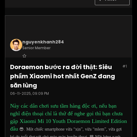
nguyenkhanh284
Senior Member
Join Date:
Aug 2025
Doraemon bước ra đời thật: Siêu
#1
Posts:
1187
phẩm Xiaomi hot nhất GenZ đang
săn lùng
06-11-2025, 09:09 PM
Này các dân chơi sưu tầm hàng độc ơi, nếu bạn
nghĩ điện thoại chỉ là thứ để nghe gọi thì bạn chưa
gặp Xiaomi Mi 10 Youth Doraemon Limited Edition
đâu
😎. Một chiếc smartphone vừa “xịn”, vừa “mlem”, vừa gợi
ký ức tuổi thơ với chú mèo máy huyền thoại. 💙 Mặt lưng xanh