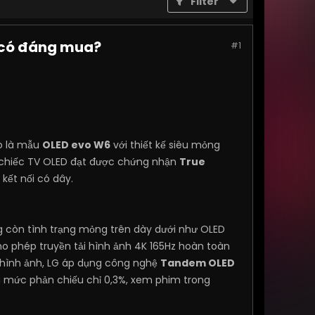
Filter
u có đáng mua?
#1
ao là mẫu
OLED evo W6
với thiết kế siêu mỏng
t chiếc TV OLED đạt được chứng nhận
True
kết nối có dây.
g còn tình trạng mỏng trên dày dưới như OLED
o phép truyền tải hình ảnh 4K 165Hz hoàn toàn
g hình ảnh, LG áp dụng công nghệ
Tandem OLED
ùng mức phản chiếu chỉ 0,3%, xem phim trong