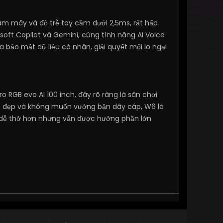
ám mây và độ trễ tay cầm dưới 2,5ms, rất hấp
rosoft Copilot và Gemini, cùng tính năng AI Voice
 bảo mật dữ liệu cá nhân, giải quyết mối lo ngại
o RGB evo AI 100 inch, đây rõ ràng là sân chơi
c đẹp và không muốn vướng bận dây cáp, W6 là
 dễ thở hơn nhưng vẫn được hưởng phần lớn