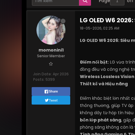
Page
of
1
LG OLED W6 2026:
18-05-2026, 02:25 AM
LG OLED W6 2026: Siêu 
momonini1
Senior Member
Điểm nổi bật:
LG vừa trình
đồng đều và công nghệ tr
Join Date:
Apr 2026
Wireless Lossless Vision
Posts:
5399
Thiết kế và Hiệu năng
Share
Điểm khác biệt lớn nhất 
Tweet
thông thường, giúp TV áp
không dây từ hộp tín hiệu
bốn lớp phát sáng
, gấp 
phòng sáng không còn là 
Tính năng Gaming & Th