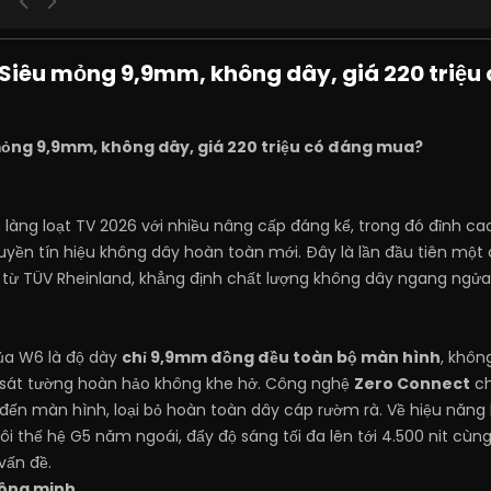
 Siêu mỏng 9,9mm, không dây, giá 220 triệ
mỏng 9,9mm, không dây, giá 220 triệu có đáng mua?
 làng loạt TV 2026 với nhiều nâng cấp đáng kể, trong đó đỉnh c
uyền tín hiệu không dây hoàn toàn mới. Đây là lần đầu tiên mộ
từ TÜV Rheinland, khẳng định chất lượng không dây ngang ngửa 
của W6 là độ dày
chỉ 9,9mm đồng đều toàn bộ màn hình
, khôn
 sát tường hoàn hảo không khe hở. Công nghệ
Zero Connect
ch
 đến màn hình, loại bỏ hoàn toàn dây cáp rườm rà. Về hiệu năn
đôi thế hệ G5 năm ngoái, đẩy độ sáng tối đa lên tới 4.500 nit c
vấn đề.
ông minh