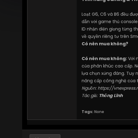
Loạt G6, C6 và B6 đều đư
dẫn với game thủ console
ID nhận diện giọng từng t
về quyền riêng tư trên Sm
Có nên mua không?
Có nên mua không:
Với 
của phân khúc cao cấp. N
lựa chọn xứng đáng. Tuy 
nâng cấp công nghệ của t
Nguồn:
https://vnexpress.
Tác giả:
Thống Lĩnh
Tags:
None