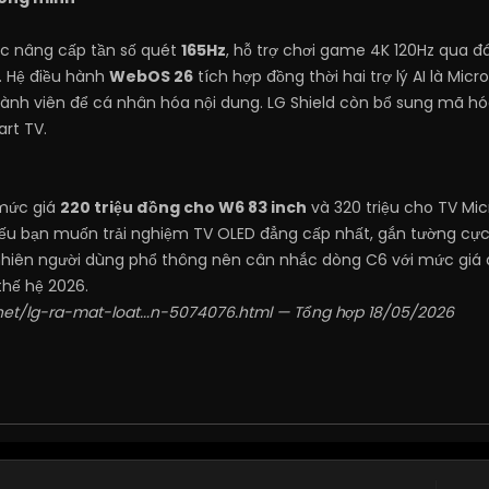
ợc nâng cấp tần số quét
165Hz
, hỗ trợ chơi game 4K 120Hz qua đ
. Hệ điều hành
WebOS 26
tích hợp đồng thời hai trợ lý AI là Mic
hành viên để cá nhân hóa nội dung. LG Shield còn bổ sung mã hóa
art TV.
mức giá
220 triệu đồng cho W6 83 inch
và 320 triệu cho TV Micr
ếu bạn muốn trải nghiệm TV OLED đẳng cấp nhất, gắn tường cự
nhiên người dùng phổ thông nên cân nhắc dòng C6 với mức giá
hế hệ 2026.
net/lg-ra-mat-loat...n-5074076.html
— Tổng hợp 18/05/2026