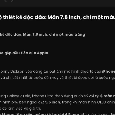
ộ thiết kế độc đáo: Màn 7.8 inch, chỉ một mà
t kế độc đáo: Màn 7.8 inch, chỉ một màu trắng
ne gập đầu tiên của Apple
g Sonny Dickson vừa đăng tải loạt ảnh mô hình thực tế của
iPhone
và chi tiết nhất từ trước đến nay về thiết bị được coi là bước n
g Galaxy Z Fold, iPhone Ultra theo dạng cuốn sổ với
tỷ lệ màn 
àn hình phụ bên ngoài đạt
5,5 inch
, trong khi màn hình OLED chín
để làm việc và giải trí.
u
khung titan siêu mỏng kỷ lục chỉ 4,5 mm
, phím âm lượng đượ