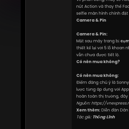
nút Action và thay thế Fa
selfie màn hình chính đặt 
Camera & Pin
Camera & Pin:
Mặt sau máy trang bị
cụm
thiết kế lại với 5 lỗ khoa
vẫn chưa được tiết lộ.
Có nên mua không?
Có nên mua không:
Điểm đáng chú ý là Sonn
lược từng áp dụng với Appl
hoàn toàn thị trường, đây
Nguồn:
https://vnexpress
Xem thêm:
Diễn đàn Dân
Tác giả:
Thống Lĩnh