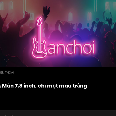
IỆN THOẠI
o: Màn 7.8 inch, chỉ một màu trắng