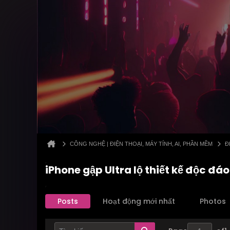
CÔNG NGHỆ | ĐIỆN THOẠI, MÁY TÍNH, AI, PHẦN MỀM
Đ
iPhone gập Ultra lộ thiết kế độc đá
Posts
Hoạt động mới nhất
Photos