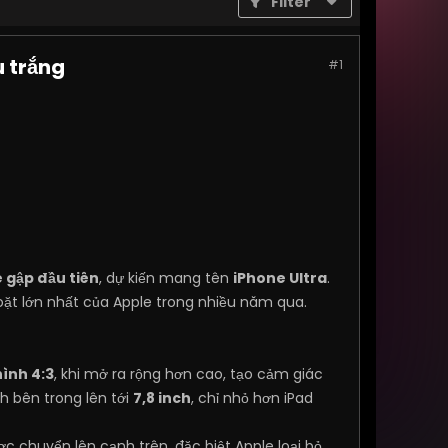
Filter
u trắng
#1
 gập đầu tiên
, dự kiến mang tên
iPhone Ultra
.
goặt lớn nhất của Apple trong nhiều năm qua.
hình 4:3
, khi mở ra rộng hơn cao, tạo cảm giác
h bên trong lên tới
7,8 inch
, chỉ nhỏ hơn iPad
c chuyển lên cạnh trên, đặc biệt Apple loại bỏ