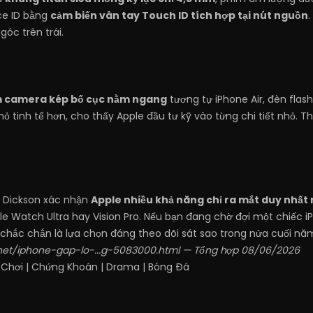
ce ID bằng
cảm biến vân tay Touch ID tích hợp tại nút nguồn
góc trên trái.
 camera kép bố cục nằm ngang
tương tự iPhone Air, đèn flas
n nhỏ tinh tế hơn, cho thấy Apple đầu tư kỹ vào từng chi tiết nhỏ.
y Dickson xác nhận
Apple nhiều khả năng chỉ ra mắt duy nhất
e Watch Ultra hay Vision Pro. Nếu bạn đang chờ đợi một chiếc iP
 chắc chắn là lựa chọn đáng theo dõi sát sao trong nửa cuối nă
.net/iphone-gap-lo-...g-5083000.html
— Tổng hợp 08/06/2026
 Chơi
|
Chứng Khoán
|
Drama
|
Bóng Đá