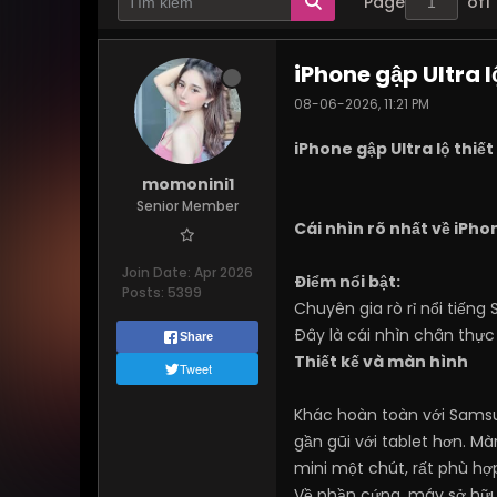
Page
of
1
iPhone gập Ultra l
08-06-2026, 11:21 PM
iPhone gập Ultra lộ thiế
momonini1
Senior Member
Cái nhìn rõ nhất về iPho
Join Date:
Apr 2026
Điểm nổi bật:
Posts:
5399
Chuyên gia rò rỉ nổi tiến
Đây là cái nhìn chân thực 
Share
Thiết kế và màn hình
Tweet
Khác hoàn toàn với Samsun
gần gũi với tablet hơn. M
mini một chút, rất phù hợp 
Về phần cứng, máy sở hữ