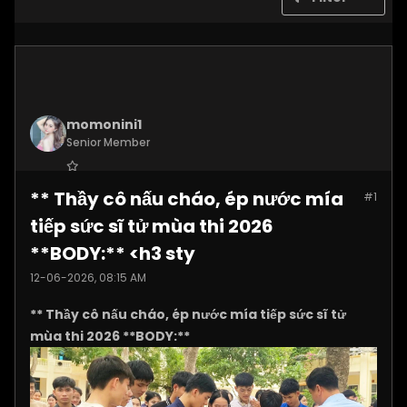
momonini1
Senior Member
Join Date:
Apr 2026
** Thầy cô nấu cháo, ép nước mía
#1
Posts:
5399
tiếp sức sĩ tử mùa thi 2026
**BODY:** <h3 sty
12-06-2026, 08:15 AM
** Thầy cô nấu cháo, ép nước mía tiếp sức sĩ tử
mùa thi 2026 **BODY:**