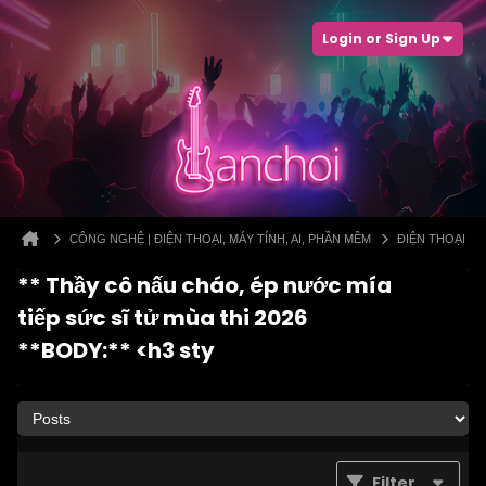
Login or Sign Up
CÔNG NGHỆ | ĐIỆN THOẠI, MÁY TÍNH, AI, PHẦN MỀM
ĐIỆN THOẠI
** Thầy cô nấu cháo, ép nước mía
tiếp sức sĩ tử mùa thi 2026
**BODY:** <h3 sty
Filter