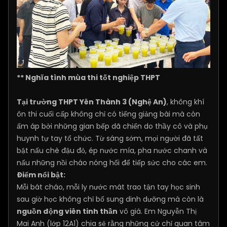
** Nghĩa tình mùa thi tốt nghiệp THPT
Tại trường THPT Yên Thành 3 (Nghệ An)
, không khí
ôn thi cuối cấp không chỉ có tiếng giảng bài mà còn
ấm áp bởi những gian bếp dã chiến do thầy cô và phụ
huynh tự tay tổ chức. Từ sáng sớm, mọi người đã tất
bật nấu chè đậu đỏ, ép nước mía, pha nước chanh và
nấu những nồi cháo nóng hổi để tiếp sức cho các em.
Điểm nổi bật:
Mỗi bát cháo, mỗi ly nước mát trao tận tay học sinh
sau giờ học không chỉ bổ sung dinh dưỡng mà còn là
nguồn động viên tinh thần
vô giá. Em Nguyễn Thị
Mai Anh (lớp 12A1) chia sẻ rằng những cử chỉ quan tâm