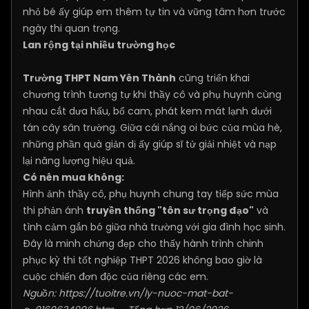
nhỏ bé ấy giúp em thêm tự tin và vững tâm hơn trước
ngày thi quan trọng.
Lan rộng tại nhiều trường học
Trường THPT Nam Yên Thành
cũng triển khai
chương trình tương tự khi thầy cô và phụ huynh cùng
nhau cắt dưa hấu, bổ cam, phát kem mát lạnh dưới
tán cây sân trường. Giữa cái nắng oi bức của mùa hè,
những phần quà giản dị ấy giúp sĩ tử giải nhiệt và nạp
lại năng lượng hiệu quả.
Có nên mua không:
Hình ảnh thầy cô, phụ huynh chung tay tiếp sức mùa
thi phản ánh
truyền thống "tôn sư trọng đạo"
và
tình cảm gắn bó giữa nhà trường với gia đình học sinh.
Đây là minh chứng đẹp cho thấy hành trình chinh
phục kỳ thi tốt nghiệp THPT 2026 không bao giờ là
cuộc chiến đơn độc của riêng các em.
Nguồn:
https://tuoitre.vn/ly-nuoc-mat-bat-