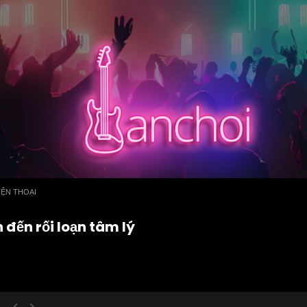
IỆN THOẠI
 đến rối loạn tâm lý