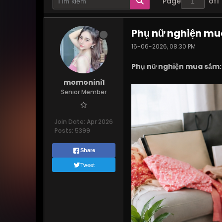
Page
of
1
Phụ nữ nghiện mua
16-06-2026, 08:30 PM
Phụ nữ nghiện mua sắm: T
momonini1
Senior Member
Join Date:
Apr 2026
Posts:
5399
Share
Tweet