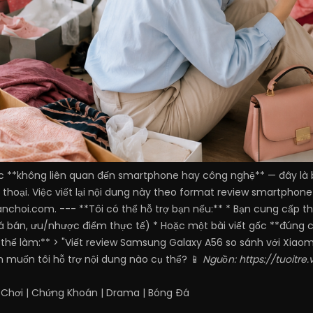
ốc **không liên quan đến smartphone hay công nghệ** — đây là 
 thoại. Việc viết lại nội dung này theo format review smartphone
nchoi.com. --- **Tôi có thể hỗ trợ bạn nếu:** * Bạn cung cấp 
iá bán, ưu/nhược điểm thực tế) * Hoặc một bài viết gốc **đúng ch
ó thể làm:** > "Viết review Samsung Galaxy A56 so sánh với Xiao
ạn muốn tôi hỗ trợ nội dung nào cụ thể? 📱
Nguồn:
https://tuoitr
 Chơi
|
Chứng Khoán
|
Drama
|
Bóng Đá