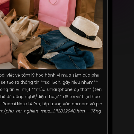
bài viết về tâm lý học hành vi mua sắm của phụ
 sẽ tạo ra thông tin **sai lệch, gây hiểu nhầm**
thông tin về một **mẫu smartphone cụ thể** (tên
ủ đề công nghệ/điện thoại** để tôi viết lại theo
mi Redmi Note 14 Pro, tập trung vào camera và pin
e.vn/phu-nu-nghien-mua...3112832948.htm
— Tổng