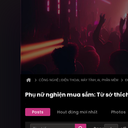
CÔNG NGHỆ | ĐIỆN THOẠI, MÁY TÍNH, AI, PHẦN MỀM
Đ
Phụ nữ nghiện mua sắm: Từ sở thích
Posts
Hoạt động mới nhất
Photos