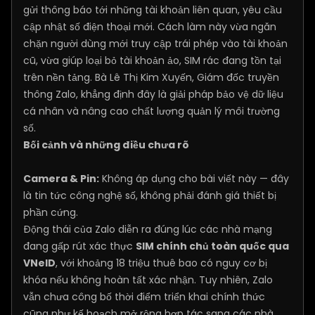
gửi thông báo tới những tài khoản liên quan, yêu cầu
cập nhật số điện thoại mới. Cách làm này vừa ngăn
chặn người dùng mới truy cập trái phép vào tài khoản
cũ, vừa giúp loại bỏ tài khoản ảo, SIM rác đang tồn tại
trên nền tảng. Bà Lê Thị Kim Xuyến, Giám đốc truyền
thông Zalo, khẳng định đây là giải pháp bảo vệ dữ liệu
cá nhân và nâng cao chất lượng quản lý môi trường
số.
Bối cảnh và những điều chưa rõ
Camera & Pin:
Không áp dụng cho bài viết này — đây
là tin tức công nghệ số, không phải đánh giá thiết bị
phần cứng.
Động thái của Zalo diễn ra đúng lúc các nhà mạng
đang gấp rút xác thực
SIM chính chủ toàn quốc qua
VNeID
, với khoảng 18 triệu thuê bao có nguy cơ bị
khóa nếu không hoàn tất xác nhận. Tuy nhiên, Zalo
vẫn chưa công bố thời điểm triển khai chính thức
cũng như kế hoạch mở rộng hợp tác sang các nhà