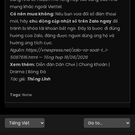
mạng khác ngoài Viettel.
Có nên mua không:
Nếu bạn vừa đổi số điện thoại
mới, hãy
chủ động cập nhật số trên Zalo ngay
để
tránh bị khóa tài khoản bất ngờ. Đây là bước đi đúng
hướng của Zalo, đáng được người dùng ủng hộ và
hưởng ứng tích cực.
Nguồn:
https://vnexpress.net/zalo-ra-soat-t...i-
5087616.html
— Tổng hợp 19/06/2026
Xem thêm:
Diễn đàn Dân Chơi
|
Chứng Khoán
|
Drama
|
Bóng Đá
Tác giả:
Thống Lĩnh
Tags:
None