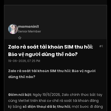
momonini1
Senior Member
Join Date:
Apr 2026
Zalo rà soát tài khoản SIM thu hồi:
#1
Posts:
5399
Bảo vệ người dùng thế nào?
19-06-2026, 07:25 PM
Zalo rà soát tài khoản SIM thu hồi: Bảo vệ người
dùng thế nào?
Điểm nổi bật:
Ngày 19/6/2026, Zalo chính thức bắt tay
cùng Viettel triển khai cơ chế rà soát tài khoản đăng
ký bằng
số điện thoại đã bị thu hồi
, một bước đi đáng