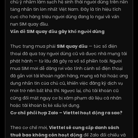
chú ý nhằm làm sạch hệ sinh thái người dùng trên nền
tảng nhắn tin lớn nhất Việt Nam. Đây là tín hiệu tích
cực cho hàng triệu người dùng đang lo ngại về vấn
nạn SIM quay đầu.
Vấn đề SIM quay đầu gây khổ người dùng
Thực trạng mua phải
SIM quay đầu
— tức số điện
thoại đã qua tay người dùng cũ và được nhà mạng tái
phát hành — từ lâu đã gây ra vô số phiền toái. Người
mua SIM mới dễ dàng rơi vào tình cảnh số điện thoại
đã gắn với tài khoản ngân hàng, mạng xã hội hoặc ứng
dụng nhắn tin của chủ cũ, khiến việc đăng ký dịch vụ
mới trở nên bất khả thi. Ngược lại, chủ tài khoản cũ
cũng đối mặt nguy cơ bị xâm phạm dữ liệu cá nhân
hoặc tài khoản bị kẻ xấu lợi dụng.
Cơ chế phối hợp Zalo – Viettel hoạt động ra sao?
Theo cơ chế mới,
Viettel sẽ cung cấp danh sách
thuê bao không còn hoạt động
để Zalo đối chiếu và