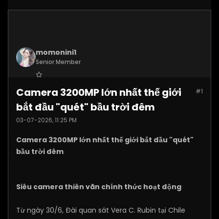
momonini1
Senior Member
Join Date:
Apr 2026
Camera 3200MP lớn nhất thế giới
#1
Posts:
5399
bắt đầu "quét" bầu trời đêm
03-07-2026, 11:25 PM
Camera 3200MP lớn nhất thế giới bắt đầu "quét"
bầu trời đêm
Siêu camera thiên văn chính thức hoạt động
Từ ngày 30/6, Đài quan sát Vera C. Rubin tại Chile