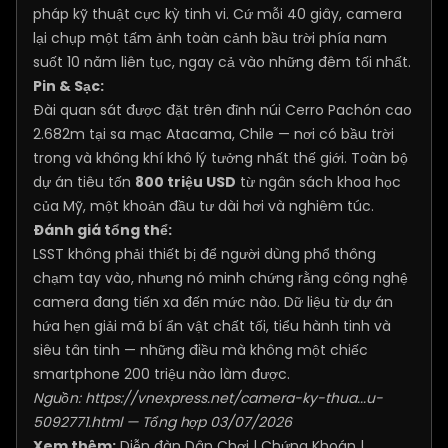
pháp kỹ thuật cực kỳ tinh vi. Cứ mỗi 40 giây, camera
lại chụp một tấm ảnh toàn cảnh bầu trời phía nam
suốt 10 năm liên tục, ngay cả vào những đêm tối nhất.
Pin & Sạc:
Đài quan sát được đặt trên đỉnh núi Cerro Pachón cao
2.682m tại sa mạc Atacama, Chile — nơi có bầu trời
trong và không khí khô lý tưởng nhất thế giới. Toàn bộ
dự án tiêu tốn
800 triệu USD
từ ngân sách khoa học
của Mỹ, một khoản đầu tư dài hơi và nghiêm túc.
Đánh giá tổng thể:
LSST không phải thiết bị để người dùng phổ thông
chạm tay vào, nhưng nó minh chứng rằng công nghệ
camera đang tiến xa đến mức nào. Dữ liệu từ dự án
hứa hẹn giải mã bí ẩn vật chất tối, tiểu hành tinh và
siêu tân tinh — những điều mà không một chiếc
smartphone 200 triệu nào làm được.
Nguồn:
https://vnexpress.net/camera-ky-thua...u-
5092771.html
— Tổng hợp 03/07/2026
Xem thêm:
Diễn đàn Dân Chơi
|
Chứng Khoán
|