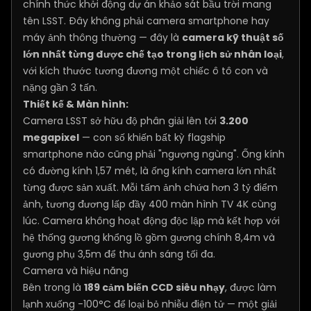
chính thức khởi động dự án khảo sát bầu trời mang
tên LSST. Đây không phải camera smartphone hay
máy ảnh thông thường — đây là
camera kỹ thuật số
lớn nhất từng được chế tạo trong lịch sử nhân loại
,
với kích thước tương đương một chiếc ô tô con và
nặng gần 3 tấn.
Thiết kế & Màn hình:
Camera LSST sở hữu độ phân giải lên tới
3.200
megapixel
— con số khiến bất kỳ flagship
smartphone nào cũng phải "ngượng ngùng". Ống kính
có đường kính 1,57 mét, là ống kính camera lớn nhất
từng được sản xuất. Mỗi tấm ảnh chứa hơn 3 tỷ điểm
ảnh, tương đương lấp đầy 400 màn hình TV 4K cùng
lúc. Camera không hoạt động độc lập mà kết hợp với
hệ thống gương khổng lồ gồm gương chính 8,4m và
gương phụ 3,5m để thu ánh sáng tối đa.
Camera và hiệu năng
Bên trong là
189 cảm biến CCD siêu nhạy
, được làm
lạnh xuống -100°C để loại bỏ nhiễu điện tử — một giải