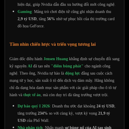
hiện đại, giúp Nvidia dẫn đầu xu hướng đổi mới công nghệ.
Gaming
:
Mảng trò chơi điện tử cũng ghi nhận doanh thu
2,9 tỷ USD
, tăng
56%
nhờ sự phục hồi của thị trường card
đồ họa GeForce.
Tầm nhìn chiến lược và triển vọng tương lai
Giám đốc điều hành
Jensen Huang
khẳng định sự chuyển đổi sang
kỷ nguyên
AI
đã tạo nên
"điểm bùng phát"
cho ngành công
nghệ. Theo ông, Nvidia tự hào là
động lực
đằng sau cuộc cách
mạng từ y học, sản xuất ô tô đến dịch vụ đám mây. Hãng không
chỉ đa dạng hóa danh mục sản phẩm với các giải pháp cho ô tô tự
hành và
thực tế ảo
, mà còn duy trì đà tăng trưởng vượt trội.
Dự báo quý I 2026
:
Doanh thu ước đạt khoảng
24 tỷ USD
,
tăng trưởng
234%
so với cùng kỳ, vượt kỳ vọng
21,9 tỷ
USD
của Phố Wall.
Nhà phân tích
:
Nhấn mạnh
sự bùng nổ của AI tạo sinh