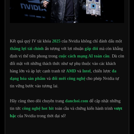
​Kết quả quý IV tài khóa
2025
của Nvidia không chỉ đánh dấu một
thắng lợi tài chính
ấn tượng với lợi nhuận
gấp đôi
mà còn khẳng
định vị thế tiên phong trong
cuộc cách mạng AI toàn cầu
. Dù còn
đối mặt với những thách thức như sự phụ thuộc vào các khách
hàng lớn và áp lực cạnh tranh từ
AMD
và
Intel
, chiến lược
đa
dạng hóa sản phẩm
và
đổi mới công nghệ
cho phép Nvidia tự
tin vững bước vào tương lai.
Hãy cùng theo dõi chuyên trang
danchoi.com
để cập nhật những
tin tức
công nghệ hot hit
toàn cầu và chứng kiến hành trình
vượt
bậc
của Nvidia trong thời đại số!