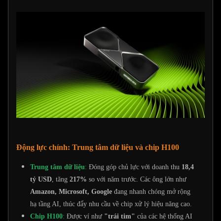
Động lực chính: Trung tâm dữ liệu và chip H100
Trung tâm dữ liệu
:
Đóng góp chủ lực với doanh thu
18,4
tỷ USD
, tăng
217%
so với năm trước. Các ông lớn như
Amazon, Microsoft, Google
đang nhanh chóng mở rộng
hạ tầng AI, thúc đẩy nhu cầu về chip xử lý hiệu năng cao.
Chip H100
:
Được ví như
"trái tim"
của các hệ thống AI