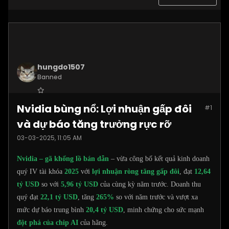
hungdo1507
Banned
Join Date:
Jan 2025
Nvidia bùng nổ: Lợi nhuận gấp đôi
#1
Posts:
3873
và dự báo tăng trưởng rực rỡ
03-03-2025, 11:05 AM
Nvidia – gã khổng lồ bán dẫn
– vừa công bố kết quả kinh doanh
quý IV tài khóa
2025
với
lợi nhuận ròng tăng gấp đôi
, đạt
12,64
tỷ USD
so với
5,96 tỷ USD
của cùng kỳ năm trước. Doanh thu
quý đạt
22,1 tỷ USD
, tăng
265%
so với năm trước và vượt xa
mức dự báo trung bình
20,4 tỷ USD
, minh chứng cho sức mạnh
đột phá của chip AI
của hãng.