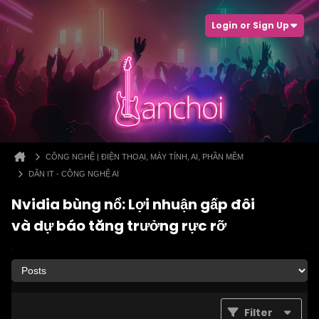
Login or Sign Up
CÔNG NGHỆ | ĐIỆN THOẠI, MÁY TÍNH, AI, PHẦN MỀM
DÂN IT - CÔNG NGHỆ AI
Nvidia bùng nổ: Lợi nhuận gấp đôi
và dự báo tăng trưởng rực rỡ
Filter