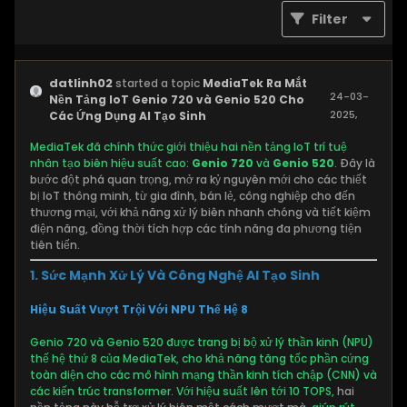
Filter
datlinh02
started a topic
MediaTek Ra Mắt
24-03-
Nền Tảng IoT Genio 720 và Genio 520 Cho
2025,
Các Ứng Dụng AI Tạo Sinh
10:58 AM
MediaTek đã chính thức giới thiệu hai nền tảng IoT trí tuệ
nhân tạo biên hiệu suất cao:
Genio 720
và
Genio 520
.
Đây là
bước đột phá quan trọng, mở ra kỷ nguyên mới cho các thiết
bị IoT thông minh, từ gia đình, bán lẻ, công nghiệp cho đến
thương mại, với khả năng xử lý biên nhanh chóng và tiết kiệm
điện năng, đồng thời tích hợp các tính năng đa phương tiện
tiên tiến.
1. Sức Mạnh Xử Lý Và Công Nghệ AI Tạo Sinh
Hiệu Suất Vượt Trội Với NPU Thế Hệ 8
Genio 720 và Genio 520 được trang bị bộ xử lý thần kinh (NPU)
thế hệ thứ 8 của MediaTek, cho khả năng tăng tốc phần cứng
toàn diện cho các mô hình mạng thần kinh tích chập (CNN) và
các kiến trúc transformer. Với hiệu suất lên tới 10 TOPS,
hai