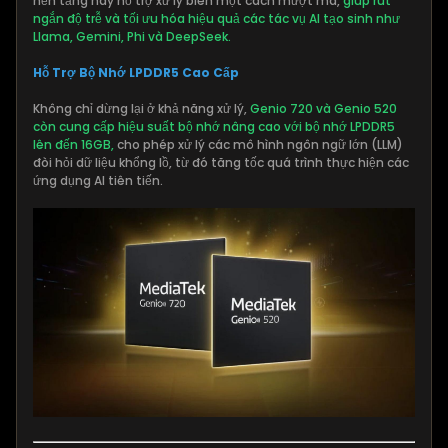
nền tảng này hỗ trợ xử lý biên một cách mượt mà,
giúp rút
ngắn độ trễ và tối ưu hóa hiệu quả các tác vụ AI tạo sinh như
Llama, Gemini, Phi và DeepSeek.
Hỗ Trợ Bộ Nhớ LPDDR5 Cao Cấp
Không chỉ dừng lại ở khả năng xử lý,
Genio 720 và Genio 520
còn cung cấp hiệu suất bộ nhớ nâng cao với bộ nhớ LPDDR5
lên đến 16GB,
cho phép xử lý các mô hình ngôn ngữ lớn (LLM)
đòi hỏi dữ liệu khổng lồ, từ đó tăng tốc quá trình thực hiện các
ứng dụng AI tiên tiến.