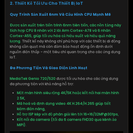
2. Thiết Kế Tối Ưu Cho Thiết Bị IoT
Quy Trình Sản Xuất 6nm Và Cấu Hình CPU Mạnh Mẽ
Được sản xuất trên tiến trình 6nm tiên tiến, các nền tảng này
tích hợp CPU 8 nhân với 2 lõi Arm Cortex-A78 và 6 nhân
Cortex-A55, giúp tối ưu hóa cả hiệu suất và hiệu quả năng
lượng.
Thiết kế này không chỉ phù hợp với các thiết bị di động
không cần quạt mà còn đảm bảo hoạt động ổn định dưới
nguồn điện thấp – một tiêu chí quan trọng cho các ứng dụng
IoT.
Đa Phương Tiện Và Giao Diện Linh Hoạt
MediaTek Genio 720/520
được tối ưu hóa cho các ứng dụng
đa phương tiện với khả năng hỗ trợ:
Một màn hình siêu rộng 4K/5K hoặc kết nối hai màn hình
2.5K,
Mã hoá và định dạng video 4K H.264/H.265 giúp tiết
kiệm điện năng,
Hỗ trợ ISP kép với độ phân giải lên tới 16+16/32MP@30fps,
Kết nối đa camera (tối đa 6 camera FHD30 qua kênh ảo
MIPI).