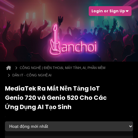
Login or Sign Up
CÔNG NGHỆ | ĐIỆN THOẠI, MÁY TÍNH, AI, PHẦN MỀM
DÂN IT - CÔNG NGHỆ AI
MediaTek Ra Mắt Nền Tảng IoT
Genio 720 và Genio 520 Cho Các
Ứng Dụng AI Tạo Sinh