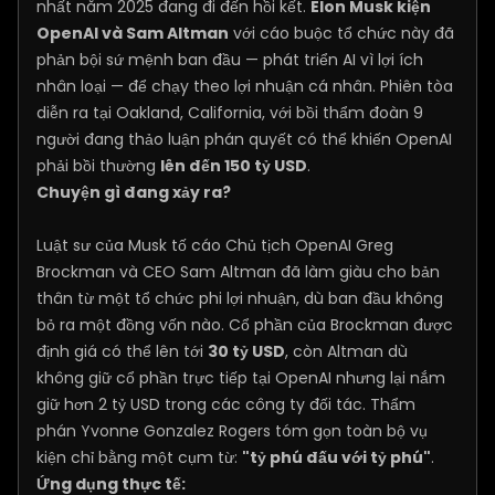
nhất năm 2025 đang đi đến hồi kết.
Elon Musk kiện
OpenAI và Sam Altman
với cáo buộc tổ chức này đã
phản bội sứ mệnh ban đầu — phát triển AI vì lợi ích
nhân loại — để chạy theo lợi nhuận cá nhân. Phiên tòa
diễn ra tại Oakland, California, với bồi thẩm đoàn 9
người đang thảo luận phán quyết có thể khiến OpenAI
phải bồi thường
lên đến 150 tỷ USD
.
Chuyện gì đang xảy ra?
Luật sư của Musk tố cáo Chủ tịch OpenAI Greg
Brockman và CEO Sam Altman đã làm giàu cho bản
thân từ một tổ chức phi lợi nhuận, dù ban đầu không
bỏ ra một đồng vốn nào. Cổ phần của Brockman được
định giá có thể lên tới
30 tỷ USD
, còn Altman dù
không giữ cổ phần trực tiếp tại OpenAI nhưng lại nắm
giữ hơn 2 tỷ USD trong các công ty đối tác. Thẩm
phán Yvonne Gonzalez Rogers tóm gọn toàn bộ vụ
kiện chỉ bằng một cụm từ:
"tỷ phú đấu với tỷ phú"
.
Ứng dụng thực tế: