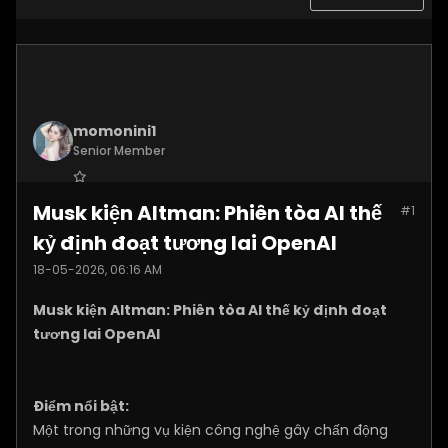
momonini1
Senior Member
Join Date:
Apr 2026
Musk kiện Altman: Phiên tòa AI thế
#1
Posts:
5399
kỷ định đoạt tương lai OpenAI
18-05-2026, 06:16 AM
Musk kiện Altman: Phiên tòa AI thế kỷ định đoạt
tương lai OpenAI
Điểm nổi bật:
Một trong những vụ kiện công nghệ gây chấn động