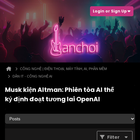
Login or Sign Up
CÔNG NGHỆ | ĐIỆN THOẠI, MÁY TÍNH, AI, PHẦN MỀM
DÂN IT - CÔNG NGHỆ AI
Musk kiện Altman: Phiên tòa AI thế
kỷ định đoạt tương lai OpenAI
Filter