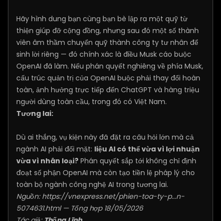
Hãy hình dung bạn cùng bạn bè lập ra một quỹ từ
thiện giúp đỡ cộng đồng, nhưng sau đó một số thành
viên âm thầm chuyển quỹ thành công ty tư nhân để
sinh lời riêng — đó chính xác là điều Musk cáo buộc
OpenAI đã làm. Nếu phán quyết nghiêng về phía Musk,
cấu trúc quản trị của OpenAI buộc phải thay đổi hoàn
toàn, ảnh hưởng trực tiếp đến ChatGPT và hàng triệu
người dùng toàn cầu, trong đó có Việt Nam.
Tương lai:
Dù ai thắng, vụ kiện này đã đặt ra câu hỏi lớn mà cả
ngành AI phải đối mặt:
liệu AI có thể vừa vì lợi nhuận
vừa vì nhân loại?
Phán quyết sắp tới không chỉ định
đoạt số phận OpenAI mà còn tạo tiền lệ pháp lý cho
toàn bộ ngành công nghệ AI trong tương lai.
Nguồn:
https://vnexpress.net/phien-toa-ty-p...n-
5074631.html
— Tổng hợp 18/05/2026
Tác giả:
Thống Lĩnh