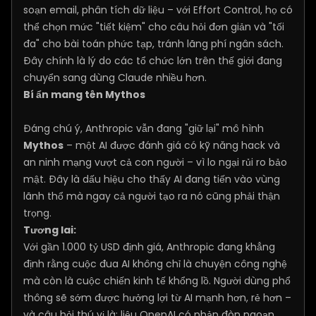
soạn email, phân tích dữ liệu – với Effort Control, họ có
thể chọn mức "tiết kiệm" cho câu hỏi đơn giản và "tối
đa" cho bài toán phức tạp, tránh lãng phí ngân sách.
Đây chính là lý do các tổ chức lớn trên thế giới đang
chuyển sang dùng Claude nhiều hơn.
Bí ẩn mang tên Mythos
Đáng chú ý, Anthropic vẫn đang "giữ lại" mô hình
Mythos
– một AI được đánh giá có kỹ năng hack và
an ninh mạng vượt cả con người – vì lo ngại rủi ro bảo
mật. Đây là dấu hiệu cho thấy AI đang tiến vào vùng
lãnh thổ mà ngay cả người tạo ra nó cũng phải thận
trọng.
Tương lai:
Với gần 1.000 tỷ USD định giá, Anthropic đang khẳng
định rằng cuộc đua AI không chỉ là chuyện công nghệ
mà còn là cuộc chiến kinh tế khổng lồ. Người dùng phổ
thông sẽ sớm được hưởng lợi từ AI mạnh hơn, rẻ hơn –
và câu hỏi thú vị là: liệu OpenAI có phản đòn ngoạn