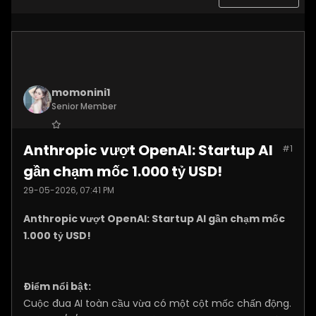
momonini1
Senior Member
Join Date:
Apr 2026
Anthropic vượt OpenAI: Startup AI
#1
Posts:
5399
gần chạm mốc 1.000 tỷ USD!
29-05-2026, 07:41 PM
Anthropic vượt OpenAI: Startup AI gần chạm mốc
1.000 tỷ USD!
Điểm nổi bật:
Cuộc đua AI toàn cầu vừa có một cột mốc chấn động.