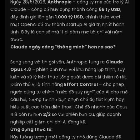
Ngày 28/5/2026,
Anthropic
– công ty mẹ của trợ lý AI
Claude – công bố huy động thành công
65 tỷ USD
,
đẩy định giá lên gần
1.000 tỷ USD
, chính thức vượt
mặt OpenAI để trở thành startup AI giá trị nhất hành
tinh. Đây là con số mà ít ai dám mơ tới chỉ vài năm
trước.
Claude ngày càng "thông minh" hơn ra sao?
Song song với tin gọi vốn, Anthropic tung ra
Claude
Opus 4.8
– phiên bản mới với khả năng lập trình, suy
luận và xử lý kiến thức tổng quát được cải thiện rõ rệt.
Điểm thú vị là tính năng
Effort Control
– cho phép
người dùng tự chỉnh "mức độ suy nghĩ" của AI cho mỗi
câu hỏi, tương tự như bạn chọn chế độ tiết kiệm hay
hiệu suất cao trên điện thoại. Chế độ nhanh của Opus
4.8 còn rẻ hơn
2/3
so với phiên bản cũ, giúp doanh
nghiệp cắt giảm chi phí AI đáng kể.
Ứng dụng thực tế:
Hãy tưởng tượng một công ty nhỏ dùng Claude để