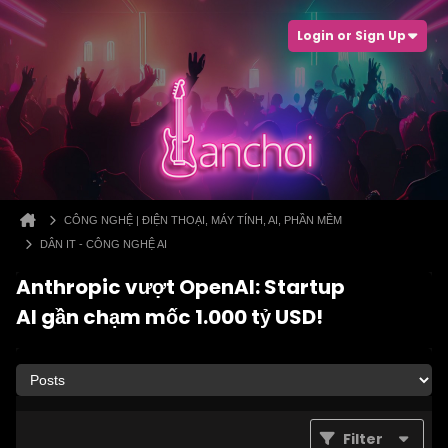
Login or Sign Up
CÔNG NGHỆ | ĐIỆN THOẠI, MÁY TÍNH, AI, PHẦN MỀM
DÂN IT - CÔNG NGHỆ AI
Anthropic vượt OpenAI: Startup
AI gần chạm mốc 1.000 tỷ USD!
Filter