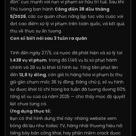
đòn" cực mạnh với nạn vi phạm sở hữu trí tuệ. Sau khi
Thủ tướng ban hành
Công điện 38 đầu tháng
5/2026
, các cơ quan chức năng lập tức vào cuộc với
đợt cao điểm xử lý vi phạm trên toàn quốc, và kết quả
thu về thực sự ấn tượng.
Con số biết nói sau 3 tuần ra quân
Tính đến ngày 27/5, cả nước đã phát hiện và xử lý tới
1.438 vụ vi phạm
, trong đó 1.146 vụ bị xử phạt hành
chính và 28 vụ bị khởi tố hình sự. Tổng tiền phạt lên
đến
12,6 tỷ đồng
, còn giá trị hàng hóa vi phạm bị thu
giữ gần chạm mốc 36 tỷ đồng. Đáng chú ý, số vụ hình
sự được khởi tố chỉ trong ba tuần đã tương đương 60%
tổng số vụ của cả năm 2025 — cho thấy mức độ quyết
liệt chưa từng có.
Ứng dụng thực tế:
Bạn có thể hình dung thế này: những website xem
bóng đá lậu như Xoilac TV, hàng nhái thương hiệu nổi
tiếng bày bán công khai, hay phần mềm crack được