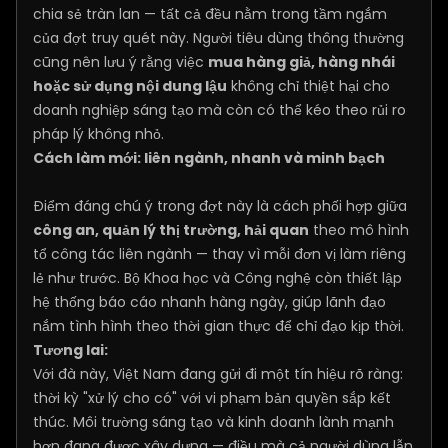
chia sẻ tràn lan — tất cả đều nằm trong tầm ngắm
của đợt truy quét này. Người tiêu dùng thông thường
cũng nên lưu ý rằng việc
mua hàng giả, hàng nhái
hoặc sử dụng nội dung lậu
không chỉ thiệt hại cho
doanh nghiệp sáng tạo mà còn có thể kéo theo rủi ro
pháp lý không nhỏ.
Cách làm mới: liên ngành, nhanh và minh bạch
Điểm đáng chú ý trong đợt này là cách phối hợp giữa
công an, quản lý thị trường, hải quan
theo mô hình
tổ công tác liên ngành — thay vì mỗi đơn vị làm riêng
lẻ như trước. Bộ Khoa học và Công nghệ còn thiết lập
hệ thống báo cáo nhanh hàng ngày, giúp lãnh đạo
nắm tình hình theo thời gian thực để chỉ đạo kịp thời.
Tương lai:
Với đà này, Việt Nam đang gửi đi một tín hiệu rõ ràng:
thời kỳ "xử lý cho có" với vi phạm bản quyền sắp kết
thúc. Môi trường sáng tạo và kinh doanh lành mạnh
hơn đang được xây dựng — điều mà cả người dùng lẫn