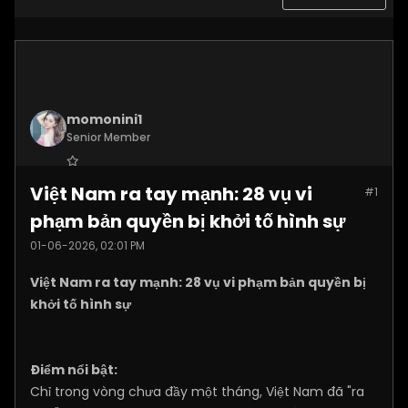
momonini1
Senior Member
Join Date:
Apr 2026
Việt Nam ra tay mạnh: 28 vụ vi
#1
Posts:
5399
phạm bản quyền bị khởi tố hình sự
01-06-2026, 02:01 PM
Việt Nam ra tay mạnh: 28 vụ vi phạm bản quyền bị
khởi tố hình sự
Điểm nổi bật:
Chỉ trong vòng chưa đầy một tháng, Việt Nam đã "ra