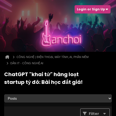
Login or Sign Up
CÔNG NGHỆ | ĐIỆN THOẠI, MÁY TÍNH, AI, PHẦN MỀM
DÂN IT - CÔNG NGHỆ AI
ChatGPT "khai tử" hàng loạt
startup tỷ đô: Bài học đắt giá!
Filter