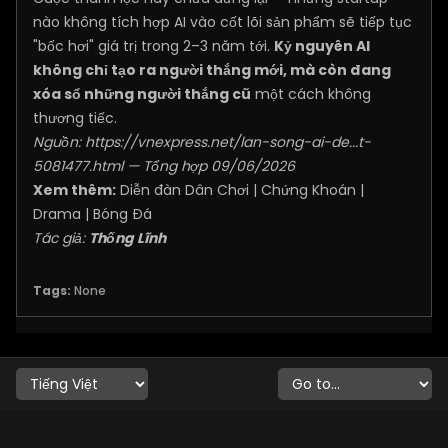
nào không tích hợp AI vào cốt lõi sản phẩm sẽ tiếp tục
"bốc hơi" giá trị trong 2–3 năm tới.
Kỷ nguyên AI
không chỉ tạo ra người thắng mới, mà còn đang
xóa sổ những người thắng cũ
một cách không
thương tiếc.
Nguồn:
https://vnexpress.net/lan-song-ai-de...t-
5081477.html
— Tổng hợp 09/06/2026
Xem thêm:
Diễn đàn Dân Chơi
|
Chứng Khoán
|
Drama
|
Bóng Đá
Tác giả:
Thống Lĩnh
Tags:
None