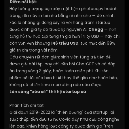
Điểm nổi bật:
Hãy tưởng tượng bạn xây một tiệm photocopy hoành
tráng, rồi máy in tại nhà bỗng rẻ như cho — đó chính
xác là những gì đang xảy ra với hàng trăm startup
được định giá tỷ đô trước kỷ nguyên AI.
Chegg
— nền
tảng hỗ trợ học tập từng trị giá hơn 14 tỷ USD — nay chỉ
còn vỏn vẹn khoảng
146 triệu USD
, tức mất đến 99%
giá trị chỉ trong vài năm.
Câu chuyện rất đơn giản: sinh viên từng trả tiền để
được giải bài tập, nay chỉ cần hỏi ChatGPT và có đáp
án trong vòng 3 giây, hoàn toàn miễn phí. Khi sản
phẩm cốt lõi của bạn bị AI thay thế gần như hoàn hảo,
không có chiến lược marketing nào cứu được.
Làn sóng "xóa sổ" thế hệ startup cũ
Phân tích chi tiết
Giai đoạn 2019–2022 là "thiên đường" của startup: lãi
suất thấp, tiền đầu tư rẻ, Covid đẩy nhu cầu công nghệ
lên cao, khiến hàng loạt công ty được định giá "trên