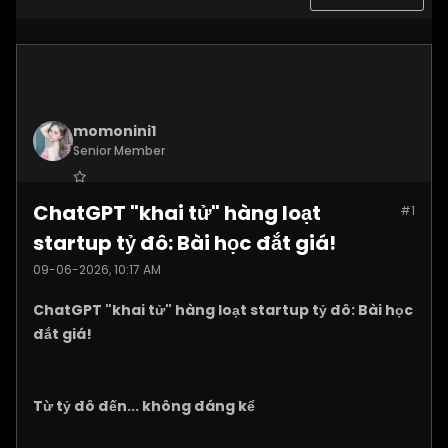
momonini1
Senior Member
Join Date:
Apr 2026
ChatGPT "khai tử" hàng loạt
#1
Posts:
5399
startup tỷ đô: Bài học đắt giá!
09-06-2026, 10:17 AM
ChatGPT "khai tử" hàng loạt startup tỷ đô: Bài học
đắt giá!
Từ tỷ đô đến... không đáng kể