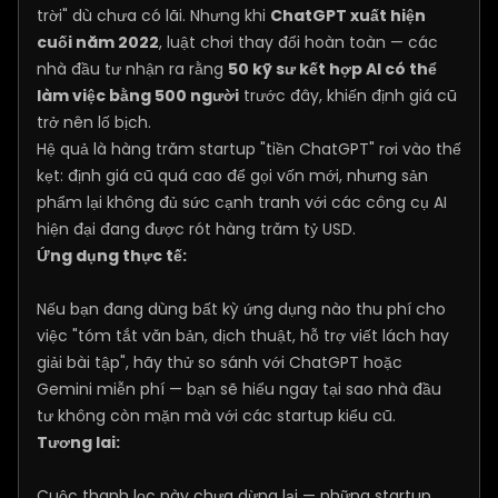
trời" dù chưa có lãi. Nhưng khi
ChatGPT xuất hiện
cuối năm 2022
, luật chơi thay đổi hoàn toàn — các
nhà đầu tư nhận ra rằng
50 kỹ sư kết hợp AI có thể
làm việc bằng 500 người
trước đây, khiến định giá cũ
trở nên lố bịch.
Hệ quả là hàng trăm startup "tiền ChatGPT" rơi vào thế
kẹt: định giá cũ quá cao để gọi vốn mới, nhưng sản
phẩm lại không đủ sức cạnh tranh với các công cụ AI
hiện đại đang được rót hàng trăm tỷ USD.
Ứng dụng thực tế:
Nếu bạn đang dùng bất kỳ ứng dụng nào thu phí cho
việc "tóm tắt văn bản, dịch thuật, hỗ trợ viết lách hay
giải bài tập", hãy thử so sánh với ChatGPT hoặc
Gemini miễn phí — bạn sẽ hiểu ngay tại sao nhà đầu
tư không còn mặn mà với các startup kiểu cũ.
Tương lai:
Cuộc thanh lọc này chưa dừng lại — những startup