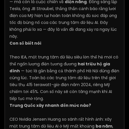
— mà còn là cuộc chiến về
điện năng
. Đồng sáng lập
Tesla, ông JB Straubel, thẳng thắn cảnh báo rằng lưới
điện của Mỹ hiện tại hoàn toàn không đủ sức đáp ứng
tốc độ bùng nổ của các trung tâm dữ liệu AI. Đây
không phải lo xa — đây là vấn đề đang xảy ra ngay lúc
này.
Con số biết nói
Theo IEA, một trung tâm dữ liệu siêu lớn thế hệ mới có
thể ngốn lượng điện tương đương
hai triệu hộ gia
đình
— tức là gần bằng cả thành phố Hà Nội dùng điện
cùng lúc. Toàn bộ các trung tâm dữ liệu trên thế giới
tiêu thụ 415 terawatt-giờ điện năm 2024, riêng Mỹ
chiếm tới 45%. Con số này sẽ còn tăng mạnh khi AI
tiếp tục mở rộng.
Trung Quốc xây nhanh đến mức nào?
CEO Nvidia Jensen Huang so sánh rất hình ảnh: xây
một trung tâm dữ liệu AI ở Mỹ mất khoảng
ba năm
,