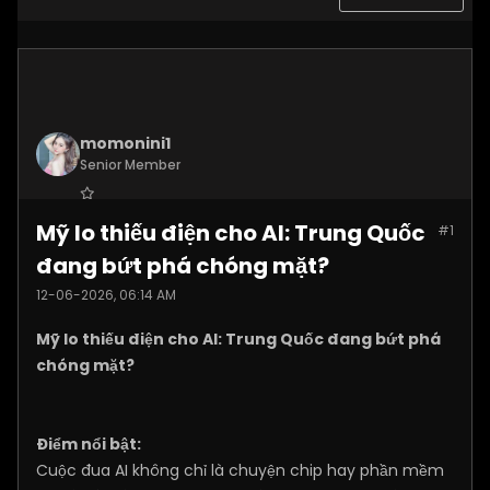
momonini1
Senior Member
Join Date:
Apr 2026
Mỹ lo thiếu điện cho AI: Trung Quốc
#1
Posts:
5399
đang bứt phá chóng mặt?
12-06-2026, 06:14 AM
Mỹ lo thiếu điện cho AI: Trung Quốc đang bứt phá
chóng mặt?
Điểm nổi bật:
Cuộc đua AI không chỉ là chuyện chip hay phần mềm