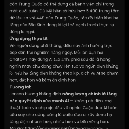
còn Trung Quốc có thể dựng cả bệnh viện chỉ trong
một cuối tuần. Dù Mỹ hiện sở hữu hơn 5.400 trung tâm
dữ liệu so với 449 của Trung Quốc, tốc độ triển khai hạ
tầng của Bắc Kinh đang là lợi thế cạnh tranh thực sự
đáng lo ngại.
Ứng dụng thực tế:
Với người dùng phổ thông, điều này ảnh hưởng trực
tiếp đến trải nghiệm hằng ngày. Mỗi lần bạn hỏi
ChatGPT hay dùng AI tạo ảnh, phía sau đó là hàng
nghìn máy chủ đang chạy liên tục và ngốn điện khổng
lồ. Nếu hạ tầng điện không theo kịp, dịch vụ AI sẽ chậm
hơn, đắt hơn và kém ổn định hơn.
Tương lai:
Jensen Huang khẳng định
năng lượng chính là tầng
nền quyết định sức mạnh AI
— không có điện, mọi
thuật toán và chip xịn đều vô nghĩa. Cuộc đua AI toàn
cầu suy cho cùng cũng là cuộc đua ai xây được hạ
tầng điện nhanh hơn, nhiều hơn và bền vững hơn.
Nguồn:
https://vnexpress.net/lanh-dao-cong-...i-