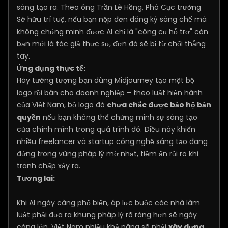
sáng tạo ra. Theo ông Trần Lê Hồng, Phó Cục trưởng
Sở hữu trí tuệ, nếu bạn nộp đơn đăng ký sáng chế mà
không chứng minh được AI chỉ là "công cụ hỗ trợ" còn
bạn mới là tác giả thực sự, đơn đó sẽ bị từ chối thẳng
tay.
Ứng dụng thực tế:
Hãy tưởng tượng bạn dùng Midjourney tạo một bộ
logo rồi bán cho doanh nghiệp – theo luật hiện hành
của Việt Nam, bộ logo đó
chưa chắc được bảo hộ bản
quyền
nếu bạn không thể chứng minh sự sáng tạo
của chính mình trong quá trình đó. Điều này khiến
nhiều freelancer và startup công nghệ sáng tạo đang
đứng trong vùng pháp lý mờ nhạt, tiềm ẩn rủi ro khi
tranh chấp xảy ra.
Tương lai:
Khi AI ngày càng phổ biến, áp lực buộc các nhà làm
luật phải đưa ra khung pháp lý rõ ràng hơn sẽ ngày
càng lớn. Việt Nam nhiều khả năng sẽ phải
xây dựng