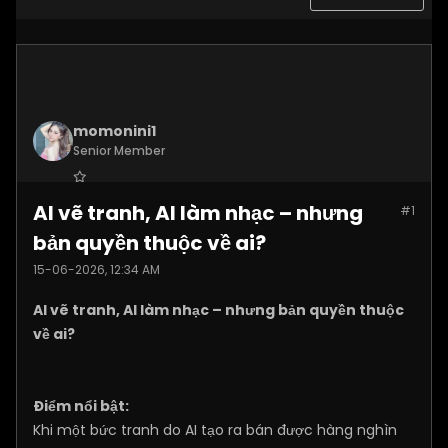
momonini1
Senior Member
Join Date:
Apr 2026
AI vẽ tranh, AI làm nhạc – nhưng
#1
Posts:
5399
bản quyền thuộc về ai?
15-06-2026, 12:34 AM
AI vẽ tranh, AI làm nhạc – nhưng bản quyền thuộc
về ai?
Điểm nổi bật:
Khi một bức tranh do AI tạo ra bán được hàng nghìn