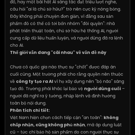
đô, hay một bài hát AI sáng tác đạt triệu lượt nghe,
câu hỏi "ai là chủ sở hữu?" trở nên cực kỳ nóng bỏng.
Đây không phải chuyện đơn giản, vì đằng sau sản
phẩm đó có thể có tới bốn nhóm "đòi quyền": nhà
phát triển thuật toán, chủ sở hữu hệ thống AI, người
cung cấp dữ liệu huấn luyện, và người dùng đã ra lệnh
cho AI.
Thế giới vẫn đang "cãi nhau" về vấn đề này
Chưa có quốc gia nào thực sự "chốt" được đáp án
cuối cùng. Một trường phái cho rằng quyền nên thuộc
về
công ty tạo ra AI
vì họ xây dựng nên "bộ não" sáng
tạo đó. Trường phái khác lại bảo vệ
người dùng cuối
–
người đã nghĩ ra ý tưởng, nhập lệnh và định hướng
toàn bộ nội dung.
Phân tích chi tiết:
Việt Nam hiện chọn cách tiếp cận "an toàn":
không
chấp nhận, cũng không phủ nhận
, mà áp dụng luật
cũ – tức chỉ bảo hộ sản phẩm do con người thực sự