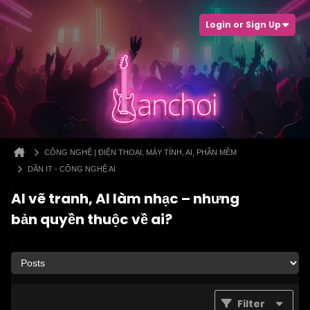
Login or Sign Up
CÔNG NGHỆ | ĐIỆN THOẠI, MÁY TÍNH, AI, PHẦN MỀM
DÂN IT - CÔNG NGHỆ AI
AI vẽ tranh, AI làm nhạc – nhưng
bản quyền thuộc về ai?
Filter