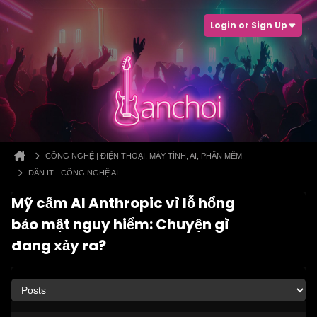
Login or Sign Up
CÔNG NGHỆ | ĐIỆN THOẠI, MÁY TÍNH, AI, PHẦN MỀM
DÂN IT - CÔNG NGHỆ AI
Mỹ cấm AI Anthropic vì lỗ hổng
bảo mật nguy hiểm: Chuyện gì
đang xảy ra?