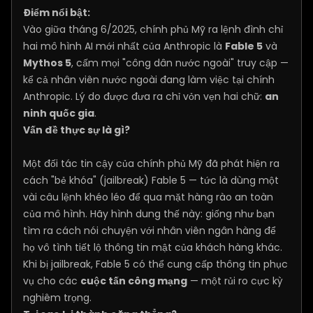
Điểm nổi bật:
Vào giữa tháng 6/2025, chính phủ Mỹ ra lệnh đình chỉ
hai mô hình AI mới nhất của Anthropic là
Fable 5
và
Mythos 5
, cấm mọi "công dân nước ngoài" truy cập —
kể cả nhân viên nước ngoài đang làm việc tại chính
Anthropic. Lý do được đưa ra chỉ vỏn vẹn hai chữ:
an
ninh quốc gia
.
Vấn đề thực sự là gì?
Một đối tác tin cậy của chính phủ Mỹ đã phát hiện ra
cách "bẻ khóa" (jailbreak) Fable 5 — tức là dùng một
vài câu lệnh khéo léo để qua mặt hàng rào an toàn
của mô hình. Hãy hình dung thế này: giống như bạn
tìm ra cách nói chuyện với nhân viên ngân hàng để
họ vô tình tiết lộ thông tin mật của khách hàng khác.
Khi bị jailbreak, Fable 5 có thể cung cấp thông tin phục
vụ cho các
cuộc tấn công mạng
— một rủi ro cực kỳ
nghiêm trọng.