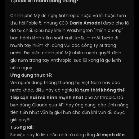
Tại sao lại thành căng thẳng?
Chính phủ Mỹ đề nghị Anthropic hoặc vá lỗi hoặc tạm
thu hồi Fable 5, nhưng CEO
Dario Amodei
được cho là
đã từ chối. Điều này khiến Washington "miễn cưỡng"
ban hành lệnh kiểm soát xuất khẩu — một bước đi
mạnh tay hiếm khi dùng với các công ty AI trong
nước. Đại diện chính phủ Mỹ nhấn mạnh quyết định
giờ nằm trong tay Anthropic: sửa lỗi xong là gỡ lệnh
cấm ngay.
Ứng dụng thực tế:
Với người dùng thông thường tại Việt Nam hay các
nước khác, điều này có nghĩa là
tạm thời không thể
tiếp cận hai mô hình mạnh nhất
của Anthropic. Dù
bạn dùng Claude qua API hay ứng dụng, các tính năng
tiên tiến nhất vẫn bị giới hạn cho đến khi vấn đề được
giải quyết.
Tương lai:
Sự việc này là lời nhắc nhở rõ ràng rằng
AI mạnh đến