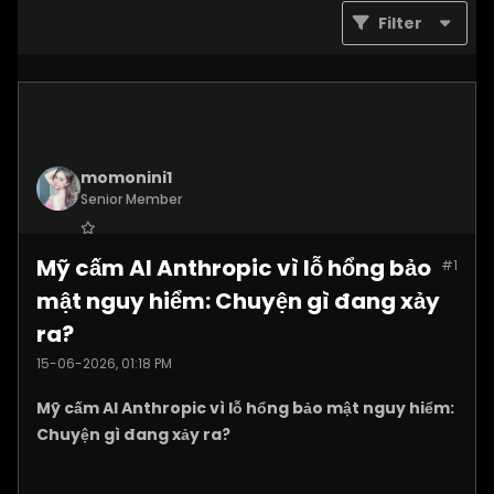
Filter
momonini1
Senior Member
Join Date:
Apr 2026
Mỹ cấm AI Anthropic vì lỗ hổng bảo
#1
Posts:
5399
mật nguy hiểm: Chuyện gì đang xảy
ra?
15-06-2026, 01:18 PM
Mỹ cấm AI Anthropic vì lỗ hổng bảo mật nguy hiểm:
Chuyện gì đang xảy ra?