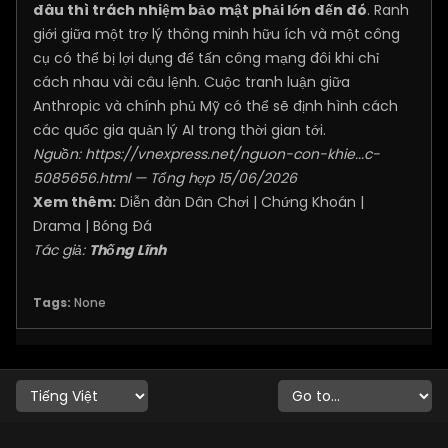
đâu thì trách nhiệm bảo mật phải lớn đến đó
. Ranh
giới giữa một trợ lý thông minh hữu ích và một công
cụ có thể bị lợi dụng để tấn công mạng đôi khi chỉ
cách nhau vài câu lệnh. Cuộc tranh luận giữa
Anthropic và chính phủ Mỹ có thể sẽ định hình cách
các quốc gia quản lý AI trong thời gian tới.
Nguồn:
https://vnexpress.net/nguon-con-khie...c-
5085656.html
— Tổng hợp 15/06/2026
Xem thêm:
Diễn đàn Dân Chơi
|
Chứng Khoán
|
Drama
|
Bóng Đá
Tác giả:
Thống Lĩnh
Tags:
None