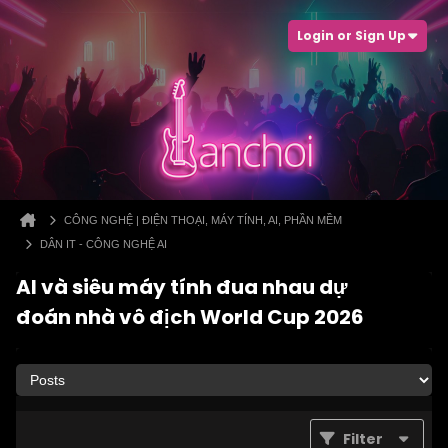
Login or Sign Up
CÔNG NGHỆ | ĐIỆN THOẠI, MÁY TÍNH, AI, PHẦN MỀM
DÂN IT - CÔNG NGHỆ AI
AI và siêu máy tính đua nhau dự
đoán nhà vô địch World Cup 2026
Filter