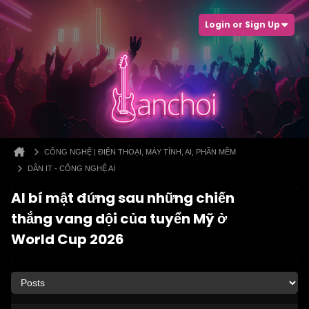
Login or Sign Up
CÔNG NGHỆ | ĐIỆN THOẠI, MÁY TÍNH, AI, PHẦN MỀM
DÂN IT - CÔNG NGHỆ AI
AI bí mật đứng sau những chiến
thắng vang dội của tuyển Mỹ ở
World Cup 2026