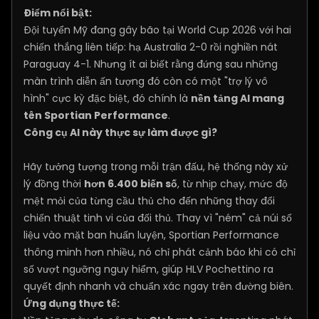
Điểm nổi bật:
Đội tuyển Mỹ đang gây bão tại World Cup 2026 với hai
chiến thắng liên tiếp: hạ Australia 2-0 rồi nghiền nát
Paraguay 4-1. Nhưng ít ai biết rằng đứng sau những
màn trình diễn ấn tượng đó còn có một "trợ lý vô
hình" cực kỳ đặc biệt, đó chính là
nền tảng AI mang
tên Sportian Performance
.
Công cụ AI này thực sự làm được gì?
Hãy tưởng tượng trong mỗi trận đấu, hệ thống này xử
lý đồng thời
hơn 6.400 biến số
, từ nhịp chạy, mức độ
mệt mỏi của từng cầu thủ cho đến những thay đổi
chiến thuật tinh vi của đối thủ. Thay vì "ném" cả núi số
liệu vào mặt ban huấn luyện, Sportian Performance
thông minh hơn nhiều, nó chỉ phát cảnh báo khi có chỉ
số vượt ngưỡng nguy hiểm, giúp HLV Pochettino ra
quyết định nhanh và chuẩn xác ngay trên đường biên.
Ứng dụng thực tế: