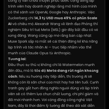
công ty vẫn chưa thuyết phục được cộng đồng lập
trình viên hay doanh nghiệp rằng mô hình của mình
có thể sánh với OpenAI, Google hay Anthropic. Việc
Zuckerberg chi
14,3 tỷ USD mua 49% cổ phần Scale
AI
và chiêu mộ Alexandr Wang về lãnh đạo Phòng thí
nghiệm Siêu trí tuệ Meta (MSL) giờ đây bắt đầu có vẻ
xứng đáng. Wang cũng úp mở rằng bản cập nhật
Muse Spark sắp ra mắt sẽ cải thiện đáng kể khả năng
lập trình và tác nhân AI — trực tiếp nhắm vào thế
mạnh của Claude Opus từ Anthropic.
Tương lai:
Điều thực sự thú vị không chỉ là Watermelon mạnh
đến đâu, mà là
tốc độ Meta đang rút ngắn khoảng
cách
. Nếu xu hướng này tiếp diễn, thị trường AI sẽ
không còn là sân chơi của một hay hai tên tuổi. Cạnh
tranh gay gắt hơn đồng nghĩa người dùng và lập trình
viên sẽ có thêm lựa chọn chất lượng, chi phí giảm và
đổi mới nhanh hơn. Với cộng đồng công nghệ Việt
Nam, đây là thời điểm lý tưởng để theo dõi sát diễn