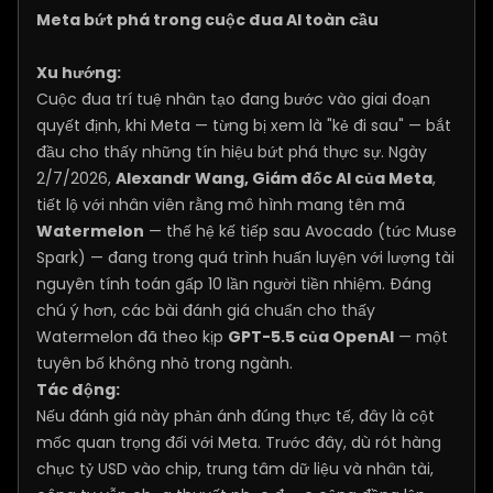
Meta bứt phá trong cuộc đua AI toàn cầu
Xu hướng:
Cuộc đua trí tuệ nhân tạo đang bước vào giai đoạn
quyết định, khi Meta — từng bị xem là "kẻ đi sau" — bắt
đầu cho thấy những tín hiệu bứt phá thực sự. Ngày
2/7/2026,
Alexandr Wang, Giám đốc AI của Meta
,
tiết lộ với nhân viên rằng mô hình mang tên mã
Watermelon
— thế hệ kế tiếp sau Avocado (tức Muse
Spark) — đang trong quá trình huấn luyện với lượng tài
nguyên tính toán gấp 10 lần người tiền nhiệm. Đáng
chú ý hơn, các bài đánh giá chuẩn cho thấy
Watermelon đã theo kịp
GPT-5.5 của OpenAI
— một
tuyên bố không nhỏ trong ngành.
Tác động:
Nếu đánh giá này phản ánh đúng thực tế, đây là cột
mốc quan trọng đối với Meta. Trước đây, dù rót hàng
chục tỷ USD vào chip, trung tâm dữ liệu và nhân tài,