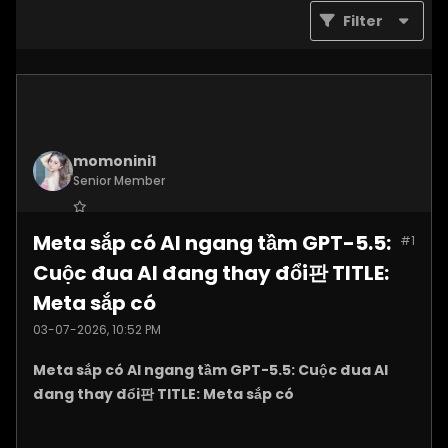
Filter
momonini1
Senior Member
Join Date:
Apr 2026
Meta sắp có AI ngang tầm GPT-5.5:
#1
Posts:
5399
Cuộc đua AI đang thay đổi판 TITLE:
Meta sắp có
03-07-2026, 10:52 PM
Meta sắp có AI ngang tầm GPT-5.5: Cuộc đua AI
đang thay đổi판 TITLE: Meta sắp có