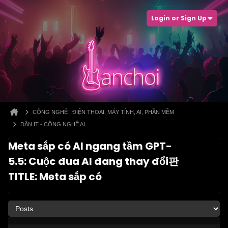
Login or Sign Up
CÔNG NGHỆ | ĐIỆN THOẠI, MÁY TÍNH, AI, PHẦN MỀM
DÂN IT - CÔNG NGHỆ AI
Meta sắp có AI ngang tầm GPT-
5.5: Cuộc đua AI đang thay đổi판
TITLE: Meta sắp có