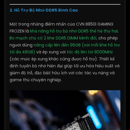
2. Hỗ Trợ Bộ Nhớ DDR5 Đỉnh Cao
Một trong những điểm nhấn của CVN B850I GAMING
FROZEN là
khả năng hỗ trợ bộ nhớ DDR5 thế hệ thứ hai
.
Bo mạch chủ có 2 khe DDR5 DIMM kênh đôi,
cho phép
người dùng
nâng cấp lên đến 96GB (với mỗi khe hỗ trợ
tối đa 48GB)
và ép xung với
tốc độ lên tới 8000MHz
(các mức ép xung khác cũng được hỗ trợ). Thiết kế
định tuyến bộ nhớ hiện đại giúp tối ưu hóa hiệu suất và
giảm độ trễ, đặc biệt hữu ích với các tác vụ nặng và
game thủ chuyên nghiệp.