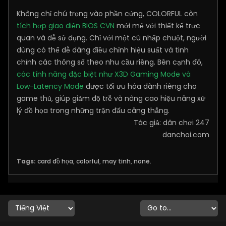
Không chỉ chú trọng vào phần cứng, COLORFUL còn
tích hợp giao diện BIOS CVN
mới mẻ với thiết kế trực
quan và dễ sử dụng. Chỉ với một cú nhấp chuột, người
dùng có thể dễ dàng điều chỉnh hiệu suất và tinh
chỉnh các thông số theo nhu cầu riêng. Bên cạnh đó,
các tính năng đặc biệt như X3D Gaming Mode và
Low-Latency Mode
được tối ưu hóa dành riêng cho
game thủ, giúp giảm độ trễ và nâng cao hiệu năng xử
lý đồ họa trong những trận đấu căng thẳng.
​Tác giả: dân chơi 247
danchoi.com
Tags:
card đồ họa
,
colorful
,
may tinh
,
none.