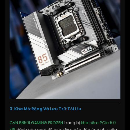
3. Khe Mở Rộng Và Lưu Trữ Tối Ưu
CVN B850I GAMING FROZEN
trang bị
khe cắm PCIe 5.0
x16
dành cho card đồ họa, đảm bảo đáp ứng nhu cầu