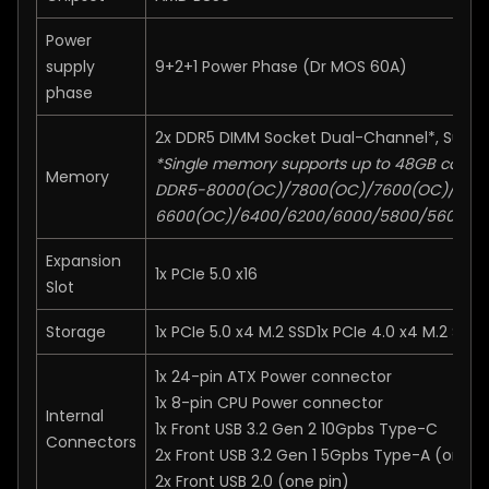
Power
supply
9+2+1 Power Phase (Dr MOS 60A)
phase
2x DDR5 DIMM Socket Dual-Channel*, Supp
*Single memory supports up to 48GB capaci
Memory
DDR5-8000(OC)/7800(OC)/7600(OC)/740
6600(OC)/6400/6200/6000/5800/5600/5
Expansion
1x PCIe 5.0 x16
Slot
Storage
1x PCIe 5.0 x4 M.2 SSD1x PCIe 4.0 x4 M.2 SS
1x 24-pin ATX Power connector
1x 8-pin CPU Power connector
Internal
1x Front USB 3.2 Gen 2 10Gpbs Type-C
Connectors
2x Front USB 3.2 Gen 1 5Gpbs Type-A (one p
2x Front USB 2.0 (one pin)