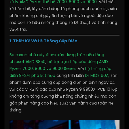
xử lý AMD Ryzen thế hệ 7000, 8000 và 9000.
Với thiết
kế hầm hố, lấy cảm hứng từ phong cách quân sự, sản
phẩm không chỉ gây ấn tượng bởi vẻ ngoài độc đáo
mà còn sở hữu những thông số kỹ thuật và tính năng
vượt trội.
1. Thiết Kế Và Hệ Thống Cấp Điện
Bo mạch chủ này được xây dựng trên nền tảng
chipset AMD B850
,
hỗ trợ trực tiếp các dòng AMD
Ryzen 7000, 8000 và 9000 Series
. Với
hệ thống cấp
điện 9+2+1 pha kết hợp
cùng linh kiện
Dr MOS 60A
, sản
phẩm đảm bảo cung cấp dòng điện ổn định ngay cả
với các vi xử lý cao cấp như Ryzen 9 9950X. PCB 10 lớp
không chỉ tăng cường khả năng chống nhiễu mà còn
góp phần nâng cao hiệu suất vận hành của toàn hệ
thống.