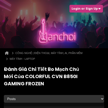
Login or Sign Up
CÔNG NGHỆ | ĐIỆN THOẠI, MÁY TÍNH, AI, PHẦN MỀM
MÁY TÍNH - LAPTOP
Đánh Giá Chi Tiết Bo Mạch Chủ
Mới Của COLORFUL CVN B850I
GAMING FROZEN