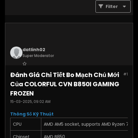
Filter
datlinh02
Super Moderator
Join Date:
Jan 2025
Đánh Giá Chi Tiết Bo Mạch Chủ Mới
#1
Posts:
7876
Của COLORFUL CVN B850I GAMING
FROZEN
15-03-2025, 09:02 AM
Thông Số Kỹ Thuật
CPU
AMD AM5 socket, supports AMD Ryzen 7000/
Chipset
AMD B850