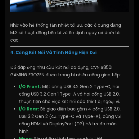
Nhờ vào hệ thống tản nhiệt tối ưu, các ổ cứng dạng
M.2 sẽ hoạt động bền bỉ và ổn định ngay cả dưới tải
cao.
4. Cổng Kết Nối Và Tính Năng Hiện Đại
Để đáp ứng nhu cầu kết nối đa dạng, CVN B850I
GAMING FROZEN được trang bị nhiều cổng giao tiếp:
I/O Front:
Một cổng USB 3.2 Gen 2 Type-C, hai
cổng USB 3.2 Gen 1 Type-A và hai cổng USB 2.0,
thuận tiện cho việc kết nối các thiết bị ngoại vi.
I/O Rear:
Bộ giao diện bao gồm 4 cổng USB 2.0,
USB 3.2 Gen 2 (cả Type-C và Type-A), cùng với
cổng HDMI và DisplayPort (DP) hỗ trợ đa màn
hình.
Mạng:
Sản phẩm tích hợp module LAN