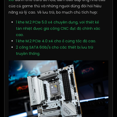
của cả game thủ và những người dùng đòi hỏi hiệu
năng xử lý cao. Về lưu trữ, bo mạch chủ tích hợp:
1 khe M.2 PCIe 5.0 x4 chuyên dụng, với thiết kế
tản nhiệt được gia công CNC đạt độ chính xác
cao.
1 khe M.2 PCIe 4.0 x4 cho ổ cứng tốc độ cao.
2 cổng SATA 6Gb/s cho các thiết bị lưu trữ
truyền thống.