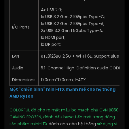
4x USB 2.0;
1x USB 3.2 Gen 2 10Gpbs Type-C;
1x USB 3.2 Gen 2 10Gpbs Type-A;
I/O Ports
2x USB 3.2 Gen 1 5Gpbs Type-A;
1x HDMI port;
1x DP port;
LAN
RTL8125BG 2.5G + Wi-Fi 6E, Support Bluetoot
Audio
5.1-Channel High-Definition audio CODEC
Dimensions
170mm*170mm, I-ATX
Một "chiến binh" mini-ITX mạnh mẽ cho hệ thống
AMD Ryzen
COLORFUL đã cho ra mắt mẫu bo mạch chủ CVN B850I
GAMING FROZEN,
đánh dấu bước tiến mới trong dòng
sản phẩm mini-ITX
dành cho các hệ thống
sử dụng vi