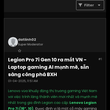
Filter
datlinh02
Super Moderator
Join Date:
Jan 2025
Legion Pro 7i Gen 10 ra mắt VN -
#1
Posts:
7876
Laptop gaming AI mạnh mẽ, sẵn
sàng công phá BXH
01-04-2025, 11:51 AM
Lenovo vừa khuấy động thị trường gaming Việt Nam
với việc trình làng thành viên mới nhất và mạnh mẽ
nhất trong gia đình Legion cao cấp:
Lenovo Legion
Pro 7i (16”, 10)
. Được định vị là một cỗ máy gaming