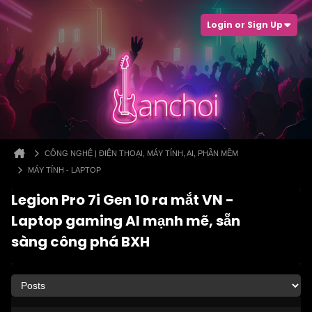
Login or Sign Up
CÔNG NGHỆ | ĐIỆN THOẠI, MÁY TÍNH, AI, PHẦN MỀM
MÁY TÍNH - LAPTOP
Legion Pro 7i Gen 10 ra mắt VN -
Laptop gaming AI mạnh mẽ, sẵn
sàng công phá BXH