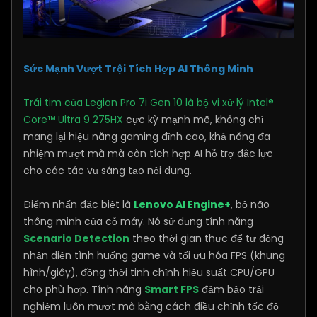
Sức Mạnh Vượt Trội Tích Hợp AI Thông Minh
Trái tim của Legion Pro 7i Gen 10 là bộ vi xử lý Intel®
Core™ Ultra 9 275HX
cực kỳ mạnh mẽ, không chỉ
mang lại hiệu năng gaming đỉnh cao, khả năng đa
nhiệm mượt mà mà còn tích hợp AI hỗ trợ đắc lực
cho các tác vụ sáng tạo nội dung.
Điểm nhấn đặc biệt là
Lenovo AI Engine+
, bộ não
thông minh của cỗ máy. Nó sử dụng tính năng
Scenario Detection
theo thời gian thực để tự động
nhận diện tình huống game và tối ưu hóa FPS (khung
hình/giây), đồng thời tinh chỉnh hiệu suất CPU/GPU
cho phù hợp. Tính năng
Smart FPS
đảm bảo trải
nghiệm luôn mượt mà bằng cách điều chỉnh tốc độ