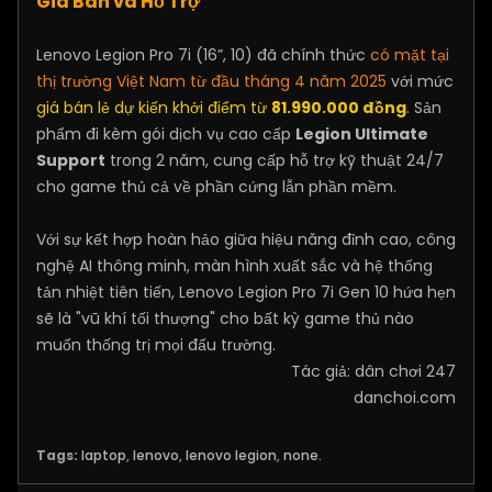
Giá Bán và Hỗ Trợ
Lenovo Legion Pro 7i (16”, 10) đã chính thức
có mặt tại
thị trường Việt Nam từ đầu tháng 4 năm 2025
với mức
giá bán lẻ dự kiến khởi điểm từ
81.990.000 đồng
.
Sản
phẩm đi kèm gói dịch vụ cao cấp
Legion Ultimate
Support
trong 2 năm, cung cấp hỗ trợ kỹ thuật 24/7
cho game thủ cả về phần cứng lẫn phần mềm.
Với sự kết hợp hoàn hảo giữa hiệu năng đỉnh cao, công
nghệ AI thông minh, màn hình xuất sắc và hệ thống
tản nhiệt tiên tiến, Lenovo Legion Pro 7i Gen 10 hứa hẹn
sẽ là "vũ khí tối thượng" cho bất kỳ game thủ nào
muốn thống trị mọi đấu trường.
Tác giả: dân chơi 247
danchoi.com
Tags:
laptop
,
lenovo
,
lenovo legion
,
none.