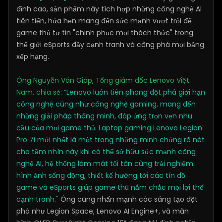
đỉnh cao, sản phẩm này tích hợp những công nghệ AI
tiên tiến, hứa hẹn mang đến sức mạnh vượt trội để
game thủ tự tin "chinh phục mọi thách thức" trong
thế giới eSports đầy cạnh tranh và công phá mọi bảng
xếp hạng.
Ông Nguyễn Văn Giáp, Tổng giám đốc Lenovo Việt
Nam, chia sẻ:
“Lenovo luôn tiên phong đột phá giới hạn
công nghệ cũng như công nghệ gaming, mang đến
những giải pháp thông minh, đáp ứng trọn vẹn nhu
cầu của mọi game thủ. Laptop gaming Lenovo Legion
Pro 7i mới nhất là một trong những minh chứng rõ nét
cho tầm nhìn này khi có thể sở hữu sức mạnh công
nghệ AI, hệ thống làm mát tối tân cùng trải nghiệm
hình ảnh sống động, thiết kế hướng tới các tín đồ
game và eSports giúp game thủ nắm chắc mọi lợi thế
cạnh tranh."
Ông cũng nhấn mạnh các sáng tạo đột
phá như Legion Space, Lenovo AI Engine+, và màn