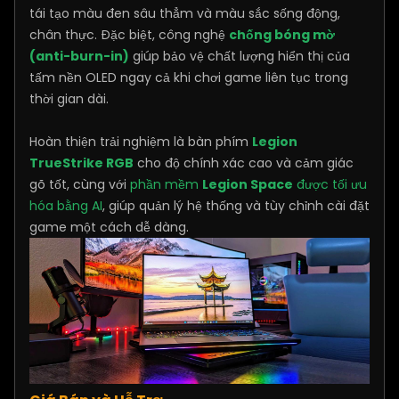
tái tạo màu đen sâu thẳm và màu sắc sống động,
chân thực. Đặc biệt, công nghệ
chống bóng mờ
(anti-burn-in)
giúp bảo vệ chất lượng hiển thị của
tấm nền OLED ngay cả khi chơi game liên tục trong
thời gian dài.
Hoàn thiện trải nghiệm là bàn phím
Legion
TrueStrike RGB
cho độ chính xác cao và cảm giác
gõ tốt, cùng với
phần mềm
Legion Space
được tối ưu
hóa bằng AI
, giúp quản lý hệ thống và tùy chỉnh cài đặt
game một cách dễ dàng.