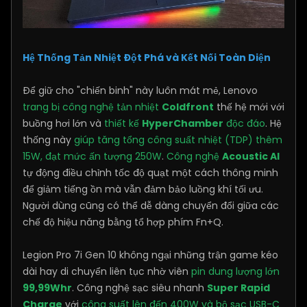
Hệ Thống Tản Nhiệt Đột Phá và Kết Nối Toàn Diện
Để giữ cho "chiến binh" này luôn mát mẻ, Lenovo
trang bị công nghệ tản nhiệt
Coldfront
thế hệ mới với
buồng hơi lớn và
thiết kế
HyperChamber
độc đáo
. Hệ
thống này
giúp tăng tổng công suất nhiệt (TDP) thêm
15W, đạt mức ấn tượng 250W
.
Công nghệ
Acoustic AI
tự động điều chỉnh tốc độ quạt một cách thông minh
để giảm tiếng ồn mà vẫn đảm bảo luồng khí tối ưu.
Người dùng cũng có thể dễ dàng chuyển đổi giữa các
chế độ hiệu năng bằng tổ hợp phím Fn+Q.
Legion Pro 7i Gen 10 không ngại những trận game kéo
dài hay di chuyển liên tục nhờ viên
pin dung lượng lớn
99,99Whr
. Công nghệ sạc siêu nhanh
Super Rapid
Charge
với
công suất lên đến 400W và bộ sạc USB-C