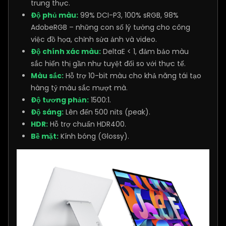
trung thực.
Độ phủ màu:
99% DCI-P3, 100% sRGB, 98%
AdobeRGB – những con số lý tưởng cho công
việc đồ họa, chỉnh sửa ảnh và video.
Độ chính xác màu:
DeltaE < 1, đảm bảo màu
sắc hiển thị gần như tuyệt đối so với thực tế.
Màu sắc:
Hỗ trợ 10-bit màu cho khả năng tái tạo
hàng tỷ màu sắc mượt mà.
Độ tương phản:
1500:1.
Độ sáng:
Lên đến 500 nits (peak).
HDR:
Hỗ trợ chuẩn HDR400.
Bề mặt:
Kính bóng (Glossy).