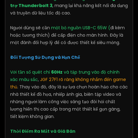
trợ Thunderbolt 3
, mang lại khả năng kết nối đa dạng
và truyền dữ liệu tốc độ cao.
Người dùng sẽ cần
một bộ nguồn USB-C 65W (
đi kèm
hoặc tương thích) để cấp điện cho màn hình. Đây là
một đánh đổi hợp lý để có được thiết kế siêu mỏng.
Đối Tượng Sử Dụng và Hạn Chế
Với tần số quét chỉ
60Hz
và tập trung vào độ chính
xác màu sắc
,
JGF 27F1 rõ ràng không nhắm đến game
thủ
. Thay vào đó, đây là sự lựa chọn hoàn hảo cho các
nhà thiết kế đồ họa, nhiếp ảnh gia, biên tập video và
những người làm công việc sáng tạo đòi hỏi chất
lượng hiển thị cao cấp trong một thiết kế gọn gàng,
tiết kiệm không gian.
Thời Điểm Ra Mắt và Giá Bán