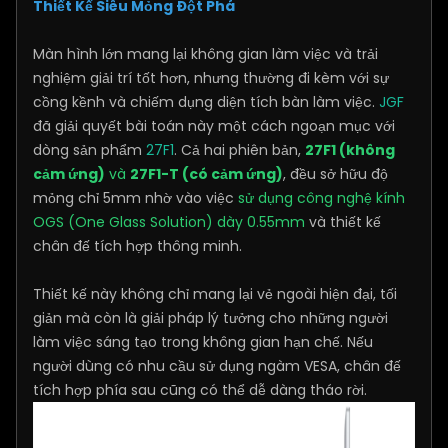
Thiết Kế Siêu Mỏng Đột Phá
Màn hình lớn mang lại không gian làm việc và trải
nghiệm giải trí tốt hơn, nhưng thường đi kèm với sự
cồng kềnh và chiếm dụng diện tích bàn làm việc.
JGF
đã giải quyết bài toán này một cách ngoạn mục với
dòng sản phẩm
27F1
. Cả hai phiên bản,
27F1 (không
cảm ứng)
và
27F1-T (có cảm ứng)
, đều sở hữu độ
mỏng chỉ 5mm nhờ vào việc
sử dụng công nghệ kính
OGS (One Glass Solution) dày 0.55mm
và thiết kế
chân đế tích hợp thông minh.
Thiết kế này không chỉ mang lại vẻ ngoài hiện đại, tối
giản mà còn là giải pháp lý tưởng cho những người
làm việc sáng tạo trong không gian hạn chế. Nếu
người dùng có nhu cầu sử dụng ngàm VESA, chân đế
tích hợp phía sau cũng có thể dễ dàng tháo rời.