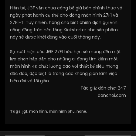
Hiện tại, JGF vẫn chưa công bố giá bán chính thức và
ngày phát hành cụ thể cho dòng màn hình 27F1 và
27F1-T. Tuy nhiên, hãng cho biết chiến dịch gọi vốn
cộng đồng trên nền tảng Kickstarter cho sản phẩm
này sẽ được khởi động vào cuối tháng này.
Sự xuất hiện của JGF 27F1 hứa hẹn sẽ mang đến một
lựa chọn hấp dẫn cho những ai đang tìm kiếm một
màn hình 4K chất lượng cao với thiết kế siêu mỏng
độc đáo, đặc biệt là trong các không gian làm việc
hiện đại và tối giản.
Tác giả: dân chơi 247
danchoi.com
Tags:
jgf
,
màn hình
,
màn hình phụ
,
none.