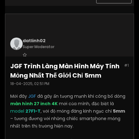
datlinh02
Super Moderator
Join Date:
Jan 2025
JGF Trình Làng Màn Hình Máy Tính
#1
Posts:
7876
Mỏng Nhất Thế Giới Chỉ 5mm
18-04-2025, 02:51 PM
Mới đây
JGF
đã gây ấn tượng mạnh khi công bố dòng
màn hình 27 inch 4K
mới của mình, đặc biệt là
model
27F1-T
, với độ mỏng đáng kinh ngạc chỉ
5mm
– tương đương với những chiếc smartphone mỏng
nhất trên thị trường hiện nay.