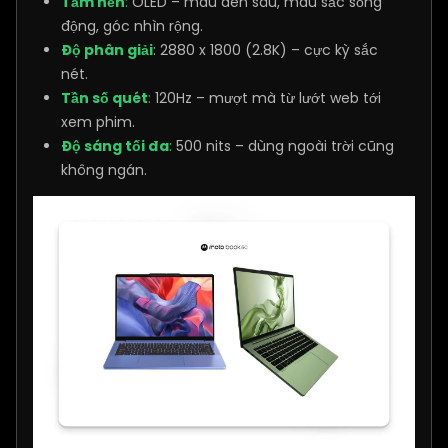
Tấm nền
:
OLED – màu đen sâu, màu sắc sống
động, góc nhìn rộng.
Độ phân giải
: 2880 x 1800 (2.8K) – cực kỳ sắc
nét.
Tần số quét
:
120Hz – mượt mà từ lướt web tới
xem phim.
Độ sáng tối đa
:
500 nits – dùng ngoài trời cũng
không ngán.