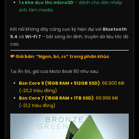
1 x khe đọc thẻ microSD
– dành cho dân nhiếp
ảnh, làm media.
Kết nối không dây cũng cực kỳ hiện đại với
Bluetooth
5.4
và
Wi-Fi 7
– bắt sóng ổn định, truyền dữ liệu tốc độ
cao.
💸 Giá bán: “Ngon, bổ, rẻ” trong phân khúc
Tại Ấn Độ, giá của Moto Book 60 như sau:
Bản Core 5 (16GB RAM + 512GB SSD)
: 66.900 INR
(~20,2 triệu đồng)
Bản Core 7 (16GB RAM + 1TB SSD)
: 69.999 INR
(~21,2 triệu đồng)