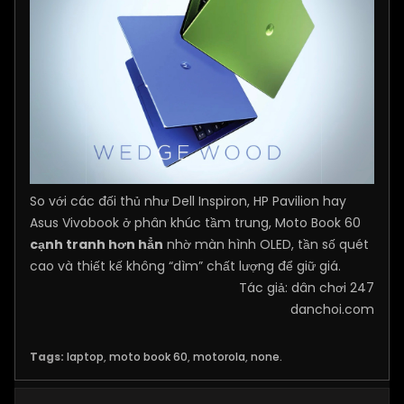
So với các đối thủ như Dell Inspiron, HP Pavilion hay
Asus Vivobook ở phân khúc tầm trung, Moto Book 60
cạnh tranh hơn hẳn
nhờ màn hình OLED, tần số quét
cao và thiết kế không “dìm” chất lượng để giữ giá.
Tác giả: dân chơi 247
danchoi.com
Tags:
laptop
,
moto book 60
,
motorola
,
none.