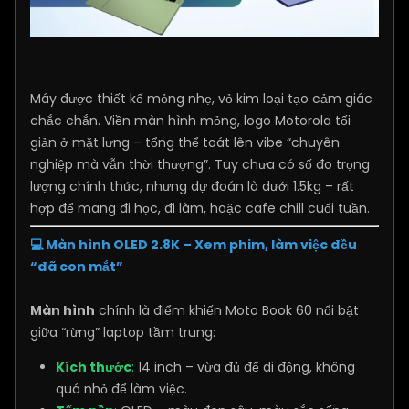
Máy được thiết kế mỏng nhẹ, vỏ kim loại tạo cảm giác
chắc chắn. Viền màn hình mỏng, logo Motorola tối
giản ở mặt lưng – tổng thể toát lên vibe “chuyên
nghiệp mà vẫn thời thượng”. Tuy chưa có số đo trọng
lượng chính thức, nhưng dự đoán là dưới 1.5kg – rất
hợp để mang đi học, đi làm, hoặc cafe chill cuối tuần.
💻 Màn hình OLED 2.8K – Xem phim, làm việc đều
“đã con mắt”
Màn hình
chính là điểm khiến Moto Book 60 nổi bật
giữa “rừng” laptop tầm trung:
Kích thước
:
14 inch – vừa đủ để di động, không
quá nhỏ để làm việc.