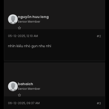
nguyễn huu long
Senior Member
Join Date:
Dec 2025
05-12-2025, 12:10 AM
#2
Posts:
109
nhìn kiểu nhỏ gọn nhẹ nhỉ
bahaich
Senior Member
Join Date:
Dec 2025
06-12-2025, 09:37 AM
#3
Posts:
263