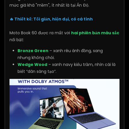
mức giá khá "mềm", ít nhất là tại Ấn Độ.
🔥 Thiết kế: Tối giản, hiện đại, có cá tính
Moto Book 60 được ra mắt với
hai phiên bản màu sắc
nổi bật:
Bronze Green
– xanh rêu ánh đồng, sang
nhưng không chói.
Wedge Wood
– xanh navy kiểu trầm, nhìn cái là
biết “dân sáng tạo”.