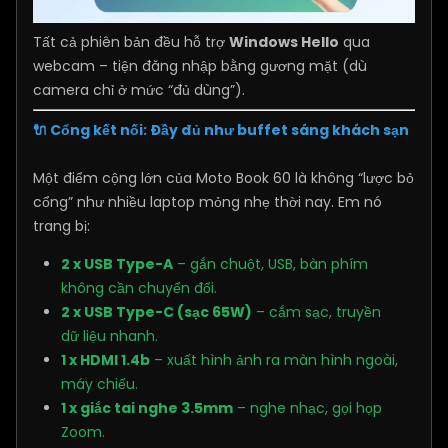
Tất cả phiên bản đều hỗ trợ
Windows Hello
qua
webcam – tiện đăng nhập bằng gương mặt (dù
camera chỉ ở mức “đủ dùng”).
🔌 Cổng kết nối: Đầy đủ như buffet sáng khách sạn
Một điểm cộng lớn của Moto Book 60 là không “lược bỏ
cổng” như nhiều laptop mỏng nhẹ thời nay. Em nó
trang bị:
2 x USB Type-A
– gắn chuột, USB, bàn phím
không cần chuyển đổi.
2 x USB Type-C (sạc 65W)
– cắm sạc, truyền
dữ liệu nhanh.
1 x HDMI 1.4b
– xuất hình ảnh ra màn hình ngoài,
máy chiếu.
1 x giắc tai nghe 3.5mm
– nghe nhạc, gọi họp
Zoom.