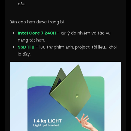
cầu.
Bản cao hơn được trang bị:
Intel Core 7 240H
– xử lý đa nhiệm và tác vụ
nặng tốt hơn.
SSD 1TB
– lưu trữ phim ảnh, project, tài liệu... khỏi
lo đầy.