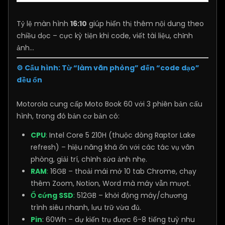
Tỷ lệ màn hình
16:10
giúp hiển thị thêm nội dung theo
chiều dọc – cực kỳ tiện khi code, viết tài liệu, chỉnh
ảnh...
⚙️ Cấu hình: Từ “làm văn phòng” đến “code dạo”
đều ổn
Motorola cung cấp Moto Book 60 với 3 phiên bản cấu
hình, trong đó bản cơ bản có:
CPU
:
Intel Core 5 210H (thuộc dòng Raptor Lake
refresh) – hiệu năng khá ổn với các tác vụ văn
phòng, giải trí, chỉnh sửa ảnh nhẹ.
RAM
:
16GB – thoải mái mở 10 tab Chrome, chạy
thêm Zoom, Notion, Word mà máy vẫn mượt.
Ổ cứng SSD
:
512GB – khởi động máy/chương
trình siêu nhanh, lưu trữ vừa đủ.
Pin
: 60Wh – dự kiến trụ được 6-8 tiếng tuỳ nhu