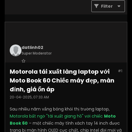
Filter
datlinh02
Super Moderator
Join Date:
Jan 2025
Motorola tái xuất làng laptop với
#1
Posts:
7876
Moto Book 60 Chiếc máy đẹp, màn
đỉnh, giá ổn áp
20-04-2025, 07:33 AM
Sau nhiều năm vắng bóng khỏi thị trường laptop,
Motorola bất ngờ "tái xuất giang hồ" với chiếc
Moto
Book 60
– một chiếc máy tính xách tay 14 inch được
trang bị màn hình OLED cực chất, chip Intel đời mới và