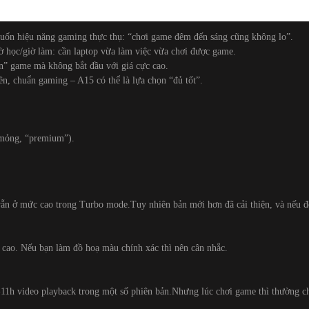
ốn hiệu năng gaming thực thụ: “chơi game đêm đến sáng cũng không lo”.
iờ học/giờ làm: cần laptop vừa làm việc vừa chơi được game.
n” game mà không bắt đầu với giá cực cao.
, chuẩn gaming – A15 có thể là lựa chọn “đủ tốt”.
u mỏng, “premium”).
 ở mức cao trong Turbo mode.Tuy nhiên bản mới hơn đã cải thiện, và nếu để
cao. Nếu bạn làm đồ hoạ màu chính xác thì nên cân nhắc.
11h video playback trong một số phiên bản.Nhưng lúc chơi game thì thường c