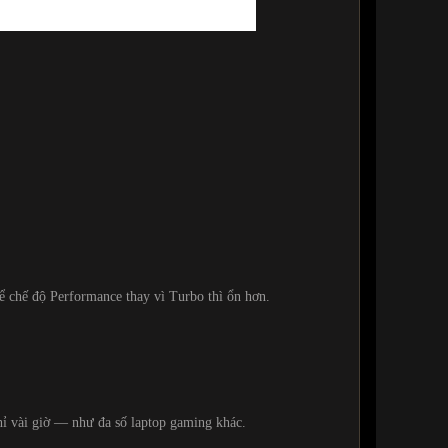
 chế độ Performance thay vì Turbo thì ổn hơn.
hỉ vài giờ — như đa số laptop gaming khác.