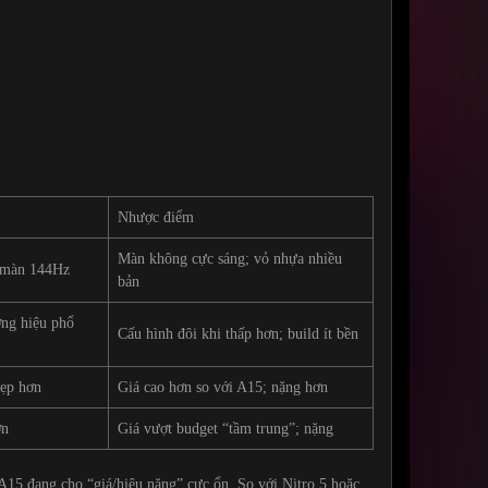
Nhược điểm
Màn không cực sáng; vỏ nhựa nhiều
; màn 144Hz
bản
ơng hiệu phổ
Cấu hình đôi khi thấp hơn; build ít bền
đẹp hơn
Giá cao hơn so với A15; nặng hơn
ơn
Giá vượt budget “tầm trung”; nặng
5 đang cho “giá/hiệu năng” cực ổn. So với Nitro 5 hoặc