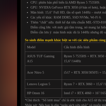
CPU: phiên bản phổ biến là AMD Ryzen 5 7535HS.
GPU: NVIDIA GeForce RTX 3050 (ở bản rẻ hơn), hoặc 
Màn hình: 15,6″ Full HD, tần số quét 144Hz – mượt mà
Các yếu tố khác: RAM DDR5, SSD NVMe, Wi-Fi 6.
Thêm “chất” nữa: thiết kế đạt tiêu chuẩn MIL-STD-810
Điểm cộng lớn: với mức giá tầm trung, nó mang lại hi
Điểm cần lưu ý: màn hình mặc dù là 144Hz nhưng độ sá
So sánh điểm mạnh khác biệt so với các siêu phẩm cùn
Model
Cấu hình điển hình
ASUS TUF Gaming
Ryzen 5 7535HS + RTX 3050 
A15
15,6″/144Hz
Acer Nitro 5
i5/i7 + RTX 3050/3050Ti + 15
Lenovo Legion 5
Ryzen 7 + RTX 3060 + 15,6″/
HP Omen 16
Intel i7 + RTX 4060 + 16″/16
*Chú thích: “Số lượt mua” chỉ là ước tính cho A15 từ thị t
Nhận xét: Nếu bạn là dân “ngân sách vừa phải” và muốn m