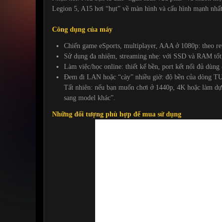
Legion 5, A15 hơi “hụt” về màn hình và cấu hình mạnh nhất,
Công dụng của máy
Chiến game eSports, multiplayer, AAA ở 1080p: theo re
Sử dụng đa nhiệm, streaming nhẹ: với SSD và RAM tốt
Làm việc/học online: thiết kế bền, port kết nối đủ dùn
Đem đi LAN hoặc “cày” nhiều giờ: độ bền của dòng TU
Tất nhiên: nếu bạn muốn chơi ở 1440p, 4K hoặc làm dự
sang model khác”.
Những đối tượng phù hợp để mua sử dụng