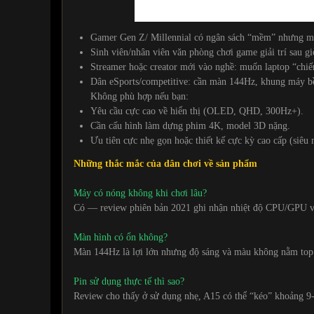
Gamer Gen Z/ Millennial có ngân sách “mềm” nhưng mu
Sinh viên/nhân viên văn phòng chơi game giải trí sau g
Streamer hoặc creator mới vào nghề: muốn laptop “chiế
Dân eSports/competitive: cần màn 144Hz, khung máy bền
Không phù hợp nếu bạn:
Yêu cầu cực cao về hiển thị (OLED, QHD, 300Hz+).
Cần cấu hình làm dựng phim 4K, model 3D nặng.
Ưu tiên cực nhẹ gọn hoặc thiết kế cực kỳ cao cấp (siê
Những thắc mắc của dân chơi về sản phẩm
Máy có nóng không khi chơi lâu?
Có — review phiên bản 2021 ghi nhận nhiệt độ CPU/GPU vẫn
Màn hình có ổn không?
Màn 144Hz là lợi lớn nhưng độ sáng và màu không nằm top 
Pin sử dụng thực tế thì sao?
Review cho thấy ở sử dụng nhẹ, A15 có thể “kéo” khoảng 9-