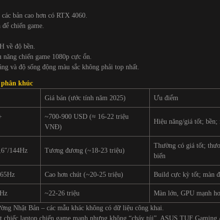
các bản cao hơn có RTX 4060.
 để chiến game.
H về độ bền.
ệu năng chiến game 1080p cực ổn.
ng và độ sống động màu sắc không phải top nhất.
g phân khúc
Giá bán (ước tính năm 2025)
Ưu điểm
+
~700-900 USD (≈ 16-22 triệu
Hiệu năng/giá tốt; bền
VNĐ)
Thường có giá tốt; thư
,6″/144Hz
Tương đương (~18-23 triệu)
biến
165Hz
Cao hơn chút (~20-25 triệu)
Build cực kỳ tốt; màn 
5Hz
~22-26 triệu
Màn lớn, GPU mạnh h
rường Nhật Bản – các mẫu khác không có dữ liệu công khai.
ột chiếc laptop chiến game mạnh nhưng không “cháy túi”, ASUS TUF Gaming A1