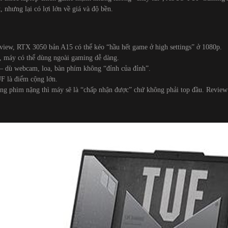
 nhưng lại có lợi lớn về giá và độ bền.
view, RTX 3050 bản A15 có thể kéo “hầu hết game ở high settings” ở 1080p.
, máy có thể dùng ngoài gaming dễ dàng.
g – dù webcam, loa, bàn phím không “đỉnh của đỉnh”.
F là điểm cộng lớn.
ng phim nặng thì máy sẽ là “chấp nhận được” chứ không phải top đầu. Review 