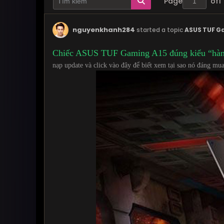
Page
of
1
nguyenkhanh284
started a topic
ASUS TUF G
Chiếc ASUS TUF Gaming A15 đúng kiểu “hàng
nạp update và click vào đây để biết xem tại sao nó đáng mu