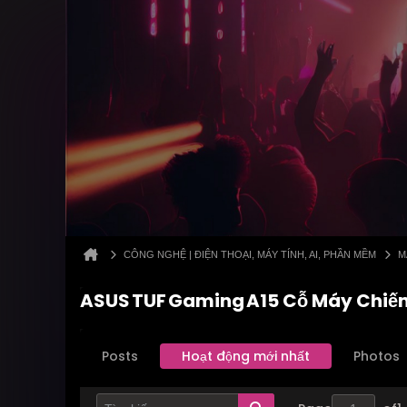
CÔNG NGHỆ | ĐIỆN THOẠI, MÁY TÍNH, AI, PHẦN MỀM
M
ASUS TUF Gaming A15 Cỗ Máy Chiế
Posts
Hoạt động mới nhất
Photos