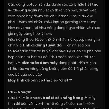
Các dòng laptop hiện đại đã đủ sức xử lý
hầu hết tác
vụ thường ngày
như soạn thảo văn bản, duyệt web,
xem phim hay thậm chí chơi game ở mức độ vừa
phải. Thậm chí nhiều mẫu laptop gaming tầm trung
hiện nay mang lại hiệu năng đáng ngạc nhiên với mức
giá ngày càng hợp lý hơn.
Hiệu năng thực tế: Lợi thế lớn nhất mà laptop mang lại
chính là
tính di động tuyệt đối
— chỉnh sửa bài
thuyết trình trên xe buýt, làm việc tại quán cà phê hay
họp online từ bất cứ đâu đều hoàn toàn khả thi. Kết
hợp với
điện toán đám mây
đang phát triển mạnh,
nhiều tác vụ nặng cũng không còn đòi hỏi phần cứng
cục bộ quá cao cấp.
Máy tính để bàn có thực sự "chết"?
Ưu & Nhược:
Câu trả lời là
chưa và có lẽ sẽ không bao giờ
. Máy
tính để bàn vẫn vượt trội rõ ràng về sức mạnh xử lý