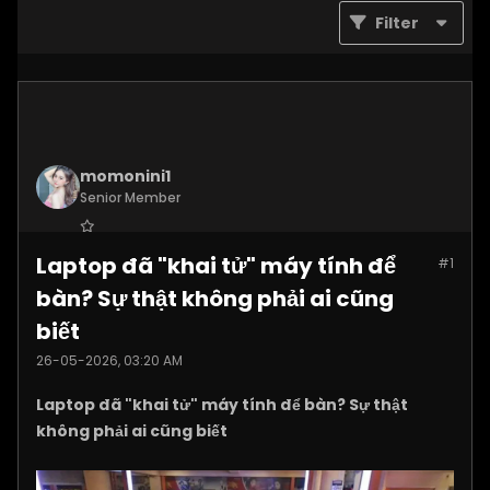
Filter
momonini1
Senior Member
Join Date:
Apr 2026
Laptop đã "khai tử" máy tính để
#1
Posts:
5399
bàn? Sự thật không phải ai cũng
biết
26-05-2026, 03:20 AM
Laptop đã "khai tử" máy tính để bàn? Sự thật
không phải ai cũng biết