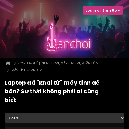
Login or Sign Up
CÔNG NGHỆ | ĐIỆN THOẠI, MÁY TÍNH, AI, PHẦN MỀM
MÁY TÍNH - LAPTOP
Laptop đã "khai tử" máy tính để
bàn? Sự thật không phải ai cũng
biết