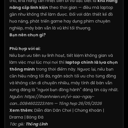
thô, khả năng tản nhiệt bền bỉ và đặc biệt là
khả năng
nâng cấp linh kiện
theo thời gian — điều mà laptop
gần như không thể làm được. Đối với dân thiết kế đồ
họa nặng, phát triển game hay dựng phim chuyên
nghiệp, máy bàn vẫn là vũ khí tối thượng.
Bạn nên chọn gì?
Phù hợp với ai:
Nếu bạn ưu tiên sự linh hoạt, tiết kiệm không gian và
làm việc mọi lúc mọi nơi thì
laptop chính là lựa chọn
thông minh
trong thời điểm này. Ngược lại, nếu bạn
cần hiệu năng tối đa, ngân sách tối ưu cho từng đồng
và không cần di chuyển nhiều, máy tính để bàn vẫn
xứng đáng là "người bạn đồng hành" đáng tin cậy nhất.
Nguồn:
https://thanhnien.vn/vi-sao-ngay-
can...0084602223.htm
— Tổng hợp 26/05/2026
Xem thêm:
Diễn đàn Dân Chơi
|
Chứng Khoán
|
Drama
|
Bóng Đá
Tác giả:
Thống Lĩnh