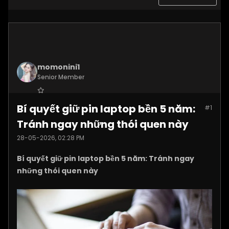
momonini1
Senior Member
Join Date:
Apr 2026
Bí quyết giữ pin laptop bền 5 năm:
#1
Posts:
5399
Tránh ngay những thói quen này
28-05-2026, 02:28 PM
Bí quyết giữ pin laptop bền 5 năm: Tránh ngay
những thói quen này