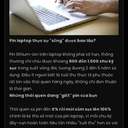
Pin laptop thực sự "sống" được bao lâu?
Pin lithium-ion trên laptop không phải vô hạn, thông
thường chỉ chịu được khoảng
500 đến 1.000 chu kỳ
sạc
trong suốt vòng đời, tương đương 2 đến 5 năm sử
dụng. Điều ít người biết là tuổi thọ thực tế phụ thuộc
rất lớn vào thói quen hàng ngày, không chỉ đơn thuần
là thời gian.
Những thói quen đang "giết" pin của bạn
Thói quen xả pin đến
0% rồi mới cắm sạc lên 100%
chính là kẻ thù số một của pin laptop, vì mỗi chu kỳ
đầy-cạn hoàn toàn tiêu tốn nhiều "tuổi thọ" hơn so với