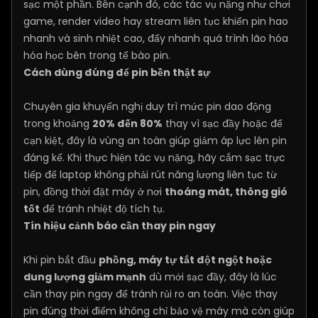
sạc một phần. Bên cạnh đó, các tác vụ nặng như chơi
game, render video hay stream liên tục khiến pin hao
nhanh và sinh nhiệt cao, đẩy nhanh quá trình lão hóa
hóa học bên trong tế bào pin.
Cách dùng đúng để pin bền thật sự
Chuyên gia khuyến nghị duy trì mức pin dao động
trong khoảng
20% đến 80%
thay vì sạc đầy hoặc để
cạn kiệt, đây là vùng an toàn giúp giảm áp lực lên pin
đáng kể. Khi thực hiện tác vụ nặng, hãy cắm sạc trực
tiếp để laptop không phải rút năng lượng liên tục từ
pin, đồng thời đặt máy ở nơi
thoáng mát, thông gió
tốt
để tránh nhiệt độ tích tụ.
Tín hiệu cảnh báo cần thay pin ngay
Khi pin bắt đầu
phồng, máy tự tắt đột ngột hoặc
dung lượng giảm mạnh
dù mới sạc đầy, đây là lúc
cần thay pin ngay để tránh rủi ro an toàn. Việc thay
pin đúng thời điểm không chỉ bảo vệ máy mà còn giúp