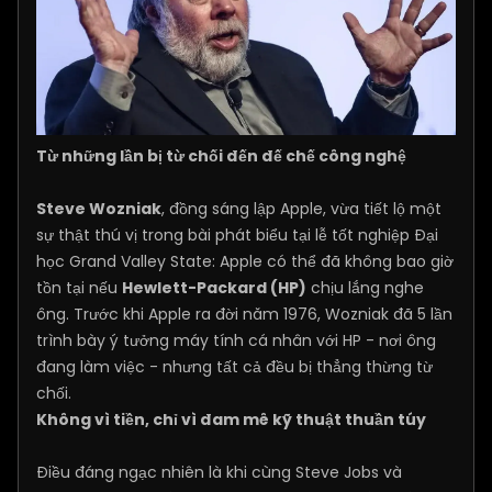
Từ những lần bị từ chối đến đế chế công nghệ
Steve Wozniak
, đồng sáng lập Apple, vừa tiết lộ một
sự thật thú vị trong bài phát biểu tại lễ tốt nghiệp Đại
học Grand Valley State: Apple có thể đã không bao giờ
tồn tại nếu
Hewlett-Packard (HP)
chịu lắng nghe
ông. Trước khi Apple ra đời năm 1976, Wozniak đã 5 lần
trình bày ý tưởng máy tính cá nhân với HP - nơi ông
đang làm việc - nhưng tất cả đều bị thẳng thừng từ
chối.
Không vì tiền, chỉ vì đam mê kỹ thuật thuần túy
Điều đáng ngạc nhiên là khi cùng Steve Jobs và