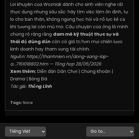
Lời khuyên của Wozniak dành cho sinh viên nghe rất
thực dụng nhưng sâu sắc: hãy tìm việc làm ổn định, tự
lo cho bản thân, không ngừng học hỏi và nỗ lực kể cả
khi tương lai còn mù mờ. Câu chuyện của ông là minh
chứng rõ ràng rằng
đam mê kỹ thuật thực sự và
thái độ đúng đắn
còn có giá trị hơn mọi chiến lược
kinh doanh hay tham vọng tài chính.
Nguồn:
https://thanhnien.vn/dong-sang-lap-
a...7151018802.htm
— Tổng hợp 28/05/2026
Xem thêm:
Diễn đàn Dân Chơi
|
Chứng Khoán
|
Drama
|
Bóng Đá
Tác giả:
Thống Lĩnh
Tags:
None