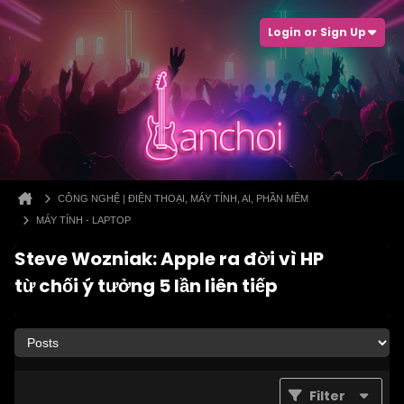
Login or Sign Up
CÔNG NGHỆ | ĐIỆN THOẠI, MÁY TÍNH, AI, PHẦN MỀM
MÁY TÍNH - LAPTOP
Steve Wozniak: Apple ra đời vì HP
từ chối ý tưởng 5 lần liên tiếp
Filter