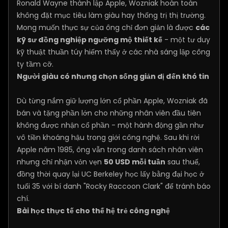
Ronald Wayne thành lập Apple, Wozniak hoàn toàn
không đặt mục tiêu làm giàu hay thống trị thị trường.
Mong muốn thực sự của ông chỉ đơn giản là được
các
kỹ sư đồng nghiệp ngưỡng mộ thiết kế
- một tư duy
kỹ thuật thuần túy hiếm thấy ở các nhà sáng lập công
ty tầm cỡ.
Người giàu có nhưng chọn sống giản dị đến khó tin
Dù từng nắm giữ lượng lớn cổ phần Apple, Wozniak đã
bán và tặng phần lớn cho những nhân viên đầu tiên
không được nhận cổ phần - một hành động gần như
vô tiền khoáng hậu trong giới công nghệ. Sau khi rời
Apple năm 1985, ông vẫn trong danh sách nhân viên
nhưng chỉ nhận vỏn vẹn
50 USD mỗi tuần
sau thuế,
đồng thời quay lại UC Berkeley học lấy bằng đại học ở
tuổi 35 với bí danh "Rocky Raccoon Clark" để tránh báo
chí.
Bài học thực tế cho thế hệ trẻ công nghệ