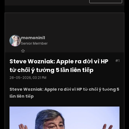
momonini1
Senior Member
Join Date:
Apr 2026
Steve Wozniak: Apple ra đời vì HP
#1
Posts:
5399
từ chối ý tưởng 5 lần liên tiếp
28-05-2026, 03:21 PM
Steve Wozniak: Apple ra đời vì HP từ chối ý tưởng 5
lần liên tiếp