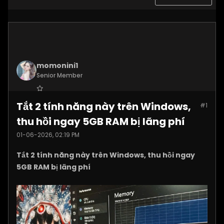
momonini1
Senior Member
Join Date:
Apr 2026
Tắt 2 tính năng này trên Windows,
#1
Posts:
5399
thu hồi ngay 5GB RAM bị lãng phí
01-06-2026, 02:19 PM
Tắt 2 tính năng này trên Windows, thu hồi ngay
5GB RAM bị lãng phí