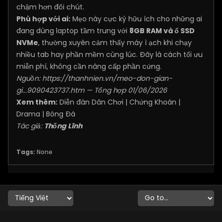
chậm hơn đôi chút.
Phù hợp với ai:
Mẹo này cực kỳ hữu ích cho những ai
đang dùng laptop tầm trung với
8GB RAM và ổ SSD
NVMe
, thường xuyên cảm thấy máy ì ạch khi chạy
nhiều tab hay phần mềm cùng lúc. Đây là cách tối ưu
miễn phí, không cần nâng cấp phần cứng.
Nguồn:
https://thanhnien.vn/meo-don-gian-
gi...9090423737.htm
— Tổng hợp 01/06/2026
Xem thêm:
Diễn đàn Dân Chơi
|
Chứng Khoán
|
Drama
|
Bóng Đá
Tác giả:
Thống Lĩnh
Tags:
None