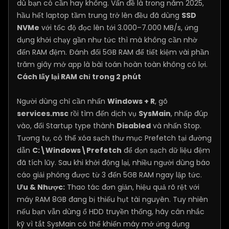
dù bạn có cần hay không. Vấn đề là trong năm 2025,
hầu hết laptop tầm trung trở lên đều đã dùng
SSD
NVMe
với tốc độ đọc lên tới 3.000–7.000 MB/s, ứng
dụng khởi chạy gần như tức thì mà không cần nhờ
đến RAM đệm. Đánh đổi 5GB RAM để tiết kiệm vài phần
trăm giây mở app là bài toán hoàn toàn không có lợi.
Cách lấy lại RAM chỉ trong 2 phút
Người dùng chỉ cần nhấn
Windows + R
, gõ
services.msc
rồi tìm đến dịch vụ
SysMain
, nhấp đúp
vào, đổi Startup type thành
Disabled
và nhấn Stop.
Tương tự, có thể xóa sạch thư mục Prefetch tại đường
dẫn
C:\Windows\Prefetch
để dọn sạch dữ liệu đệm
đã tích lũy. Sau khi khởi động lại, nhiều người dùng báo
cáo giải phóng được từ 3 đến 5GB RAM ngay lập tức.
Ưu & Nhược:
Thao tác đơn giản, hiệu quả rõ rệt với
máy RAM 8GB đang bị thiếu hụt tài nguyên. Tuy nhiên
nếu bạn vẫn dùng ổ HDD truyền thống, hãy cân nhắc
kỹ vì tắt SysMain có thể khiến máy mở ứng dụng