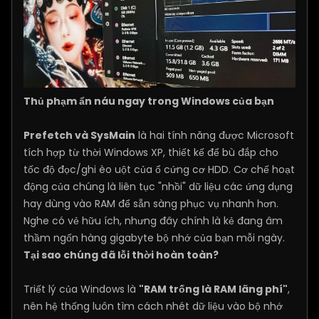
Thủ phạm ẩn náu ngay trong Windows của bạn
Prefetch và SysMain
là hai tính năng được Microsoft
tích hợp từ thời Windows XP, thiết kế để bù đắp cho
tốc độ đọc/ghi èo uột của ổ cứng cơ HDD. Cơ chế hoạt
động của chúng là liên tục "nhồi" dữ liệu các ứng dụng
hay dùng vào RAM để sẵn sàng phục vụ nhanh hơn.
Nghe có vẻ hữu ích, nhưng đây chính là kẻ đang âm
thầm ngốn hàng gigabyte bộ nhớ của bạn mỗi ngày.
Tại sao chúng đã lỗi thời hoàn toàn?
Triết lý của Windows là
"RAM trống là RAM lãng phí"
,
nên hệ thống luôn tìm cách nhét dữ liệu vào bộ nhớ