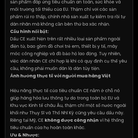
sản phẩm đáp ứng tiêu chuẩn an toàn, sức khỏe và
môi trường tối thiểu của EU. Thậm chí với các sản
phẩm rủi ro thấp, chính nhà sản xuất tự kiểm tra rồi tự
dán nhãn mà không cần bên thứ ba xác nhận.
Cấu hình nổi bật:
Dấu CE xuất hiện trên rất nhiều loại sản phẩm ngoài
điện tử, bao gồm đồ chơi trẻ em, thiết bị y tế, máy
móc công nghiệp và đồ bảo hộ lao động. Tuy nhiên,
việc dán nhãn CE chỉ hợp lệ khi có quy định cụ thể yêu
cầu, không phải muốn dán là dán tùy tiện.
Ảnh hưởng thực tế với người mua hàng Việt
Hiệu năng thực tế của tiêu chuẩn CE nằm ở chỗ nó
giúp hàng hóa lưu thông tự do trong toàn bộ EU và
Khu vực Kinh tế châu Âu, thậm chí một số nước ngoài
khối như Thụy Sĩ và Thổ Nhĩ Kỳ cũng yêu cầu dấu này.
Riêng tại Mỹ, CE
không được công nhận
vì hệ thống
tiêu chuẩn của họ hoàn toàn khác.
Ưu & Nhược: