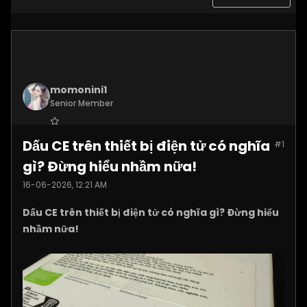
momonini1
Senior Member
Join Date:
Apr 2026
Dấu CE trên thiết bị điện tử có nghĩa
#1
Posts:
5399
gì? Đừng hiểu nhầm nữa!
16-06-2026, 12:21 AM
Dấu CE trên thiết bị điện tử có nghĩa gì? Đừng hiểu
nhầm nữa!