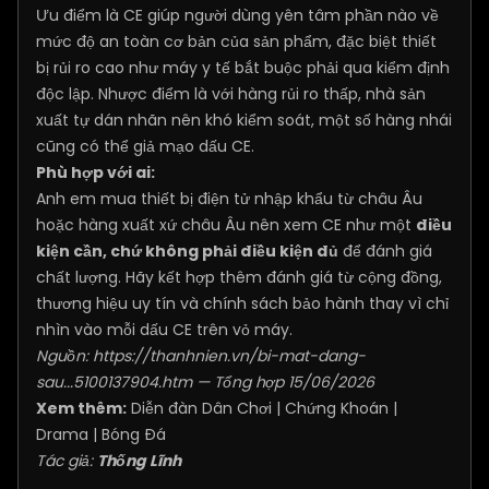
Ưu điểm là CE giúp người dùng yên tâm phần nào về
mức độ an toàn cơ bản của sản phẩm, đặc biệt thiết
bị rủi ro cao như máy y tế bắt buộc phải qua kiểm định
độc lập. Nhược điểm là với hàng rủi ro thấp, nhà sản
xuất tự dán nhãn nên khó kiểm soát, một số hàng nhái
cũng có thể giả mạo dấu CE.
Phù hợp với ai:
Anh em mua thiết bị điện tử nhập khẩu từ châu Âu
hoặc hàng xuất xứ châu Âu nên xem CE như một
điều
kiện cần, chứ không phải điều kiện đủ
để đánh giá
chất lượng. Hãy kết hợp thêm đánh giá từ cộng đồng,
thương hiệu uy tín và chính sách bảo hành thay vì chỉ
nhìn vào mỗi dấu CE trên vỏ máy.
Nguồn:
https://thanhnien.vn/bi-mat-dang-
sau...5100137904.htm
— Tổng hợp 15/06/2026
Xem thêm:
Diễn đàn Dân Chơi
|
Chứng Khoán
|
Drama
|
Bóng Đá
Tác giả:
Thống Lĩnh