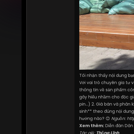
Tôi nhận thấy nội dung bạn
Với vai trò chuyên gia tư 
thông tin về sản phẩm côn
gây hiểu nhầm cho độc giả
pin...) 2. Giá bán và phâ
sinh** theo đúng nội dung
hướng nào? 😊
Nguồn:
htt
Xem thêm:
Diễn đàn Dân
Tác giả:
Thống Lĩnh