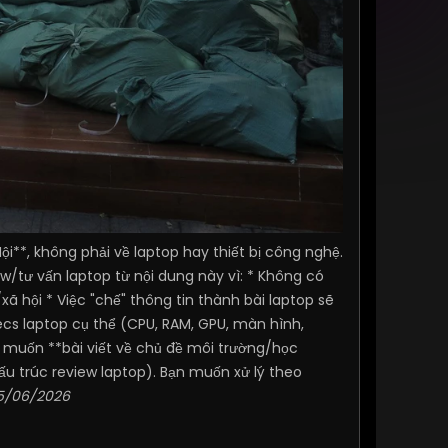
ội**, không phải về laptop hay thiết bị công nghệ.
ew/tư vấn laptop từ nội dung này vì: * Không có
 hội * Việc "chế" thông tin thành bài laptop sẽ
ecs laptop cụ thể (CPU, RAM, GPU, màn hình,
n muốn **bài viết về chủ đề môi trường/học
ấu trúc review laptop). Bạn muốn xử lý theo
5/06/2026