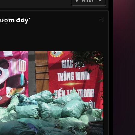
Filter
'Lượm đây'
#1