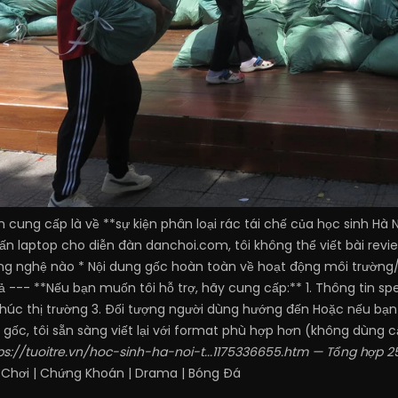
 cung cấp là về **sự kiện phân loại rác tái chế của học sinh Hà N
vấn laptop cho diễn đàn danchoi.com, tôi không thể viết bài revi
g nghệ nào * Nội dung gốc hoàn toàn về hoạt động môi trường/xã
 --- **Nếu bạn muốn tôi hỗ trợ, hãy cung cấp:** 1. Thông tin sp
n khúc thị trường 3. Đối tượng người dùng hướng đến Hoặc nếu bạ
 gốc, tôi sẵn sàng viết lại với format phù hợp hơn (không dùng c
ps://tuoitre.vn/hoc-sinh-ha-noi-t...1175336655.htm
— Tổng hợp 2
 Chơi
|
Chứng Khoán
|
Drama
|
Bóng Đá