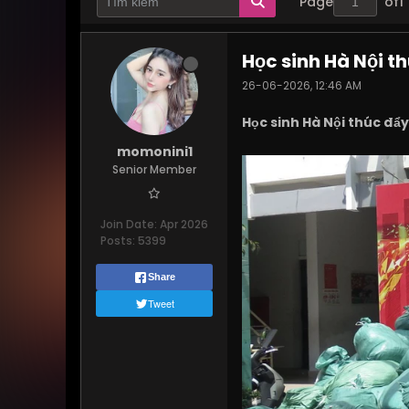
Page
of
1
Học sinh Hà Nội th
26-06-2026, 12:46 AM
Học sinh Hà Nội thúc đẩy
momonini1
Senior Member
Join Date:
Apr 2026
Posts:
5399
Share
Tweet